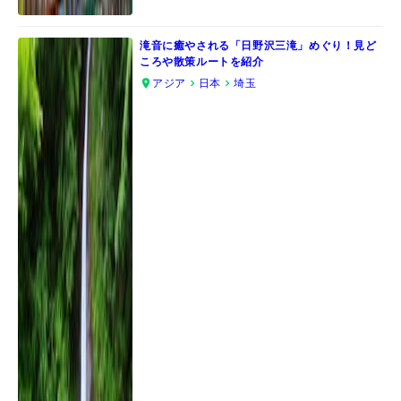
滝音に癒やされる「日野沢三滝」めぐり！見ど
ころや散策ルートを紹介
アジア
日本
埼玉