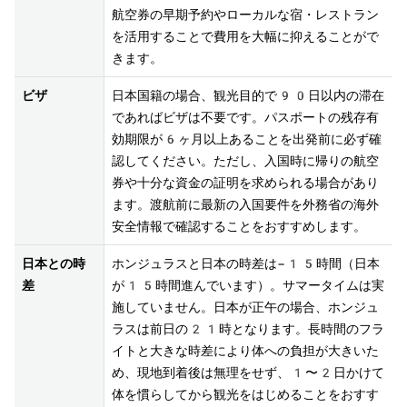
航空券の早期予約やローカルな宿・レストラン
を活用することで費用を大幅に抑えることがで
きます。
ビザ
日本国籍の場合、観光目的で90日以内の滞在
であればビザは不要です。パスポートの残存有
効期限が6ヶ月以上あることを出発前に必ず確
認してください。ただし、入国時に帰りの航空
券や十分な資金の証明を求められる場合があり
ます。渡航前に最新の入国要件を外務省の海外
安全情報で確認することをおすすめします。
日本との時
ホンジュラスと日本の時差は−15時間（日本
差
が15時間進んでいます）。サマータイムは実
施していません。日本が正午の場合、ホンジュ
ラスは前日の21時となります。長時間のフラ
イトと大きな時差により体への負担が大きいた
め、現地到着後は無理をせず、1〜2日かけて
体を慣らしてから観光をはじめることをおすす