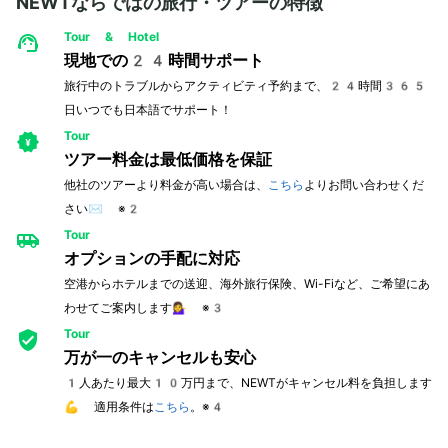
NEWTならではの旅行・ツアーの特徴
Tour & Hotel
現地での24時間サポート
旅行中のトラブルからアクティビティ予約まで、24時間365
日いつでも日本語でサポート！
Tour
ツアー料金は最低価格を保証
他社のツアーより料金が高い場合は、
こちら
よりお問い合わせくだ
さい✉️ ※2
Tour
オプションの手配に対応
空港からホテルまでの送迎、海外旅行保険、Wi-Fiなど、ご希望にあ
わせてご案内します💁‍♀️ ※3
Tour
万が一のキャンセルも安心
1人あたり最大10万円まで、NEWTがキャンセル料を負担します
💪 適用条件は
こちら
。※4