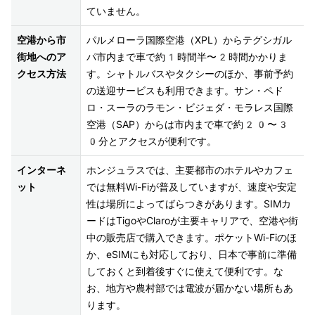
ていません。
空港から市
パルメローラ国際空港（XPL）からテグシガル
街地へのア
パ市内まで車で約1時間半〜2時間かかりま
クセス方法
す。シャトルバスやタクシーのほか、事前予約
の送迎サービスも利用できます。サン・ペド
ロ・スーラのラモン・ビジェダ・モラレス国際
空港（SAP）からは市内まで車で約20〜3
0分とアクセスが便利です。
インターネ
ホンジュラスでは、主要都市のホテルやカフェ
ット
では無料Wi-Fiが普及していますが、速度や安定
性は場所によってばらつきがあります。SIMカ
ードはTigoやClaroが主要キャリアで、空港や街
中の販売店で購入できます。ポケットWi-Fiのほ
か、eSIMにも対応しており、日本で事前に準備
しておくと到着後すぐに使えて便利です。な
お、地方や農村部では電波が届かない場所もあ
ります。