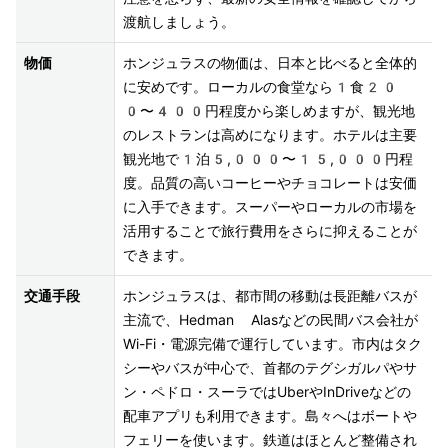
渡航しましょう。
物価
ホンジュラスの物価は、日本と比べると全体的
に安めです。ローカルの食堂なら1食20
0〜400円程度から楽しめますが、観光地
のレストランは高めになります。ホテルは主要
観光地で1泊5,000〜15,000円程
度。品質の高いコーヒーやチョコレートは安価
に入手できます。スーパーやローカルの市場を
活用することで旅行費用をさらに抑えることが
できます。
交通手段
ホンジュラスは、都市間の移動は長距離バスが
主流で、Hedman Alasなどの民間バス会社が
Wi-Fi・電源完備で運行しています。市内はタク
シーやバスが中心で、首都のテグシガルパやサ
ン・ペドロ・スーラではUberやInDriveなどの
配車アプリも利用できます。島々へはボートや
フェリーを使います。鉄道はほとんど整備され