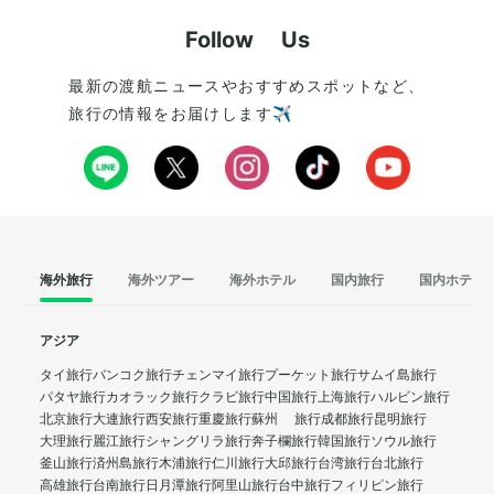
Follow Us
最新の渡航ニュースやおすすめスポットなど、
旅行の情報をお届けします✈️
海外旅行
海外ツアー
海外ホテル
国内旅行
国内ホテル
アジア
タイ旅行
バンコク旅行
チェンマイ旅行
プーケット旅行
サムイ島旅行
パタヤ旅行
カオラック旅行
クラビ旅行
中国旅行
上海旅行
ハルビン旅行
北京旅行
大連旅行
西安旅行
重慶旅行
蘇州 旅行
成都旅行
昆明旅行
大理旅行
麗江旅行
シャングリラ旅行
奔子欄旅行
韓国旅行
ソウル旅行
釜山旅行
済州島旅行
木浦旅行
仁川旅行
大邱旅行
台湾旅行
台北旅行
高雄旅行
台南旅行
日月潭旅行
阿里山旅行
台中旅行
フィリピン旅行