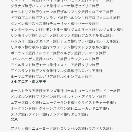
サントリーニ島旅行
スペイン旅行
バルセロナ旅行
マドリード旅行
グラナダ旅行
バレンシア旅行
ジローナ旅行
セビリア旅行
オーストリア旅行
ウィーン旅行
ザルツブルク旅行
クロアチア旅行
ドブロブニク旅行
フィンランド旅行
ヘルシンキ旅行
ロヴァニエミ旅行
タンペレ旅行
スイス旅行
チューリッヒ旅行
バーゼル旅行
インターラーケン旅行
モントルー旅行
ツェルマット旅行
ルツェルン旅行
サンモリッツ旅行
ルガーノ旅行
オランダ旅行
アムステルダム旅行
ハンガリー旅行
ブダペスト旅行
チェコ旅行
プラハ旅行
ポルトガル旅行
リスボン旅行
ポルト旅行
スウェーデン旅行
ストックホルム旅行
ポーランド旅行
ノルウェー旅行
ベルゲン旅行
デンマーク旅行
コペンハーゲン旅行
スロベニア旅行
フランクフルト旅行
アイルランド旅行
モナコ旅行
エストニア旅行
タリン旅行
アイスランド旅行
マルタ旅行
マルタ島旅行
スロバキア旅行
ルーマニア旅行
ブルガリア旅行
ルクセンブルク旅行
オセアニア・南太平洋
オーストラリア旅行
ケアンズ旅行
ゴールドコースト旅行
シドニー旅行
メルボルン旅行
ブリスベン旅行
ハミルトン・アイランド旅行
エアーズロック旅行
ニュージーランド旅行
クライストチャーチ旅行
オークランド旅行
クイーンズタウン旅行
ニューカレドニア旅行
ヌメア旅行
フィジー旅行
ナンディ旅行
タヒチ旅行
北米
アメリカ旅行
ニューヨーク旅行
ロサンゼルス旅行
ラスベガス旅行