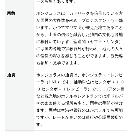
ースも多くあります。
宗教
ホンジュラスは、カトリックを信仰している方
が国民の大多数を占め、プロテスタントも一部
います。かつてマヤ文明が栄えた地であること
から、土着の信仰と融合した独自の文化も各地
に根付いています。聖週間（セマナ・サンタ）
には国内各地で宗教行列が行われ、地元の人々
の信仰の深さを感じることができます。観光客
も参加・見学できます。
通貨
ホンジュラスの通貨は、ホンジュラス・レンピ
ーラ（HNL）です。補助単位はセンタボ（10
0センタボ＝1レンピーラ）です。ロアタン島
など観光地のホテルやレストランでは米ドルが
そのまま使える場所も多く、両替の手間が省け
ます。両替は空港や銀行のほかホテルでも可能
ですが、レートが良いのは銀行や公認両替所で
す。