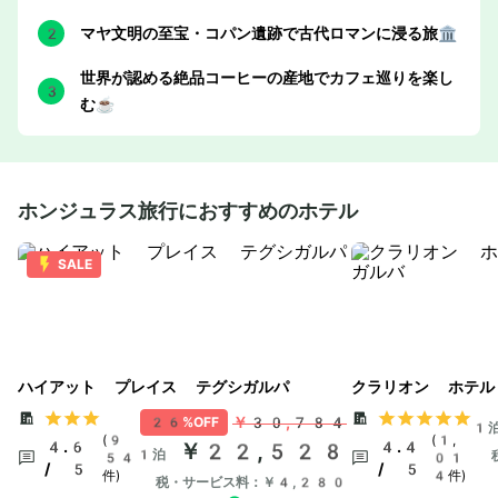
マヤ文明の至宝・コパン遺跡で古代ロマンに浸る旅🏛️
世界が認める絶品コーヒーの産地でカフェ巡りを楽し
む☕
ホンジュラス旅行におすすめのホテル
SALE
ハイアット プレイス テグシガルパ
クラリオン ホテル
￥30,784
26%OFF
1
(9
(1,
4.6
￥22,528
4.4
1泊
54
01
/ 5
/ 5
件)
4件)
税・サービス料：￥4,280