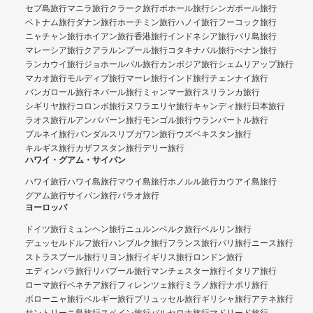
セブ島旅行
マニラ旅行
クラーク旅行
ボホール旅行
シンガポール旅行
ベトナム旅行
ダナン旅行
ホーチミン旅行
ハノイ旅行
フーコック旅行
ニャチャン旅行
ホイアン旅行
香港旅行
インドネシア旅行
バリ島旅行
マレーシア旅行
クアラルンプール旅行
コタキナバル旅行
ぺナン旅行
ランカウイ旅行
ジョホールバル旅行
カンボジア旅行
シェムリアップ旅行
マカオ旅行
モルディブ旅行
マーレ旅行
インド旅行
チェンナイ旅行
バンガロール旅行
ネパール旅行
ミャンマー旅行
スリランカ旅行
シギリヤ旅行
コロンボ旅行
ヌワラエリヤ旅行
キャンディ旅行
日本旅行
ラオス旅行
ルアンパバーン旅行
モンゴル旅行
ウランバートル旅行
ブルネイ旅行
バンダルスリブガワン旅行
ウズベキスタン旅行
キルギス旅行
カザフスタン旅行
デリー旅行
ハワイ・グアム・サイパン
ハワイ旅行
ハワイ島旅行
マウイ島旅行
ホノルル旅行
カウアイ島旅行
グアム旅行
サイパン旅行
パラオ旅行
ヨーロッパ
ドイツ旅行
ミュンヘン旅行
ニュルンベルク旅行
ベルリン旅行
デュッセルドルフ旅行
ハンブルク旅行
フランス旅行
パリ旅行
ニース旅行
ストラスブール旅行
リヨン旅行
イギリス旅行
ロンドン旅行
エディンバラ旅行
リバプール旅行
マンチェスター旅行
イタリア旅行
ローマ旅行
ベネチア旅行
フィレンツェ旅行
ミラノ旅行
ナポリ旅行
ボローニャ旅行
ベルギー旅行
ブリュッセル旅行
ギリシャ旅行
アテネ旅行