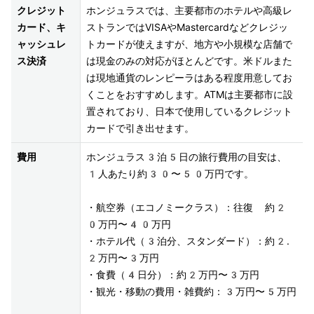
クレジット
ホンジュラスでは、主要都市のホテルや高級レ
カード、キ
ストランではVISAやMastercardなどクレジッ
ャッシュレ
トカードが使えますが、地方や小規模な店舗で
ス決済
は現金のみの対応がほとんどです。米ドルまた
は現地通貨のレンピーラはある程度用意してお
くことをおすすめします。ATMは主要都市に設
置されており、日本で使用しているクレジット
カードで引き出せます。
費用
ホンジュラス3泊5日の旅行費用の目安は、
1人あたり約30〜50万円です。

・航空券（エコノミークラス）：往復 約2
0万円〜40万円

・ホテル代（3泊分、スタンダード）：約2.
2万円〜3万円

・食費（4日分）：約2万円〜3万円

・観光・移動の費用・雑費約：3万円〜5万円
