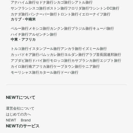
アナハイム旅行
セドナ旅行
シカゴ旅行
シアトル旅行
サンフランシスコ旅行
ボストン旅行
フロリダ旅行
ワシントンDC旅行
カナダ旅行
バンクーバー旅行
トロント旅行
イエローナイフ旅行
カリブ・中南米
ペルー旅行
メキシコ旅行
カンクン旅行
ブラジル旅行
キューバ旅行
ハイチ旅行
アルゼンチン旅行
中東・アフリカ
トルコ旅行
イスタンブール旅行
アンカラ旅行
イズミール旅行
カッパドキア旅行
パムッカレ旅行
ヨルダン旅行
アラブ首長国連邦旅行
アブダビ旅行
ドバイ旅行
モロッコ旅行
カサブランカ旅行
エジプト旅行
カイロ旅行
南アフリカ旅行
ケープタウン旅行
ケニア旅行
モーリシャス旅行
カタール旅行
ドーハ旅行
NEWTについて
運営会社について
はじめての方へ
NEWT Brand
NEWTのサービス