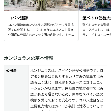
コパン遺跡
聖ペトロ使徒大
コパン遺跡はホンジュラス西部のグアテマラ国境
聖ペトロ使徒大聖堂
近くに位置する、1980年にユネスコ世界文
ロ・アポストル）は
化遺産に登録されたマヤ文明の遺跡です。5〜
サン・ペドロ・スー
9世紀に栄えたコパン王朝の都市跡には、歴代
クに面する1949
王の肖像が刻まれた石碑が立ち並ぶグラン・プラ
タリカ人建築家の設
サ、マヤ最長とも言われる2,200以上の神
バル様式で、ラテン
聖文字が刻まれた階段、球戯場などが残されてい
が特徴的。内部には
ホンジュラスの基本情報
ます。保存状態のよさと彫刻の繊細な美しさで高
2つの鐘楼を持つ荘
く評価され、日本の研究チームが約40年にわ
して親しまれていま
たって発掘・保全に貢献してきた遺跡でもありま
シスコ教皇によって
公用語
ホンジュラスは、スペイン語が公用語です。ロ
す。遺跡の入口ではアカコンゴウインコが出迎え
た。入場は無料で、
アタン島をはじめとするカリブ海の離島では英
てくれます。
す。
語も広く通じ、観光客もスムーズにコミュニケ
ーションが取れます。内陸部の地方都市では英
語があまり通じないため、簡単なスペイン語の
挨拶を覚えておくと安心です。コパン遺跡など
主要観光地ではガイドが英語に対応しているケ