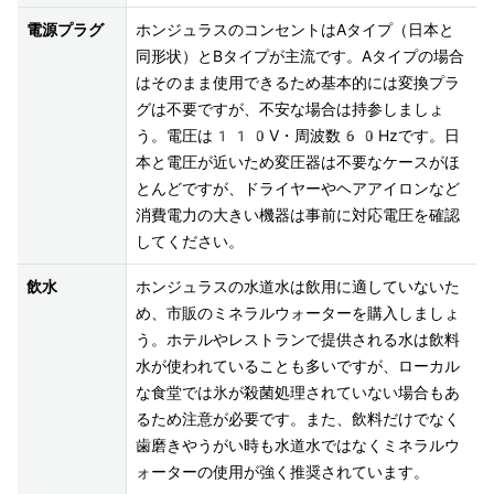
電源プラグ
ホンジュラスのコンセントはAタイプ（日本と
同形状）とBタイプが主流です。Aタイプの場合
はそのまま使用できるため基本的には変換プラ
グは不要ですが、不安な場合は持参しましょ
う。電圧は110V・周波数60Hzです。日
本と電圧が近いため変圧器は不要なケースがほ
とんどですが、ドライヤーやヘアアイロンなど
消費電力の大きい機器は事前に対応電圧を確認
してください。
飲水
ホンジュラスの水道水は飲用に適していないた
め、市販のミネラルウォーターを購入しましょ
う。ホテルやレストランで提供される水は飲料
水が使われていることも多いですが、ローカル
な食堂では氷が殺菌処理されていない場合もあ
るため注意が必要です。また、飲料だけでなく
歯磨きやうがい時も水道水ではなくミネラルウ
ォーターの使用が強く推奨されています。