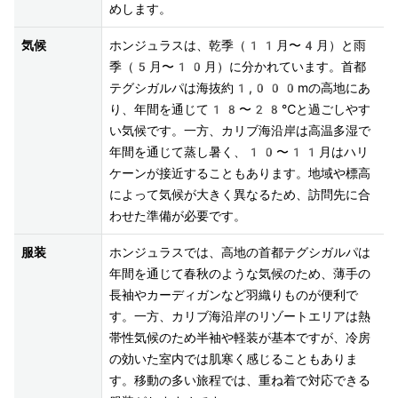
めします。
気候
ホンジュラスは、乾季（11月〜4月）と雨
季（5月〜10月）に分かれています。首都
テグシガルパは海抜約1,000mの高地にあ
り、年間を通じて18〜28℃と過ごしやす
い気候です。一方、カリブ海沿岸は高温多湿で
年間を通じて蒸し暑く、10〜11月はハリ
ケーンが接近することもあります。地域や標高
によって気候が大きく異なるため、訪問先に合
わせた準備が必要です。
服装
ホンジュラスでは、高地の首都テグシガルパは
年間を通じて春秋のような気候のため、薄手の
長袖やカーディガンなど羽織りものが便利で
す。一方、カリブ海沿岸のリゾートエリアは熱
帯性気候のため半袖や軽装が基本ですが、冷房
の効いた室内では肌寒く感じることもありま
す。移動の多い旅程では、重ね着で対応できる