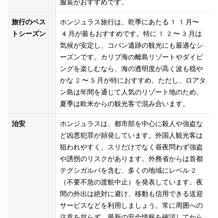
服装がおすすめです。
旅行のベス
ホンジュラス旅行は、乾季にあたる11月〜
トシーズン
4月が最もおすすめです。特に12〜3月は
気候が安定し、コパン遺跡の観光にも最適なシ
ーズンです。カリブ海の離島リゾートやダイビ
ングを楽しむなら、海の透明度が高く波も穏や
かな2〜5月が特におすすめ。ただし、ロアタ
ン島は年間を通じて人気のリゾート地のため、
夏季は欧米からの観光客で混み合います。
治安
ホンジュラスは、都市部を中心に殺人や強盗な
ど凶悪犯罪が頻発しています。外国人観光客は
狙われやすく、スリだけでなく昼夜問わず強盗
や誘拐のリスクがあります。外務省からは首都
テグシガルパを含む、多くの地域にレベル2
（不要不急の渡航中止）を発表しています。夜
間の外出は絶対に避け、移動も信用できる送迎
サービスなどを利用しましょう。常に周囲への
注意を怠らず、最新の安全情報を確認してから