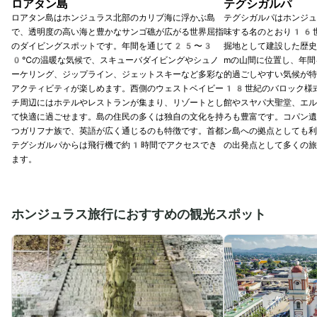
ロアタン島
テグシガルパ
ロアタン島はホンジュラス北部のカリブ海に浮かぶ島
テグシガルパはホンジュ
で、透明度の高い海と豊かなサンゴ礁が広がる世界屈指
味する名のとおり16
のダイビングスポットです。年間を通じて25〜3
掘地として建設した歴
0℃の温暖な気候で、スキューバダイビングやシュノ
mの山間に位置し、年
ーケリング、ジップライン、ジェットスキーなど多彩な
的過ごしやすい気候が特
アクティビティが楽しめます。西側のウェストベイビー
18世紀のバロック様
チ周辺にはホテルやレストランが集まり、リゾートとし
館やスヤパ大聖堂、エル
て快適に過ごせます。島の住民の多くは独自の文化を持
ろも豊富です。コパン遺
つガリフナ族で、英語が広く通じるのも特徴です。首都
ン島への拠点としても利
テグシガルパからは飛行機で約1時間でアクセスでき
の出発点として多くの旅
ます。
ホンジュラス旅行におすすめの観光スポット