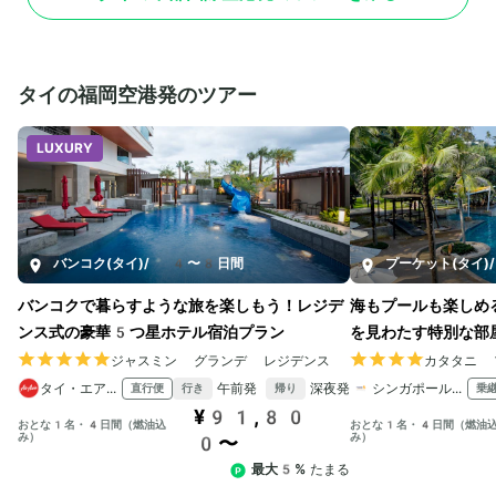
タイの福岡空港発のツアー
LUXURY
バンコク(タイ)
/
4〜8日間
プーケット(タイ)
/
バンコクで暮らすような旅を楽しもう！レジデ
海もプールも楽しめ
ンス式の豪華5つ星ホテル宿泊プラン
を見わたす特別な部
ジャスミン グランデ レジデンス
カタタニ 
タイ・エアアジア
午前発
深夜発
シンガポール航空
直行便
乗
行き
帰り
¥91,80
おとな1名・4日間（燃油込
おとな1名・4日間（燃油
み）
み）
0〜
最大5%
たまる