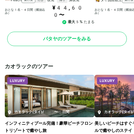
¥44,60
おとな1名・4日間（燃油込
おとな1名・4日間（燃油
み）
み）
0〜
最大5%
たまる
パタヤのツアーをみる
カオラックのツアー
LUXURY
LUXURY
カオラック(タイ)
/
4〜8日間
カオラック(タイ)
/
インフィニティプール完備！豪華ビーチフロン
美しいビーチはすぐ
トリゾートで癒やし旅
ルで癒やしのステイ