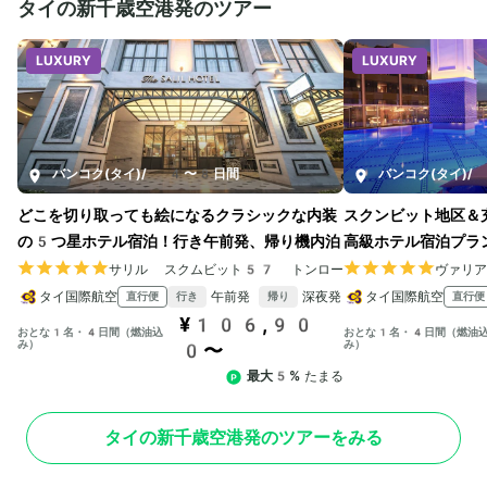
タイの新千歳空港発のツアー
LUXURY
LUXURY
バンコク(タイ)
/
4〜8日間
バンコク(タイ)
/
どこを切り取っても絵になるクラシックな内装
スクンビット地区＆
の5つ星ホテル宿泊！行き午前発、帰り機内泊
高級ホテル宿泊プラ
サリル スクムビット57 トンロー
ヴァリ
タイ国際航空
午前発
深夜発
タイ国際航空
直行便
直行便
行き
帰り
¥106,90
おとな1名・4日間（燃油込
おとな1名・4日間（燃油
み）
み）
0〜
最大5%
たまる
タイの新千歳空港発のツアーをみる