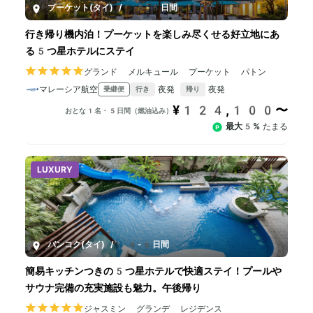
プーケット(タイ)
/
5-6日間
行き帰り機内泊！プーケットを楽しみ尽くせる好立地にあ
る5つ星ホテルにステイ
グランド メルキュール プーケット パトン
マレーシア航空
夜発
夜発
乗継便
行き
帰り
¥124,100〜
おとな1名・5日間（燃油込み）
最大5%
たまる
LUXURY
バンコク(タイ)
/
4-6日間
簡易キッチンつきの5つ星ホテルで快適ステイ！プールや
サウナ完備の充実施設も魅力。午後帰り
ジャスミン グランデ レジデンス