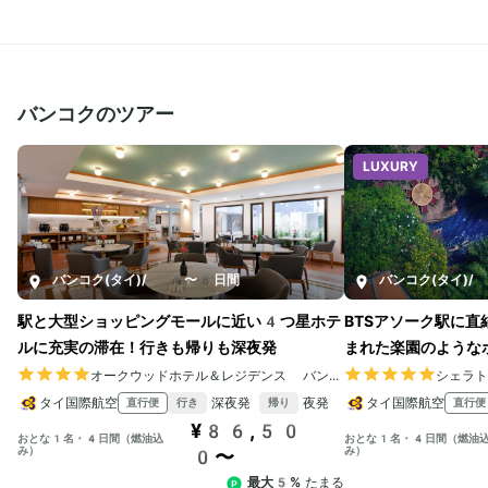
バンコクのツアー
LUXURY
バンコク(タイ)
/
4〜8日間
バンコク(タイ)
/
駅と大型ショッピングモールに近い4つ星ホテ
BTSアソーク駅に
ルに充実の滞在！行きも帰りも深夜発
まれた楽園のような
オークウッドホテル＆レジデンス バンコク
シェラ
タイ国際航空
深夜発
夜発
タイ国際航空
直行便
直行便
行き
帰り
¥86,50
おとな1名・4日間（燃油込
おとな1名・4日間（燃油
み）
み）
0〜
最大5%
たまる