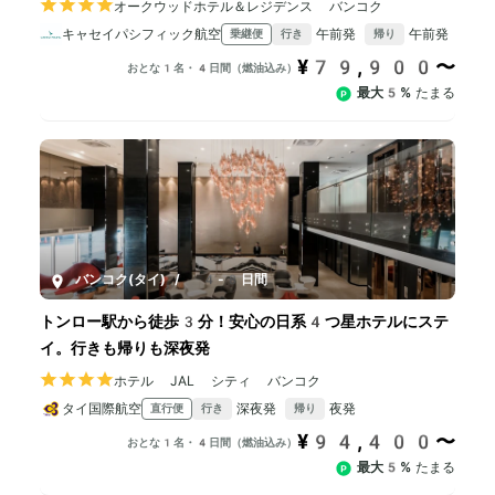
オークウッドホテル＆レジデンス バンコク
キャセイパシフィック航空
午前発
午前発
乗継便
行き
帰り
¥79,900〜
おとな1名・4日間（燃油込み）
最大5%
たまる
バンコク(タイ)
/
4-8日間
トンロー駅から徒歩3分！安心の日系4つ星ホテルにステ
イ。行きも帰りも深夜発
ホテル JAL シティ バンコク
タイ国際航空
深夜発
夜発
直行便
行き
帰り
¥94,400〜
おとな1名・4日間（燃油込み）
最大5%
たまる