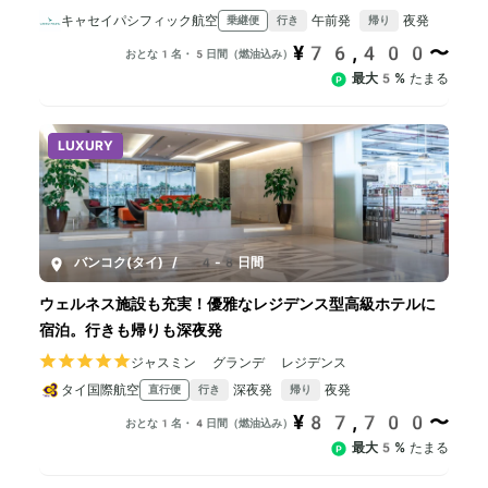
キャセイパシフィック航空
午前発
夜発
乗継便
行き
帰り
¥76,400〜
おとな1名・5日間（燃油込み）
最大5%
たまる
LUXURY
バンコク(タイ)
/
4-8日間
ウェルネス施設も充実！優雅なレジデンス型高級ホテルに
宿泊。行きも帰りも深夜発
ジャスミン グランデ レジデンス
タイ国際航空
深夜発
夜発
直行便
行き
帰り
¥87,700〜
おとな1名・4日間（燃油込み）
最大5%
たまる