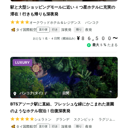
駅と大型ショッピングモールに近い4つ星ホテルに充実の
滞在！行きも帰りも深夜発
オークウッドホテル＆レジデンス バンコク
タイ国際航空
深夜発
夜発
直行便
行き
帰り
¥86,500〜
おとな1名・4日間（燃油込み）
最大5%
たまる
LUXURY
バンコク(タイ)
/
4-8日間
BTSアソーク駅に直結、フレッシュな緑にかこまれた楽園
のようなホテル宿泊！往復深夜発
シェラトン グランデ スクンビット ラグジュア
リー コレクション ホテル バンコク
タイ国際航空
深夜発
夜発
直行便
行き
帰り