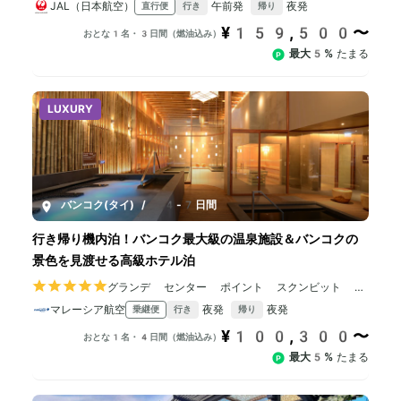
JAL（日本航空）
午前発
夜発
直行便
行き
帰り
¥159,500〜
おとな1名・3日間（燃油込み）
最大5%
たまる
LUXURY
バンコク(タイ)
/
4-7日間
行き帰り機内泊！バンコク最大級の温泉施設＆バンコクの
景色を見渡せる高級ホテル泊
グランデ センター ポイント スクンビット 5
5
マレーシア航空
夜発
夜発
乗継便
行き
帰り
¥100,300〜
おとな1名・4日間（燃油込み）
最大5%
たまる