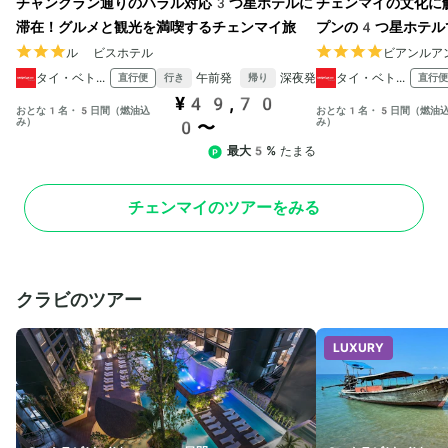
チャンクラン通りのハラル対応3つ星ホテルに
チェンマイの文化に
滞在！グルメと観光を満喫するチェンマイ旅
プンの4つ星ホテル
ル ビスホテル
ビアンルア
タイ・ベトジェットエア
午前発
深夜発
タイ・ベトジェットエア
直行便
直行便
行き
帰り
¥49,70
おとな1名・5日間（燃油込
おとな1名・5日間（燃油
み）
み）
0〜
最大5%
たまる
チェンマイのツアーをみる
クラビのツアー
LUXURY