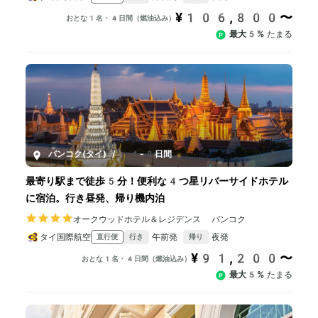
¥106,800〜
おとな1名・4日間（燃油込み）
最大5%
たまる
バンコク(タイ)
/
4-8日間
最寄り駅まで徒歩5分！便利な4つ星リバーサイドホテル
に宿泊。行き昼発、帰り機内泊
オークウッドホテル＆レジデンス バンコク
タイ国際航空
午前発
夜発
直行便
行き
帰り
¥91,200〜
おとな1名・4日間（燃油込み）
最大5%
たまる