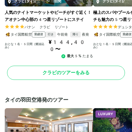
クラビ(タイ)
/
5〜8日間
クラビ(タイ)
/
5
人気のナイトマーケットやビーチがすぐ近く！
極上のスパやプール
アオナン中心部の4つ星リゾートにステイ
チも魅力の5つ星リ
パナン クラビ リゾート
デュシ
タイ国際航空
午前発
夜発
タイ国際航空
乗継便
乗継便
行き
帰り
¥144,40
おとな1名・5日間（燃油込
おとな1名・5日間（燃油
み）
み）
0〜
最大5%
たまる
クラビのツアーをみる
タイの羽田空港発のツアー
LUXURY