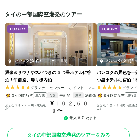
タイの中部国際空港発のツアー
LUXURY
LUXURY
バンコク(タイ)
/
4〜8日間
バンコク(タイ)
/
温泉＆サウナやスパつきの5つ星ホテルに宿
バンコクの景色を一
泊！午前発、帰り機内泊
つ星ホテルに宿泊！
グランデ センター ポイント スクンビット 55
グラン
タイ国際航空
午前発
深夜発
タイ国際航空
直行便
直行便
行き
帰り
¥102,60
おとな1名・4日間（燃油込
おとな1名・4日間（燃油
み）
み）
0〜
最大5%
たまる
タイの中部国際空港発のツアーをみる