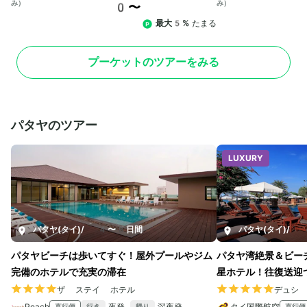
み）
み）
0〜
最大5%
たまる
プーケットのツアーをみる
パタヤのツアー
LUXURY
パタヤ(タイ)
/
4〜8日間
パタヤ(タイ)
/
4
パタヤビーチは歩いてすぐ！屋外プールやジム
パタヤ湾絶景＆ビー
完備のホテルで充実の滞在
星ホテル！往復送迎
ザ ステイ ホテル
デュシ
Peach
夜発
深夜発
タイ国際航空
直行便
直行便
行き
帰り