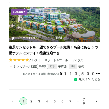
LUXURY
プーケット(タイ)
/
4-6日間
絶景サンセットを一望できるプール完備！高台にある5つ
星ホテルにステイ！往復送迎つき
クレスト リゾート＆プール ヴィラズ
シンガポール航空
午前発
夜発
乗継便
行き
帰り
¥113,500〜
おとな1名・4日間（燃油込み）
最大5%
たまる
7
…
1
2
3
4
5
6
7
9