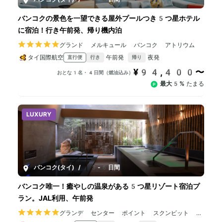
バンコクの景色を一望できる屋外プールつき5つ星ホテル
に宿泊！行き午前発、帰り機内泊
グランド メルキュール バンコク アトリウム
タイ国際航空
午前発
夜発
直行便
行き
帰り
¥94,400〜
おとな1名・4日間（燃油込み）
最大5%
たまる
LUXURY
バンコク(タイ)
/
3-6日間
バンコク唯一！癒やしの温泉がある5つ星リゾート宿泊プ
ラン。JAL利用、午前発
グランデ センター ポイント スクンビット 5
5