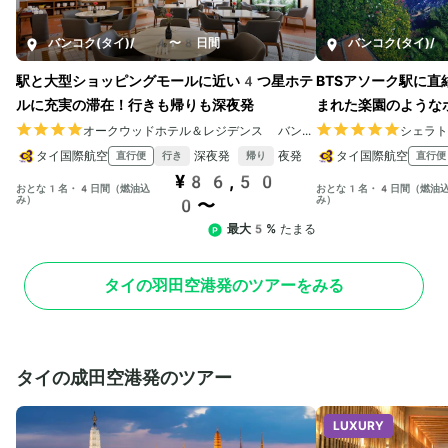
バンコク(タイ)
/
4〜8日間
バンコク(タイ)
/
駅と大型ショッピングモールに近い4つ星ホテ
BTSアソーク駅に
ルに充実の滞在！行きも帰りも深夜発
まれた楽園のような
オークウッドホテル＆レジデンス バンコク
シェラ
タイ国際航空
深夜発
夜発
タイ国際航空
直行便
直行便
行き
帰り
¥86,50
おとな1名・4日間（燃油込
おとな1名・4日間（燃油
み）
み）
0〜
最大5%
たまる
タイの羽田空港発のツアーをみる
タイの成田空港発のツアー
LUXURY