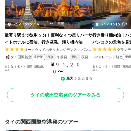
バンコク(タイ)
/
4〜8日間
バンコク(タイ)
/
最寄り駅まで徒歩5分！便利な4つ星リバーサ
行き帰り機内泊！バ
イドホテルに宿泊。行き昼発、帰り機内泊
バンコクの景色を見
オークウッドホテル＆レジデンス バンコク
グラン
タイ国際航空
午前発
夜発
マレーシア航空
直行便
乗継
行き
帰り
¥91,20
おとな1名・4日間（燃油込
おとな1名・4日間（燃油
み）
み）
0〜
最大5%
たまる
タイの成田空港発のツアーをみる
タイの関西国際空港発のツアー