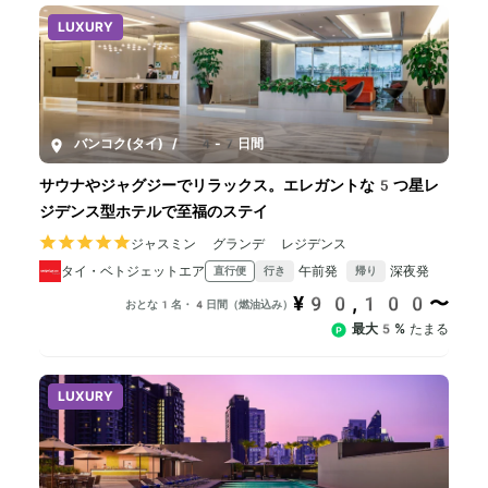
LUXURY
バンコク(タイ)
/
4-7日間
サウナやジャグジーでリラックス。エレガントな5つ星レ
ジデンス型ホテルで至福のステイ
ジャスミン グランデ レジデンス
タイ・ベトジェットエア
午前発
深夜発
直行便
行き
帰り
¥90,100〜
おとな1名・4日間（燃油込み）
最大5%
たまる
LUXURY