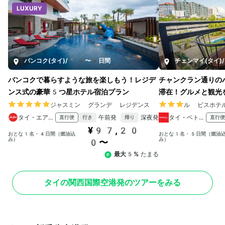
LUXURY
バンコク(タイ)
/
4〜8日間
チェンマイ(タイ)
/
バンコクで暮らすような旅を楽しもう！レジデ
チャンクラン通りの
ンス式の豪華5つ星ホテル宿泊プラン
滞在！グルメと観光
ジャスミン グランデ レジデンス
ル ビスホテ
タイ・エアアジアX
午前発
深夜発
タイ・ベトジェットエア
直行便
直行便
行き
帰り
¥97,20
おとな1名・4日間（燃油込
おとな1名・5日間（燃油
み）
み）
0〜
最大5%
たまる
タイの関西国際空港発のツアーをみる