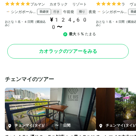
プルマン カオラック リゾート
ラ ヴ
シンガポール航空
午前発
夜発
シンガポール航空
乗継便
乗
行き
帰り
¥124,60
おとな1名・4日間（燃油込
おとな1名・4日間（燃油
み）
み）
0〜
最大5%
たまる
カオラックのツアーをみる
チェンマイのツアー
チェンマイ(タイ)
/
4〜7日間
チェンマイ(タイ)
/