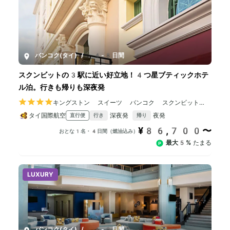
バンコク(タイ)
/
4-8日間
スクンビットの3駅に近い好立地！4つ星ブティックホテ
ル泊。行きも帰りも深夜発
キングストン スイーツ バンコク スクンビット1
5 バイ キングストンホテルズ
タイ国際航空
深夜発
夜発
直行便
行き
帰り
¥86,700〜
おとな1名・4日間（燃油込み）
最大5%
たまる
LUXURY
バンコク(タイ)
/
4-8日間