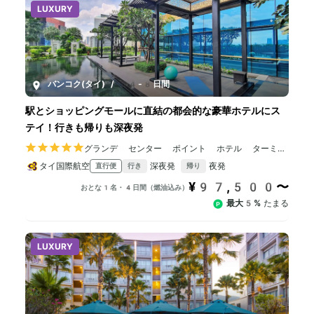
LUXURY
バンコク(タイ)
/
4-8日間
駅とショッピングモールに直結の都会的な豪華ホテルにス
テイ！行きも帰りも深夜発
グランデ センター ポイント ホテル ターミナ
ル 21
タイ国際航空
深夜発
夜発
直行便
行き
帰り
¥97,500〜
おとな1名・4日間（燃油込み）
最大5%
たまる
LUXURY