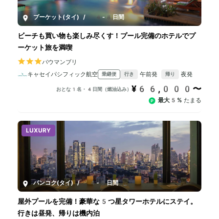
プーケット(タイ)
/
4-8日間
ビーチも買い物も楽しみ尽くす！プール完備のホテルでプ
ーケット旅を満喫
バウマンブリ
キャセイパシフィック航空
午前発
夜発
乗継便
行き
帰り
¥66,000〜
おとな1名・4日間（燃油込み）
最大5%
たまる
LUXURY
バンコク(タイ)
/
4-8日間
屋外プールを完備！豪華な5つ星タワーホテルにステイ。
行きは昼発、帰りは機内泊