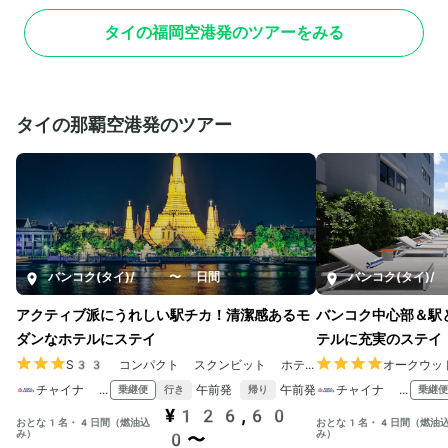
タイの福岡空港発のツアーをみる
タイの那覇空港発のツアー
バンコク(タイ)
/
4〜8日間
バンコク(タイ)
/
アクティブ派にうれしい駅チカ！清潔感あるモ
バンコク中心部＆駅
ダンなホテルにステイ
テルに充実のステイ
S33 コンパクト スクンビット ホテル
オークウッ
チャイナ エアライン
午前発
午前発
チャイナ エアライン
乗継便
乗継便
行き
帰り
¥126,60
おとな1名・4日間（燃油込
おとな1名・4日間（燃油
み）
み）
0〜