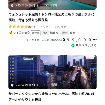
バンコク(タイ)
/
4-8日間
ウォシュレット完備！トンロー地区の日系5つ星ホテルに
宿泊。行きも帰りも深夜発
ホテル ニッコー バンコク
タイ国際航空
深夜発
夜発
直行便
行き
帰り
¥99,000〜
おとな1名・4日間（燃油込み）
最大5%
たまる
バンコク(タイ)
/
4-6日間
サパーンタクシンから徒歩3分のホテルに宿泊！館内には
プールやサウナも併設