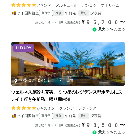
グランド メルキュール バンコク アトリウム
タイ国際航空
午前発
深夜発
直行便
行き
帰り
¥95,700〜
おとな1名・4日間（燃油込み）
最大5%
たまる
LUXURY
バンコク(タイ)
/
4-8日間
ウェルネス施設も充実。5つ星のレジデンス型ホテルにス
テイ！行き午前発、帰り機内泊
ジャスミン グランデ レジデンス
タイ国際航空
午前発
深夜発
直行便
行き
帰り
¥93,500〜
おとな1名・4日間（燃油込み）
最大5%
たまる