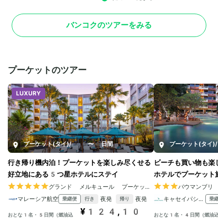
バンコクのツアーをみる
プーケットのツアー
LUXURY
プーケット(タイ)
/
5〜6日間
プーケット(タイ)
/
行き帰り機内泊！プーケットを楽しみ尽くせる
ビーチも買い物も楽
好立地にある5つ星ホテルにステイ
ホテルでプーケット
グランド メルキュール プーケット パトン
バウマンブリ
マレーシア航空
夜発
夜発
キャセイパシフィック航空
乗継便
乗
行き
帰り
¥124,10
おとな1名・5日間（燃油込
おとな1名・4日間（燃油