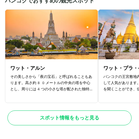
バンコクでおすすめの観光スポット
ワット・アルン
ワット・プラ・
その美しさから「夜の宝石」と呼ばれることもあ
バンコクの王宮敷地
ります。高さ約80メートルの中央の塔を中心
して人気があります
とし、周りには4つの小さな塔が配された独特
を聞くことができ、
の形状を持ち、美しいタイの彫刻や磁器で彩られ
す。また、寺院内に
ています。特に、東側の塔には金色に輝く仏像が
形があり、まるで生
祀られており、迫力ある眺めを楽しむことができ
えているように見え
ます。夜にはライトアップされ、幻想的な雰囲気
ては驚くかもしれま
スポット情報をもっと見る
が漂います。近くで見るとカラフルな模様が描か
いる僧侶たちが唱え
れており、写真映えもするので女性に人気の観光
ラ・ケオの観光のハ
地です。
ダと呼ばれるガラス