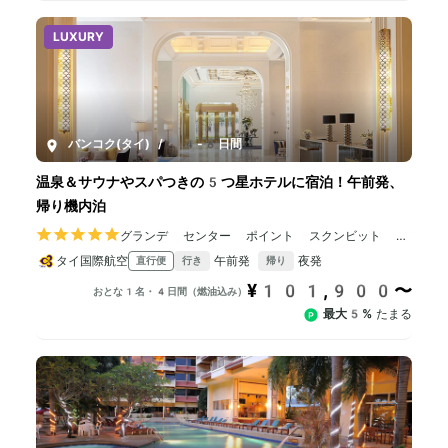
LUXURY
バンコク(タイ)
/
4-8日間
温泉＆サウナやスパつきの5つ星ホテルに宿泊！午前発、
帰り機内泊
グランデ センター ポイント スクンビット 5
5
タイ国際航空
午前発
夜発
直行便
行き
帰り
¥101,900〜
おとな1名・4日間（燃油込み）
最大5%
たまる