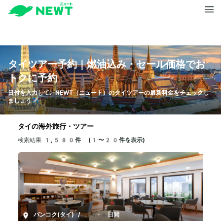
タイツアー予約｜燃油込み・セール価格でお
トクに予約
日付を入力して、NEWT（ニュート）のタイツアーの最新料金をチェックし
ましょう✈️
タイの海外旅行・ツアー
検索結果
1,580件 (1〜20件を表示)
バンコク(タイ)
/
4-8日間