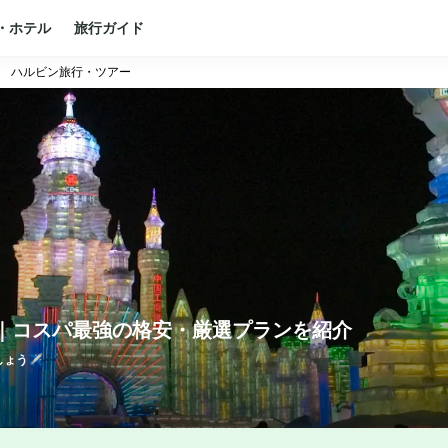
・ホテル
旅行ガイド
ハルビン旅行・ツアー
コスパ最強の格安・厳選プランを紹介
ょう✈️