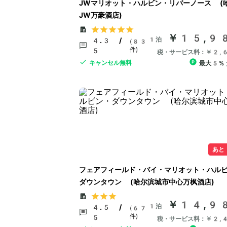
JWマリオット・ハルビン・リバーノース (
JW万豪酒店)
￥15,9
1泊
4.3 /
(83
件)
5
税・サービス料：￥2,
キャンセル無料
最大5%
あと
フェアフィールド・バイ・マリオット・ハル
ダウンタウン (哈尔滨城市中心万枫酒店)
￥14,9
1泊
4.5 /
(67
件)
5
税・サービス料：￥2,