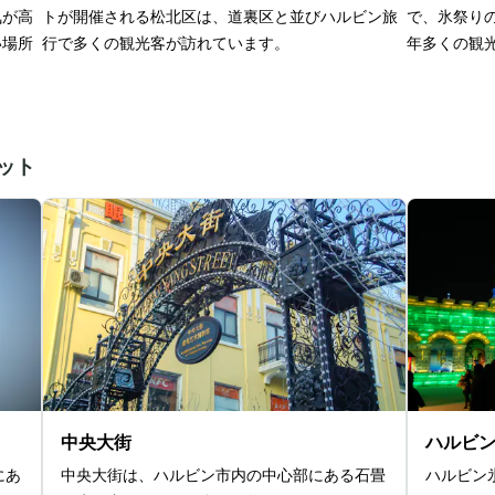
気が高
トが開催される松北区は、道裏区と並びハルビン旅
で、氷祭り
い場所
行で多くの観光客が訪れています。
年多くの観
ット
中央大街
ハルビ
にあ
中央大街は、ハルビン市内の中心部にある石畳
ハルビン