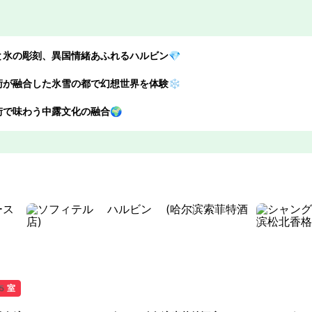
と氷の彫刻、異国情緒あふれるハルビン💎
術が融合した氷雪の都で幻想世界を体験❄️
街で味わう中露文化の融合🌍
5室