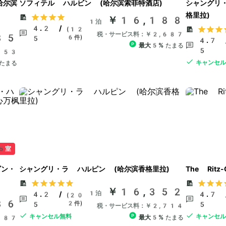
哈尔滨
ソフィテル ハルビン (哈尔滨索菲特酒店)
シャングリ
格里拉)
￥16,188
1泊
4.2 /
(12
税・サービス料：￥2,687
85
6件)
5
4.7 
最大5%
たまる
5
653
キャンセ
たまる
5室
ビン・
シャングリ・ラ ハルピン (哈尔滨香格里拉)
The Ritz-
￥16,352
1泊
4.2 /
4.7 
(20
86
2件)
5
5
税・サービス料：￥2,714
キャンセル無料
キャンセ
最大5%
たまる
487