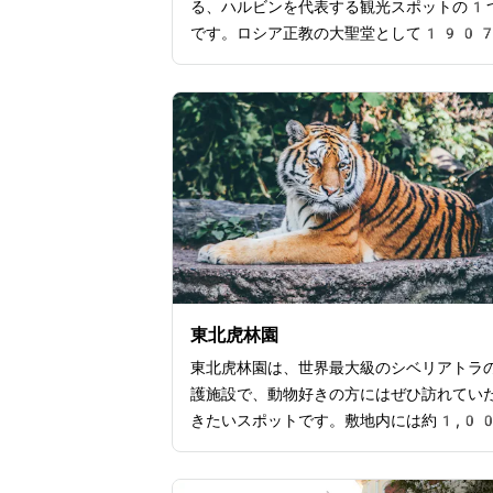
る、ハルビンを代表する観光スポットの1
です。ロシア正教の大聖堂として190
に創建され、ビザンチン様式の影響を受け
麗な建築が最大の魅力とされています。外
緑色のドームと赤レンガのコントラストが
く、内部にはハルビンの歴史やロシア文化
する展示があり、街の発展と多文化共生の
を学べるスポットとしても有名です。さら
聖ソフィア大聖堂の周辺の広場は観光客や
の人々も集う憩いの場所となっているので
ルビンを訪れる際にはぜひ足を運んでみて
さい。
東北虎林園
東北虎林園は、世界最大級のシベリアトラ
護施設で、動物好きの方にはぜひ訪れてい
きたいスポットです。敷地内には約1,0
頭以上のトラが生息しており、自由に歩き
トラを間近で観察でき迫力満点の体験が楽