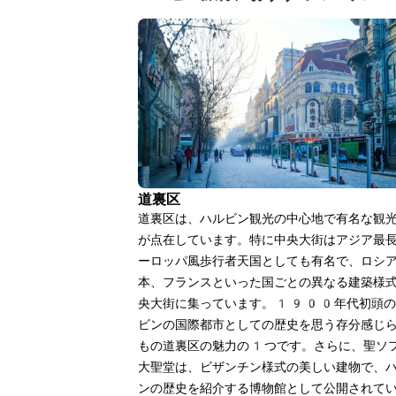
道裏区
道裏区は、ハルビン観光の中心地で有名な観
が点在しています。特に中央大街はアジア最
ーロッパ風歩行者天国としても有名で、ロシ
本、フランスといった国ごとの異なる建築様
央大街に集っています。1900年代初頭の
ビンの国際都市としての歴史を思う存分感じ
もの道裏区の魅力の1つです。さらに、聖ソ
大聖堂は、ビザンチン様式の美しい建物で、
ンの歴史を紹介する博物館として公開されて