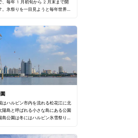
で、毎年1月初旬から2月末まで開
す。氷祭りを一目見ようと毎年世界中
の観光客が訪れるほど人気です。ハル
りでは松花江から切り出した巨大な氷
て作られた壮大な氷の彫刻や建築物が
ます。日中は彫刻そのものの芸術性の
ザインを楽しめ、夜になるとあたり一
フルにライトアップされ幻想的な空間
ます。スケート場や氷の滑り台なども
にも大人気。ハルビンを訪れるならぜ
いただきたい一大イベントです。
公園
園はハルビン市内を流れる松花江に北
太陽島と呼ばれる小さな島にある公園
陽島公園は冬にはハルビン氷雪祭りの
り、多くの人が訪れます。祭りの開催
大な雪像や氷の彫刻が立ち並び、幻想