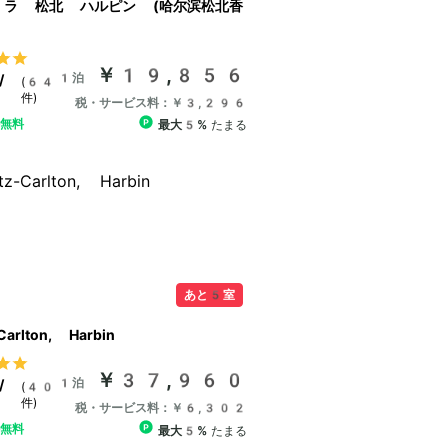
・ラ 松北 ハルピン (哈尔滨松北香
￥19,856
1泊
/
(64
件)
税・サービス料：￥3,296
ル無料
最大5%
たまる
あと5室
Carlton, Harbin
￥37,960
1泊
/
(40
件)
税・サービス料：￥6,302
ル無料
最大5%
たまる