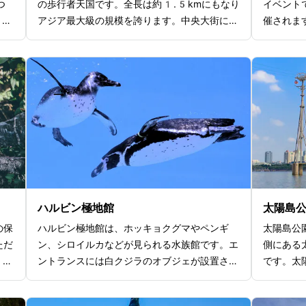
つ
の歩行者天国です。全長は約1.5kmにもなり
イベント
7年
アジア最大級の規模を誇ります。中央大街に
催されま
た壮
は、ロシア様式やヨーロッパの雰囲気が感じら
から多く
観は
れる建築物が多く立ち並んでいるのも特徴の
ビン氷祭
美し
1つで、ルネサンス様式やバロック様式、折
塊を用い
に関
衷様式など70棟以上の建物が顔を並べま
展示され
歴史
す。ハルビンの歴史を感じるのにはぴったりな
高さやデ
に、
観光スポットです。さらに中央大街はハルビン
体がカラ
地元
随一の繁華街として多くの人で賑わっており、
が広がり
、ハ
多くのショップやレストラン、カフェもありま
あり子供
くだ
す。冬に開催される氷雪祭りの会場でもあり、
ひ行って
美しい氷の彫刻で彩られるのでぜひ足を運んで
みてください。
ハルビン極地館
太陽島
の保
ハルビン極地館は、ホッキョクグマやペンギ
太陽島公
ただ
ン、シロイルカなどが見られる水族館です。エ
側にある
00
ントランスには白クジラのオブジェが設置され
です。太
回る
ており、中国随一のショーが楽しめると人気が
会場とな
しめ
あります。特におすすめのショーが白クジラの
期間は巨