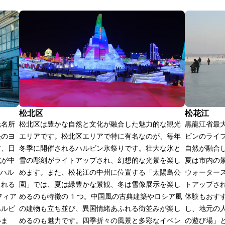
松北区
松花江
光名所
松北区は豊かな自然と文化が融合した魅力的な観光
黒龍江省最
長のヨ
エリアです。松北区エリアで​特に有名なのが、毎年
ビンのライ
ア、日
冬季に開催されるハルビン氷祭りです。壮大な氷と
自然が融合
式が中
雪の彫刻がライトアップされ、幻想的な光景を楽し
夏は市内の
ハル
めます。​また、松花江の中州に位置する「太陽島公
ウォーター
られる
園」では、夏は緑豊かな景観、冬は雪像展示を楽し
トアップさ
フィア
めるのも特徴の1つ。中国風の古典建築やロシア風
体験もおす
ハルビ
の建物も立ち並び、異国情緒あふれる街並みが楽し
し、地元の
いま
めるのも魅力です。四季折々の風景と多彩なイベン
の遊び場」