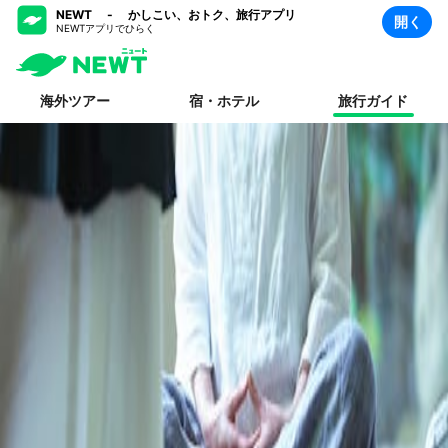
NEWT - かしこい、おトク、旅行アプリ
開く
NEWTアプリでひらく
海外ツアー
宿・ホテル
旅行ガイド