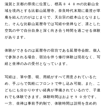
滋賀と京都の県境に位置し、標高848mの比叡山全
域を境内とする比叡山延暦寺。奈良時代末期に最澄が草
庵を結んだのがはじまりで、天台宗の総本山となりまし
た。そんな比叡山延暦寺では写経や坐禅など、凛とした
空気の中で自分自身と深く向き合う時間を過ごせる体験
があります。
体験ができるのは延暦寺の宿坊である延暦寺会館。個人
で参加される場合、宿泊を伴う修行体験は現在なく、写
経と坐禅のみの受付となっています。
写経は、筆や墨、硯、用紙がすべて用意されているた
め、手ぶらで気軽にフロントで申し込み可能。また、こ
どもにも分かりやすい経典が準備されているので、子連
れでも体験できます。体験時間はおよそ90分です。
一方、坐禅は事前予約制で、体験時間は説明を含め約