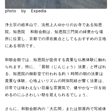
photo by Expedia
浄土宗の総本山で、法然上人ゆかりのお寺である知恩
院。知恩院 和順会館は、知恩院三門前の緑豊かな場
所に位置し、京都での滞在拠点としてもおすすめの立地
にある宿坊です。
和順会館では、知恩院が提供する貴重な仏教体験に触れ
られます。特に、「晨朝（じんじょう）法要」と呼ばれ
る、知恩院の御影堂で行われる約1時間の朝の法要は
貴重な体験。心地よいリズムの阿弥陀経が響く法要は、
日常では味わえない荘厳な雰囲気で、健やかな一日を始
めるのにふさわしい朝を迎えられるでしょう。
さらに、和順会館内の「大広間」または部屋内で写経体