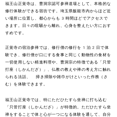
福王山正覚寺は、曹洞宗認可参禅道場として、本格的な
修行体験ができる宿坊です。埼玉県飯能市内からほど近
い場所に位置し、都心からも3時間ほどでアクセスで
きます。日々の喧騒から離れ、心身を整えたい方におす
すめです。
正覚寺の宿泊参禅では、修行僧の修行を1泊2日で体
験でき、修行僧が口にする食事と同じく動物性の食材を
一切使用しない精進料理や、曹洞宗の特徴である「只管
打座（しかんだざ）」、仏教の教えや禅の考え方に触れ
られる法話、 掃き掃除や雑巾がけといった作務（さ
む）を体験できます。
福王山正覚寺では、特にただひたすら坐禅に打ち込む
「只管打座（しかんだざ）」が特徴的。ただひたすら坐
禅をすることで体と心が一つになる体験を通して、自分