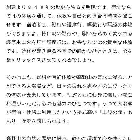
創建より840年の歴史を誇る光明院では、宿坊なら
ではの体験を通して、仏教や自己と向き合う時間を過ご
せます。宿泊者は、勤行や護摩行、瞑想行や写経の体験
ができますよ。特に朝の勤行や、願いを込めて焚かれる
護摩木に火を灯す護摩行は、お寺ならではの貴重な体験
です。読経が響き渡る本堂での静かなひとときは、心を
整えリラックスさせてくれるでしょう。
その他にも、瞑想や写経体験や高野山の霊水に浸ること
ができる大浴場など、日々の疲れを癒やすのにぴったり
の体験が充実しています。朝夕ともに心身に優しい精進
料理がいただけるのも魅力のひとつです。かつて大名家
が宿泊・休憩に利用したという格式高い「上段の間」も
あり、歴史を感じられます。
高野山の自然と歴史に触れ、静かな環境で心を整えたい