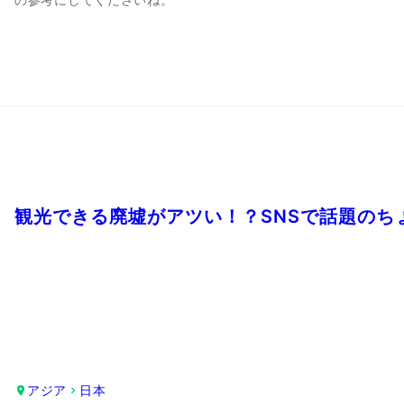
観光できる廃墟がアツい！？SNSで話題の
アジア
日本