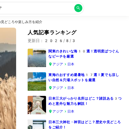
す
の見どころや楽しみ方を紹介
人気記事ランキング
更新日：
2026/8/3
関東のきれいな海10選！透明度ばつぐん
なビーチを厳選
1
アジア
日本
東海のおすすめ避暑地17選！夏でも涼し
い自然＆穴場スポットを厳選
2
アジア
日本
日本三大がっかり名所はどこ？諸説ある3つ
めと意外な魅力も解説！
3
アジア
日本
日本三大神社・神宮はどこ？歴史や見どころ
をご紹介！