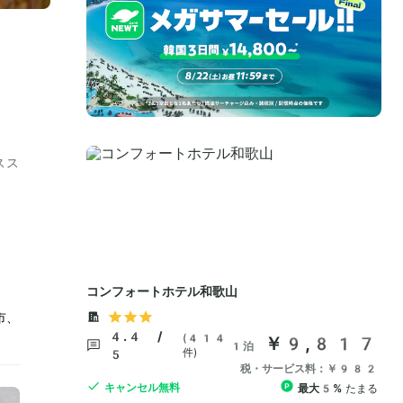
スス
市、