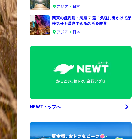
4
アジア
日本
関東の鍾乳洞・洞窟7選！気軽に出かけて探
検気分を満喫できる名所を厳選
5
アジア
日本
NEWTトップへ