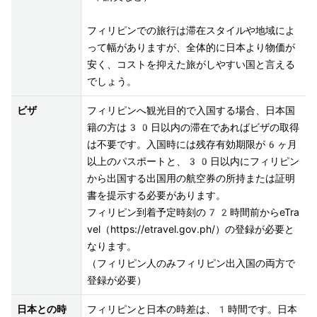
フィリピンでの旅行は滞在スタイルや地域によ
って幅がありますが、全体的に日本より物価が
安く、コストを抑えた旅がしやすい国と言える
でしょう。
ビザ
フィリピンへ観光目的で入国する場合、日本国
籍の方は30日以内の滞在であればビザの取得
は不要です。入国時には残存有効期限が6ヶ月
以上のパスポートと、30日以内にフィリピン
から出国する出国用の航空券の所持または証明
書を提示する必要があります。

フィリピン到着予定時刻の72時間前からeTra
vel（https://etravel.gov.ph/）の登録が必要と
なります。

（フィリピン人のみフィリピン出入国の両方で
登録が必要）
日本との時
フィリピンと日本の時差は、1時間です。日本