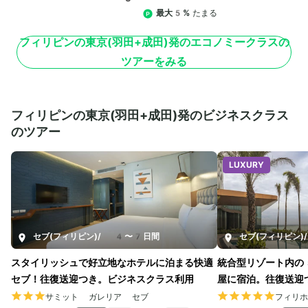
最大5%
たまる
フィリピンの東京(羽田+成田)発のエコノミークラスの
ツアーをみる
フィリピンの東京(羽田+成田)発のビジネスクラス
のツアー
LUXURY
セブ(フィリピン)
/
4〜7日間
セブ(フィリピン)
/
スタイリッシュで好立地なホテルに泊まる快適
統合型リゾート内の
セブ！往復送迎つき。ビジネスクラス利用
屋に宿泊。往復送迎
サミット ガレリア セブ
フィリホ