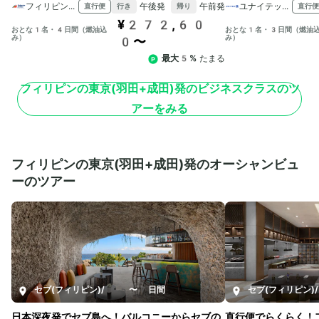
フィリピン航空
午後発
午前発
ユナイテッド航空
直行便
直行便
行き
帰り
¥272,60
おとな1名・4日間（燃油込
おとな1名・3日間（燃油
み）
み）
0〜
最大5%
たまる
フィリピンの東京(羽田+成田)発のビジネスクラスのツ
アーをみる
フィリピンの東京(羽田+成田)発のオーシャンビュ
ーのツアー
セブ(フィリピン)
/
5〜7日間
セブ(フィリピン)
/
日本深夜発でセブ島へ！バルコニーからセブの
直行便でらくらく！