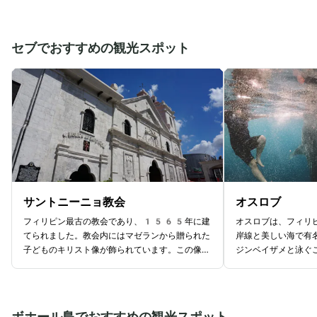
もたらしました。現在は、噴火による被害や噴火
では、プールをはじ
活動も落ち着いていることから、ピナツボ火山の
施設なども併設され
美しい自然やエメラルドブルーに輝く湖を見よう
める施設として観光
セブでおすすめの観光スポット
と多くの観光客が訪れています。ピナツボ火山へ
ホテル内の施設のな
は、ゴツゴツとした道を四輪のジープで走り、山
「Aqua Beach
道を歩く必要があります。観光の際は、トレッキ
プバーです。観光客
ングツアーに申し込み、現地ガイドの案内で行く
用しており、お昼頃
のがおすすめです。
片手に楽しめるのが
サントニーニョ教会
オスロブ
フィリピン最古の教会であり、1565年に建
オスロブは、フィリ
てられました。教会内にはマゼランから贈られた
岸線と美しい海で有
子どものキリスト像が飾られています。この像は
ジンベイザメと泳ぐ
戦火の中でも無傷であり、セブの守護神として崇
メは、巨大な哺乳動
拝されています。教会は何度か崩壊と再建を繰り
物です。この貴重な
返しており、現在の建物は1740年に再建さ
オスロブに行くこと
れたものです。毎年1月の第3日曜にはサン
メウォッチングは、
ボホール島でおすすめの観光スポット