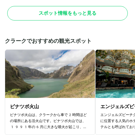
自然災害により何度も破壊され、その都度再建さ
って何度も破壊と再
れてきました。現在の建物は1958年に完成
91年に完全鉄骨建
スポット情報をもっと見る
したものです。遠くからでも目立つほど大きなド
ました。アーチ型の
ーム型の屋根とベルタワーが特徴で、大聖堂内部
ゴシック様式の尖塔
の、サイド・チャペルの美しいモザイクや、フィ
した現在もなおその
リピン最大のパイプオルガンは必見。美しい建築
くべき保存状態に惹
と歴史を感じる荘厳さからマニラ訪問の際の必見
マニラに訪れる際は
クラークでおすすめの観光スポット
スポットの一つです。
セバスティアン教会
ピナツボ火山
エンジェルズビ
ピナツボ火山は、クラークから車で2時間ほど
エンジェルズビーチ
の場所にある活火山です。ピナツボ火山では、
に位置する人気のホ
1991年の6月に大きな噴火が起こり、6
テルとも呼ばれてお
00人以上と多くの死傷者がでる甚大な被害を
高級と評されるホテ