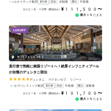
ユナイテッド航空
夕刻発
午前発
直行便
行き
帰り
¥111,500〜
おとな1名・3日間（燃油込み）
最大5%
たまる
LUXURY
セブ(フィリピン)
/
4-10日間
直行便で気軽に南国リゾートへ！絶景インフニティプール
が自慢のデュシタニ宿泊
デュシタニ マクタンセブ リゾート
セブパシフィック航空
午前発
深夜発
直行便
行き
帰り
¥101,700〜
おとな1名・4日間（燃油込み）
最大5%
たまる