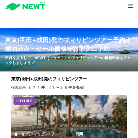
東京(羽田+成田)発のフィリピンツアー予約｜
燃油込み・セール価格でおトクに予約
日付を入力して、NEWT（ニュート）のフィリピンツアーの最新料金をチェ
ックしましょう✈️
東京(羽田+成田)発のフィリピンツアー
検索結果
171件 (1〜20件を表示)
LUXURY
セブ(フィリピン)
/
4-10日間