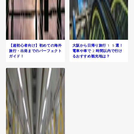
【超初心者向け】初めての海外
大阪から日帰り旅行​15選！
旅行・出発までのパーフェクト
電車や車で2時間以内で行け
ガイド！
るおすすめ観光地は？
R