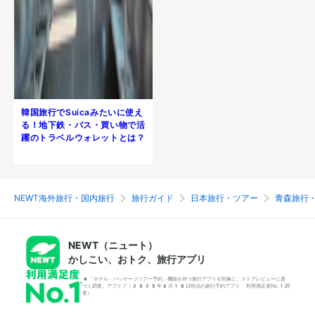
韓国旅行でSuicaみたいに使え
る！地下鉄・バス・買い物で活
躍のトラベルウォレットとは？
NEWT海外旅行・国内旅行
旅行ガイド
日本旅行・ツアー
青森旅行
NEWT（ニュート）
かしこい、おトク、旅行アプリ
*「ホテル・パッケージツアー予約」機能を持つ旅行アプリを対象に、ストアレビューに基
づく調査。アプリブ（2025年6月18日時点の旅行予約アプリ 利用満足度No.1調
査）