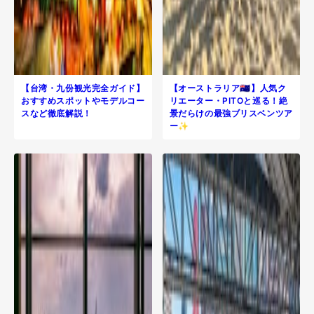
【台湾・九份観光完全ガイド】
【オーストラリア🇦🇺】人気ク
おすすめスポットやモデルコー
リエーター・PITOと巡る！絶
スなど徹底解説！
景だらけの最強ブリスベンツア
ー✨