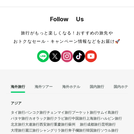
Follow Us
旅行がもっと楽しくなる！おすすめの旅先や
おトクなセール・キャンペーン情報などをお届け🚀
海外旅行
海外ツアー
海外ホテル
国内旅行
国内ホテル
アジア
タイ旅行
バンコク旅行
チェンマイ旅行
プーケット旅行
サムイ島旅行
パタヤ旅行
カオラック旅行
クラビ旅行
中国旅行
上海旅行
ハルビン旅行
北京旅行
大連旅行
西安旅行
重慶旅行
蘇州 旅行
成都旅行
昆明旅行
大理旅行
麗江旅行
シャングリラ旅行
奔子欄旅行
韓国旅行
ソウル旅行