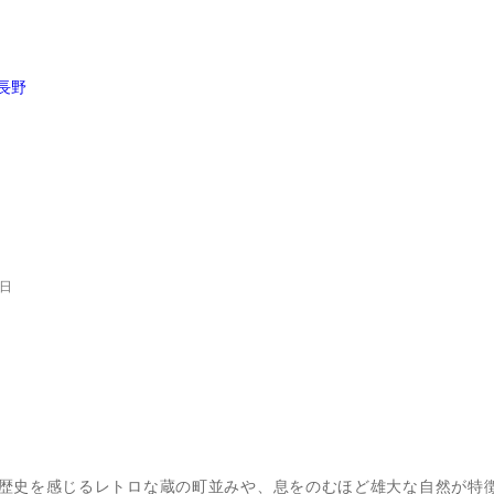
長野
日
歴史を感じるレトロな蔵の町並みや、息をのむほど雄大な自然が特