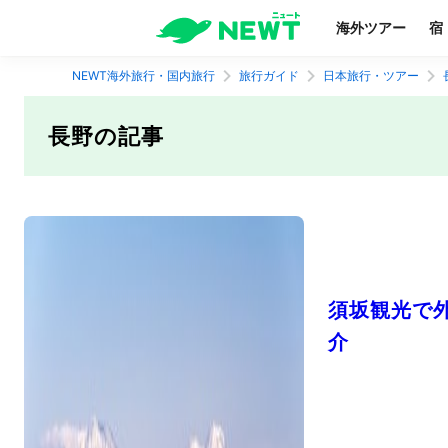
海外ツアー
宿
NEWT海外旅行・国内旅行
旅行ガイド
日本旅行・ツアー
長野の記事
須坂観光で
介