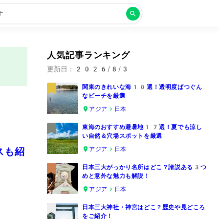
す
人気記事ランキング
更新日：
2026/8/3
関東のきれいな海10選！透明度ばつぐん
なビーチを厳選
1
アジア
日本
東海のおすすめ避暑地17選！夏でも涼し
い自然＆穴場スポットを厳選
2
スも紹
アジア
日本
日本三大がっかり名所はどこ？諸説ある3つ
めと意外な魅力も解説！
3
アジア
日本
日本三大神社・神宮はどこ？歴史や見どころ
をご紹介！