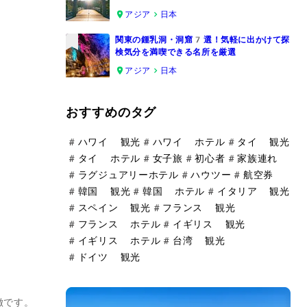
4
アジア
日本
関東の鍾乳洞・洞窟7選！気軽に出かけて探
検気分を満喫できる名所を厳選
5
アジア
日本
おすすめのタグ
#
ハワイ 観光
#
ハワイ ホテル
#
タイ 観光
#
タイ ホテル
#
女子旅
#
初心者
#
家族連れ
#
ラグジュアリーホテル
#
ハウツー
#
航空券
#
韓国 観光
#
韓国 ホテル
#
イタリア 観光
#
スペイン 観光
#
フランス 観光
#
フランス ホテル
#
イギリス 観光
#
イギリス ホテル
#
台湾 観光
#
ドイツ 観光
徴です。