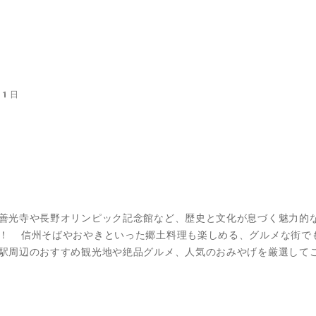
1日
善光寺や長野オリンピック記念館など、歴史と文化が息づく魅力的
！ 信州そばやおやきといった郷土料理も楽しめる、グルメな街で
駅周辺のおすすめ観光地や絶品グルメ、人気のおみやげを厳選して