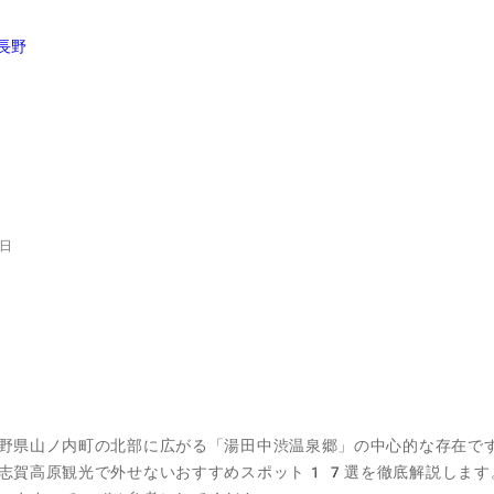
長野
日
野県山ノ内町の北部に広がる「湯田中渋温泉郷」の中心的な存在で
志賀高原観光で外せないおすすめスポット17選を徹底解説します