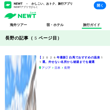
NEWT - かしこい、おトク、旅行アプリ
開く
NEWTアプリでひらく
海外ツアー
宿・ホテル
旅行ガイド
長野の記事（5ページ目）
【2026年最新】白馬でおすすめの温泉1
1選。外せない名所から秘湯までを厳選
アジア
日本
長野