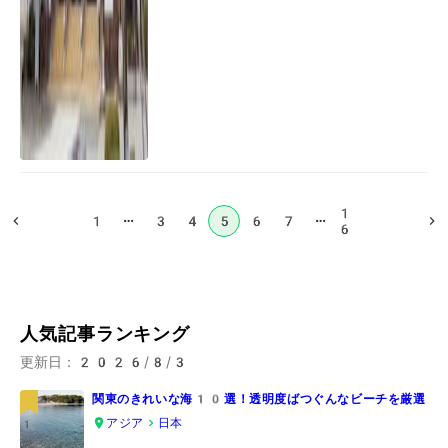
1
…
…
1
3
4
5
6
7
6
人気記事ランキング
更新日：
2026/8/3
関東のきれいな海10選！透明度ばつぐんなビーチを厳選
アジア
日本
1