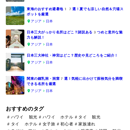
東海のおすすめ避暑地17選！夏でも涼しい自然＆穴場ス
ポットを厳選
2
アジア
日本
日本三大がっかり名所はどこ？諸説ある3つめと意外な魅
力も解説！
3
アジア
日本
日本三大神社・神宮はどこ？歴史や見どころをご紹介！
アジア
日本
4
関東の鍾乳洞・洞窟7選！気軽に出かけて探検気分を満喫
できる名所を厳選
5
アジア
日本
おすすめのタグ
#
ハワイ 観光
#
ハワイ ホテル
#
タイ 観光
#
タイ ホテル
#
女子旅
#
初心者
#
家族連れ