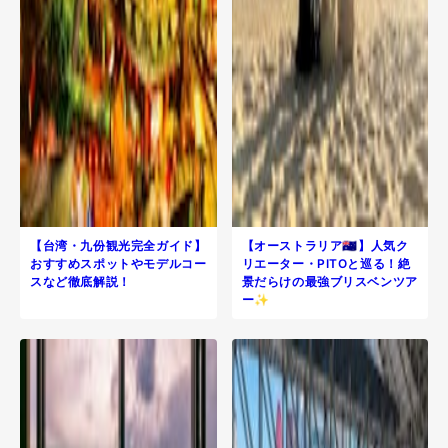
【台湾・九份観光完全ガイド】
【オーストラリア🇦🇺】人気ク
おすすめスポットやモデルコー
リエーター・PITOと巡る！絶
スなど徹底解説！
景だらけの最強ブリスベンツア
ー✨