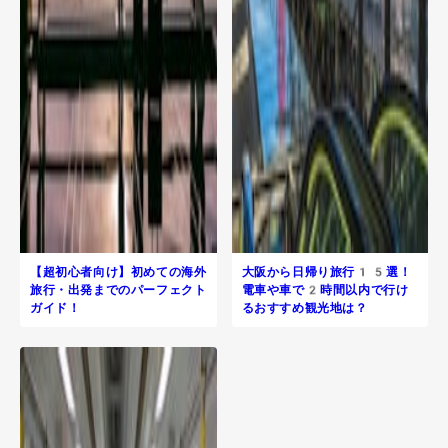
【超初心者向け】初めての海外
大阪から日帰り旅行​15選！
旅行・出発までのパーフェクト
電車や車で2時間以内で行け
ガイド！
るおすすめ観光地は？
R