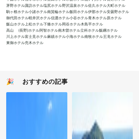
茅野ホテル
諏訪ホテル
塩尻ホテル
野沢温泉ホテル
佐久ホテル
大町ホテル
駒ヶ根ホテル
小諸ホテル
南箕輪ホテル
飯田ホテル
伊那ホテル
安曇野ホテル
御代田ホテル
軽井沢ホテル
信濃ホテル
小谷ホテル
青木ホテル
原ホテル
飯山ホテル
上松ホテル
下條ホテル
岡谷ホテル
木島平ホテル
高山 (長野)ホテル
阿智ホテル
南木曽ホテル
立科ホテル
飯綱ホテル
川上ホテル
富士見ホテル
麻績ホテル
小海ホテル
南牧ホテル
王滝ホテル
東御ホテル
売木ホテル
🎉 おすすめの記事