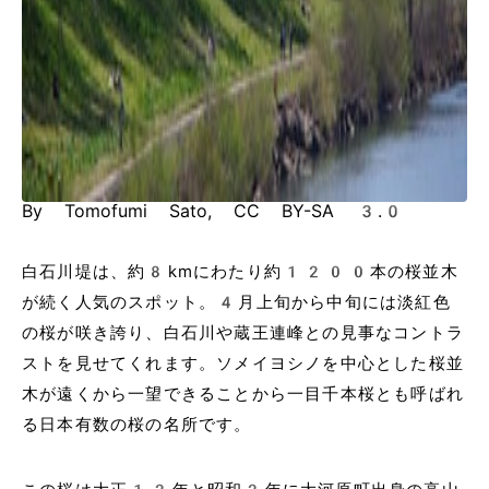
By Tomofumi Sato, CC BY-SA 3.0
白石川堤は、約8kmにわたり約1200本の桜並木
が続く人気のスポット。4月上旬から中旬には淡紅色
の桜が咲き誇り、白石川や蔵王連峰との見事なコントラ
ストを見せてくれます。ソメイヨシノを中心とした桜並
木が遠くから一望できることから一目千本桜とも呼ばれ
る日本有数の桜の名所です。