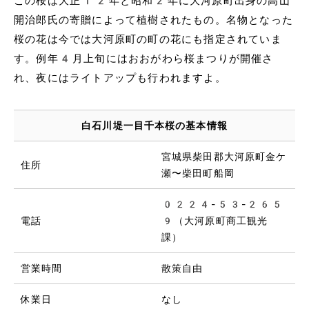
この桜は大正12年と昭和2年に大河原町出身の高山
開治郎氏の寄贈によって植樹されたもの。名物となった
桜の花は今では大河原町の町の花にも指定されていま
す。例年4月上旬にはおおがわら桜まつりが開催さ
れ、夜にはライトアップも行われますよ。
白石川堤一目千本桜の基本情報
宮城県柴田郡大河原町金ケ
住所
瀬〜柴田町船岡
0224-53-265
電話
9（大河原町商工観光
課）
営業時間
散策自由
休業日
なし