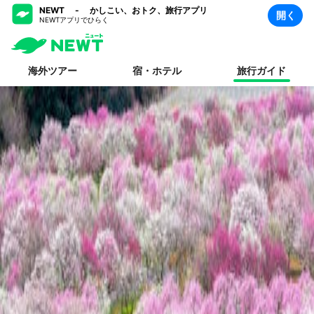
NEWT - かしこい、おトク、旅行アプリ
開く
NEWTアプリでひらく
海外ツアー
宿・ホテル
旅行ガイド