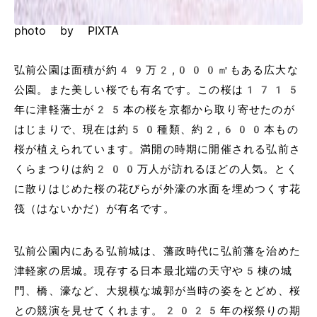
photo by PIXTA
弘前公園は面積が約49万2,000㎡もある広大な
公園。また美しい桜でも有名です。この桜は1715
年に津軽藩士が25本の桜を京都から取り寄せたのが
はじまりで、現在は約50種類、約2,600本もの
桜が植えられています。満開の時期に開催される弘前さ
くらまつりは約200万人が訪れるほどの人気。とく
に散りはじめた桜の花びらが外濠の水面を埋めつくす花
筏（はないかだ）が有名です。
弘前公園内にある弘前城は、藩政時代に弘前藩を治めた
津軽家の居城。現存する日本最北端の天守や5棟の城
門、橋、濠など、大規模な城郭が当時の姿をとどめ、桜
との競演を見せてくれます。2025年の桜祭りの期