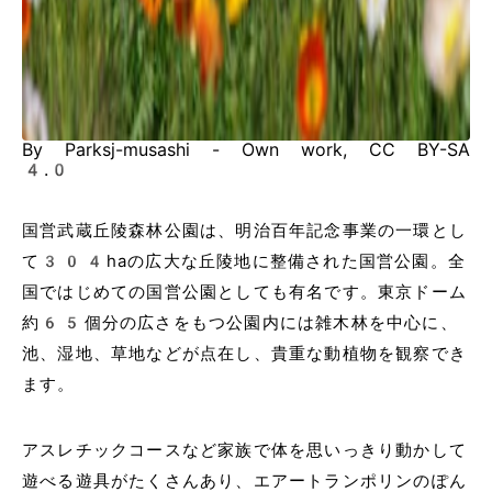
By Parksj-musashi - Own work, CC BY-SA
4.0
国営武蔵丘陵森林公園は、明治百年記念事業の一環とし
て304haの広大な丘陵地に整備された国営公園。全
国ではじめての国営公園としても有名です。東京ドーム
約65個分の広さをもつ公園内には雑木林を中心に、
池、湿地、草地などが点在し、貴重な動植物を観察でき
ます。
アスレチックコースなど家族で体を思いっきり動かして
遊べる遊具がたくさんあり、エアートランポリンのぽん