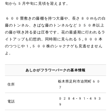
旬から5月中旬に見頃を迎えます。
600畳敷きの藤棚を持つ大藤や、長さ80mもの白
藤のトンネル、きばな藤のトンネルなど350本以上
の藤が咲き誇る姿は圧巻です。花の最盛期に行われるラ
イトアップも幻想的。同時期に見られる5,000本
のつつじや1,500株のシャクナゲも見逃せません
よ。
あしかがフラワーパークの基本情報
栃木県足利市迫間町60
住所
7
0284-91-493
電話
9