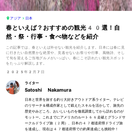
アジア
日本
春といえば？おすすめの観光40選！自
然・祭・行事・食べ物などを紹介
この記事では、春といえば外せない観光を紹介します。日本には春に見
に行きたい自然豊かな絶景や、見逃せないお祭りや行事、風物詩、そし
て旬を迎えるご当地グルメがいっぱい。春にこそ訪れたい観光スポット
をたっぷり解説します。
2025年2月7日
ライター
Satoshi Nakamura
日本と世界を旅する釣り大好きアウトドア系ライター。テレビ
のリサーチ＆構成作家として鍛えたスキルを活かして、旅先の
歴史やみどころ、おいしいものを徹底調査してから訪れるのが
モットー。これまでにアメリカのルート66走破とグランドサ
ークルドライブ旅（2周）、日本の47都道府県ドライブ旅
を達成し、現在は47都道府県での釣果達成にも挑戦中！