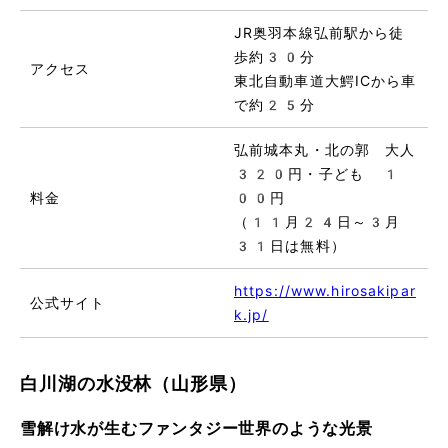
JR奥羽本線弘前駅から徒
歩約30分
アクセス
東北自動車道大鰐ICから車
で約25分
弘前城本丸・北の郭 大人
320円・子ども 1
料金
00円
（11月24日～3月
31日は無料）
https://www.hirosakipar
公式サイト
k.jp/
白川湖の水没林（山形県）
雪解け水が生むファンタジー世界のような光景