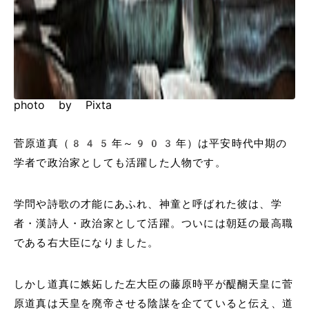
photo by Pixta
菅原道真（845年～903年）は平安時代中期の
学者で政治家としても活躍した人物です。
学問や詩歌の才能にあふれ、神童と呼ばれた彼は、学
者・漢詩人・政治家として活躍。ついには朝廷の最高職
である右大臣になりました。
しかし道真に嫉妬した左大臣の藤原時平が醍醐天皇に菅
原道真は天皇を廃帝させる陰謀を企てていると伝え、道