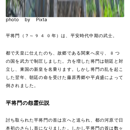
photo by Pixta
平将門（？～940年）は、平安時代中期の武士。
都で天皇に仕えたのち、故郷である関東へ戻り、8つ
の国を武力で制圧しました。力を増した将門は朝廷と対
立し、東国の新皇を名乗ります。しかし将門の乱を起こ
した翌年、朝廷の命を受けた藤原秀郷や平貞盛によって
倒されました。
平将門の怨霊伝説
討ち取られた平将門の首は京へと送られ、都の河原で日
本初のさらし首になりました。しかし平将門の首は数ヶ