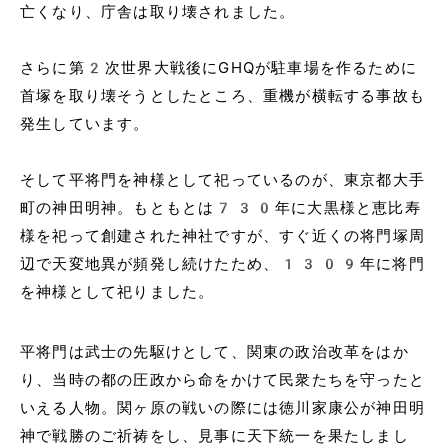
亡くなり、庁舎は取り壊されました。
さらに第2次世界大戦後にGHQが駐車場を作るために
首塚を取り壊そうとしたところ、重機が横転する事故も
発生しています。
そして平将門を神様として祀っているのが、東京都大手
町の神田明神。もともとは730年に大黒様と恵比寿
様を祀って創建された神社ですが、すぐ近くの将門塚周
辺で天変地異が頻発し続けたため、1309年に将門
を神様として祀りました。
平将門は武士の先駆けとして、関東の政治改革をはか
り、当時の都の圧政から命をかけて民衆たちを守ったと
いえる人物。関ヶ原の戦いの際には徳川家康公が神田明
神で戦勝のご祈祷をし、見事に天下統一を果たしまし