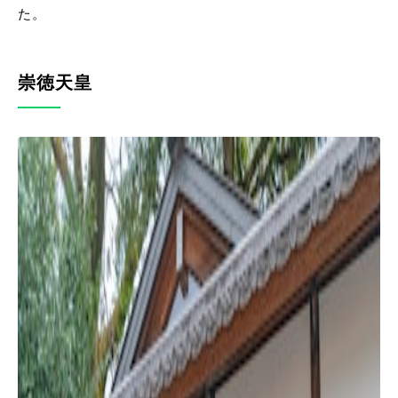
た。
崇徳天皇