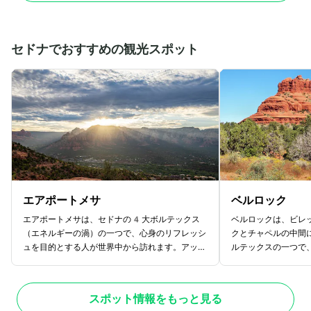
ークでは年間を通してさまざまなイベントが開催
ごすことができます
され、そのジャンルは美術、音楽、建築、演劇と
フィセントマイルで
多岐に渡るため、文化の発信地として世界中のア
「トリビューンタワ
ーティストから注目されています。冬には公園内
給水塔である「シカ
セドナでおすすめの観光スポット
にスケートリンクが設置されるので、アイススケ
た歴史的建造物も点
ートを楽しむこともできます。
好きの方もぜひ訪れ
エアポートメサ
ベルロック
エアポートメサは、セドナの4大ボルテックス
ベルロックは、ビレ
（エネルギーの渦）の一つで、心身のリフレッシ
クとチャペルの中間
ュを目的とする人が世界中から訪れます。アップ
ルテックスの一つで
タウン・セドナとウエストセドナの真ん中に位置
特徴的な形の岩が魅
しているため非常にアクセスしやすく、セドナで
ッシュなパワースポ
もっともメジャーな観光スポットといえるでしょ
ックは、訪れる人に
スポット情報をもっと見る
う。エアポートメサの頂上からは赤い岩山がそび
てくれるような力強