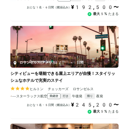
¥192,500〜
おとな1名・6日間（燃油込み）
最大5%
たまる
ロサンゼルス(アメリカ)
/
5-8日間
シティビューを堪能できる屋上エリアが自慢！スタイリッ
シュなホテルで充実のステイ
ヒルトン チェッカーズ ロサンゼルス
スターラックス航空
午後発
夜発
乗継便
行き
帰り
¥245,200〜
おとな1名・5日間（燃油込み）
最大5%
たまる