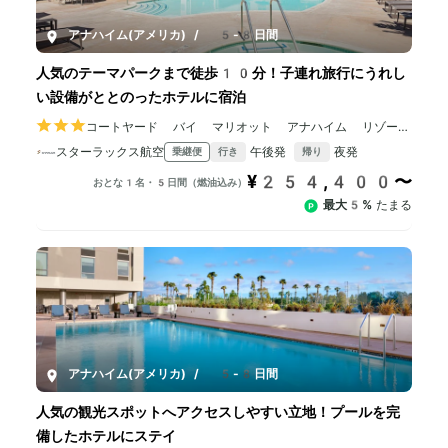
アナハイム(アメリカ)
/
5-8日間
人気のテーマパークまで徒歩10分！子連れ旅行にうれし
い設備がととのったホテルに宿泊
コートヤード バイ マリオット アナハイム リゾート
/ コンベンションセンター
スターラックス航空
午後発
夜発
乗継便
行き
帰り
¥254,400〜
おとな1名・5日間（燃油込み）
最大5%
たまる
アナハイム(アメリカ)
/
5-8日間
人気の観光スポットへアクセスしやすい立地！プールを完
備したホテルにステイ