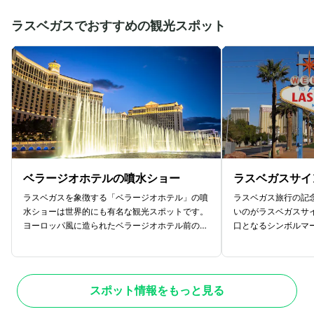
ち登って花火が打ち上がります。
する楽しいショーも
子どもも一緒になっ
ラスベガスでおすすめの観光スポット
う。
ベラージオホテルの噴水ショー
ラスベガスサイ
ラスベガスを象徴する「ベラージオホテル」の噴
ラスベガス旅行の記
水ショーは世界的にも有名な観光スポットです。
いのがラスベガスサ
ヨーロッパ風に造られたベラージオホテル前の人
口となるシンボルマ
工湖では、華やかな演出と音楽に彩られる噴水シ
が訪れます。ラスベ
ョーが毎日開催されており、見る人たちを魅了し
59年に設置され
ます。ショーで見られる噴水の高さは最高で1
スポットが整備され
40mにもおよび、迫力満点です。噴水ショー
ようと多くの観光客
スポット情報をもっと見る
は、曜日によって開催時間が異なりますが、1
ットとなりました。
5〜30分間隔で開催されているので夜のラス
リード空港」に近く