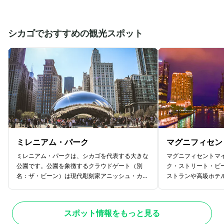
術。浮世絵をはじめとし、仏像や水墨画、日本刀
ン コモンですが、
など"東洋美術"と称されるさまざまな日本作品を
命戦争の時期には軍
見ることができます。館内には日本庭園もあり海
われていた歴史があ
外から見た日本美術の作品の数々を体感できるの
じられる場所でもあ
シカゴでおすすめの観光スポット
で、ボストン旅行の際にぜひ足を運んでみてくだ
てみてください。
さい。
ミレニアム・パーク
マグニフィセン
ミレニアム・パークは、シカゴを代表する大きな
マグニフィセントマ
公園です。公園を象徴するクラウドゲート（別
ク・ストリート・ビ
名：ザ・ビーン）は現代彫刻家アニッシュ・カプ
ストランや高級ホテ
ーアが2005年に発表した芸術作品で、鏡の
クが集中しているス
ように反射する彫刻に自分自身と周囲の高層ビル
ックセンター」の9
の輝きを映り込ませたフォトジェニックな写真を
ではシカゴの夜景を
スポット情報をもっと見る
撮ることができるスポットです。ミレニアム・パ
するというこの上な