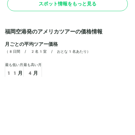
スポット情報をもっと見る
り、地球上の温泉(源泉)の50%、間欠泉にいた
っては3分の2がここにあります。
福岡空港発のアメリカツアーの価格情報
月ごとの平均ツアー価格
（
8日間 / 2名1室 / おとな1名あたり
）
最も低い月
最も高い月
11
月
4
月