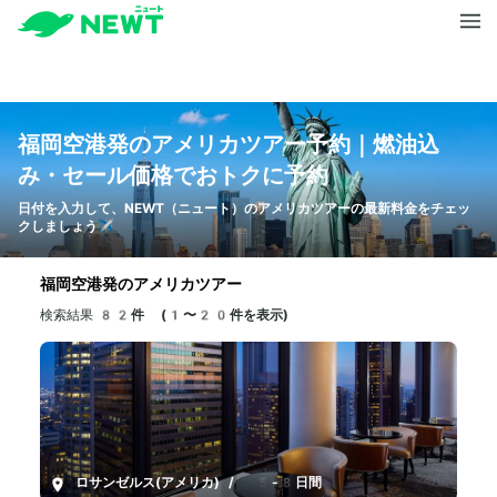
福岡空港発のアメリカツアー予約｜燃油込
み・セール価格でおトクに予約
日付を入力して、NEWT（ニュート）のアメリカツアーの最新料金をチェッ
クしましょう✈️
福岡空港発のアメリカツアー
検索結果
82件 (1〜20件を表示)
ロサンゼルス(アメリカ)
/
5-8日間