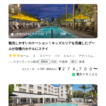
アナハイム(アメリカ)
/
5-8日間
観光しやすいロケーション！キッズエリアを完備したプー
ルが自慢のホテルにステイ
ホーム 2 スイーツ バイ ヒルトン アナハイム
リゾート
スターラックス航空
午後発
夜発
乗継便
行き
帰り
¥274,700〜
おとな1名・5日間（燃油込み）
最大5%
たまる