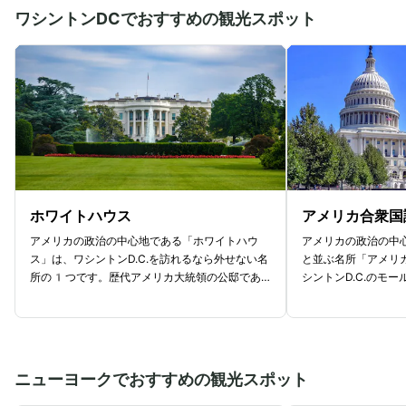
ワシントンDCでおすすめの観光スポット
ホワイトハウス
アメリカ合衆国
アメリカの政治の中心地である「ホワイトハウ
アメリカの政治の中
ス」は、ワシントンD.C.を訪れるなら外せない名
と並ぶ名所「アメリ
所の1つです。歴代アメリカ大統領の公邸であ
シントンD.C.のモ
りながら、国の重要な会談や執務が行われる場で
です。北翼が上院、
もあり、多くの歴史的な決定がここでなされてき
り、歴史的な法律の
ました。その歴史の中には、かつてイギリス軍に
われています。地下
よる焼き討ちで外壁が焼け落ちるという出来事も
ー・センター」があ
ありましたが、再建時に真っ白に塗装されたこと
しかし、議事堂内部
ニューヨークでおすすめの観光スポット
から「ホワイトハウス」と名付けられたと言われ
要となります。人気
ています。映画やドラマにも頻繁に登場するた
予約がおすすめ。当