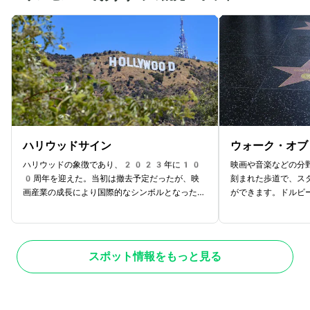
ハリウッドサイン
ウォーク・オブ
ハリウッドの象徴であり、2023年に10
映画や音楽などの分
0周年を迎えた。当初は撤去予定だったが、映
刻まれた歩道で、ス
画産業の成長により国際的なシンボルとなった。
ができます。ドルビ
サインは壊れたり減ったりしたが、寄付や修復作
のメインストリート
業により現在も残っている。街中から見るにはハ
型のプレートが設置
リウッドアンドハイランドがおすすめで、グリフ
スターたちが参加す
ィス天文台やハイキングコースからも見ることが
ンターテイメントの
スポット情報をもっと見る
できる。さまざまな場所でハリウッドサインを楽
す。訪れる際には大
しむことができます。
して写真を撮るのが