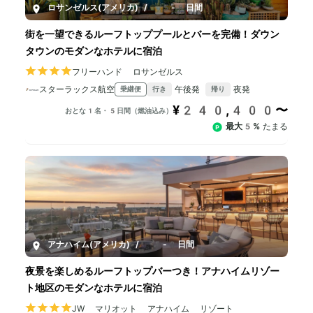
ロサンゼルス(アメリカ)
/
5-8日間
街を一望できるルーフトッププールとバーを完備！ダウン
タウンのモダンなホテルに宿泊
フリーハンド ロサンゼルス
スターラックス航空
午後発
夜発
乗継便
行き
帰り
¥240,400〜
おとな1名・5日間（燃油込み）
最大5%
たまる
アナハイム(アメリカ)
/
5-8日間
夜景を楽しめるルーフトップバーつき！アナハイムリゾー
ト地区のモダンなホテルに宿泊
JW マリオット アナハイム リゾート