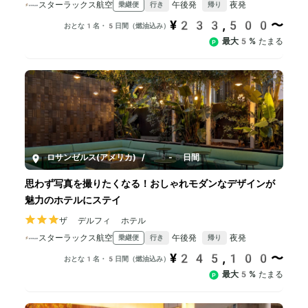
スターラックス航空
午後発
夜発
乗継便
行き
帰り
¥233,500〜
おとな1名・5日間（燃油込み）
最大5%
たまる
ロサンゼルス(アメリカ)
/
5-8日間
思わず写真を撮りたくなる！おしゃれモダンなデザインが
魅力のホテルにステイ
ザ デルフィ ホテル
スターラックス航空
午後発
夜発
乗継便
行き
帰り
¥245,100〜
おとな1名・5日間（燃油込み）
最大5%
たまる