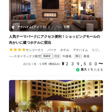
アナハイム(アメリカ)
/
5-8日間
人気テーマパークにアクセス便利！ショッピングモールの
向かいに建つホテルに宿泊
サンコースト パーク ホテル アナハイム リゾー
ト タペストリー バイ ヒルトン
スターラックス航空
午後発
夜発
乗継便
行き
帰り
¥239,500〜
おとな1名・5日間（燃油込み）
最大5%
たまる
アナハイム(アメリカ)
/
5-8日間