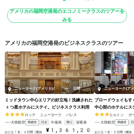
アメリカの福岡空港発のエコノミークラスのツアーを
みる
アメリカの福岡空港発のビジネスクラスのツアー
ニューヨーク(アメリカ)
/
5〜8日間
ニューヨーク(アメ
ミッドタウン中心エリアの好立地！洗練された
ブロードウェイもす
4つ星ホテルにステイ。ビジネスクラス利用
中心部のホテルにス
ロッテ ニューヨーク パレス
ヒルトン ガ
大韓航空
午後発
深夜発
大韓航空
乗継便
乗継便
行き
帰り
行
¥1,361,20
おとな1名・5日間（燃油
おとな1名・5日間（燃油