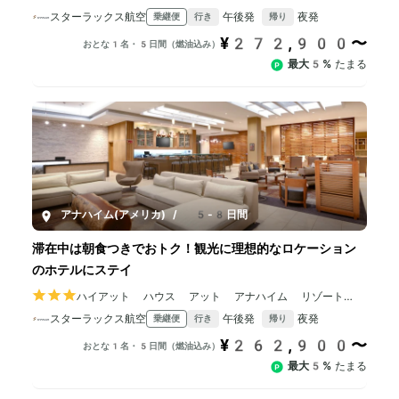
スターラックス航空
午後発
夜発
乗継便
行き
帰り
¥272,900〜
おとな1名・5日間（燃油込み）
最大5%
たまる
アナハイム(アメリカ)
/
5-8日間
滞在中は朝食つきでおトク！観光に理想的なロケーション
のホテルにステイ
ハイアット ハウス アット アナハイム リゾート
コンベンション センター
スターラックス航空
午後発
夜発
乗継便
行き
帰り
¥262,900〜
おとな1名・5日間（燃油込み）
最大5%
たまる