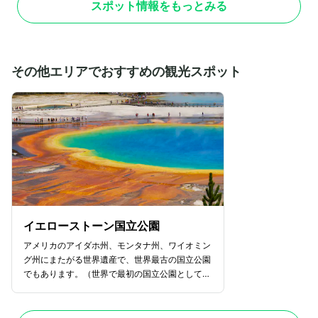
スポット情報をもっとみる
並んでいます。ここでしか手に入らないユニーク
ビーチでくつろぎ、
なアイテムも多く、ショッピング好きにはたまら
ッシュな時間を楽し
ない場所です。また、フードコートやレストラン
堪能できます。また
も充実しており、新鮮なシーフードや南フロリダ
な魅力も豊富です。
ならではの多国籍料理を味わうのもおすすめ。テ
フルでレトロな建物
その他エリアでおすすめの観光スポット
ラス席からは海風を感じながらリラックスした時
も楽しめるスポット
間を過ごせるなど、ゆったりと過ごしたい人も安
ーもあるので、アー
心です。
アです。
イエローストーン国立公園
アメリカのアイダホ州、モンタナ州、ワイオミン
グ州にまたがる世界遺産で、世界最古の国立公園
でもあります。（世界で最初の国立公園として指
定されました。）また、世界遺産としては、最初
に登録された12件のうちのひとつ数えられま
す。イエローストーン国立公園は火山地帯にあ