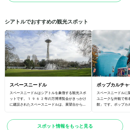
えるセドナの景色を360度見渡すことがで
では比較的簡単に登
き、朝日や夕日の鑑賞スポットとしても人気で
ドア初心者は中腹ま
す。頂上までは10分ほどで登れるので、アウ
です。中腹から頂上
トドアの初心者や家族連れにもぴったりのスポッ
ため、頂上を目指す
シアトルでおすすめの観光スポット
トです。
せずに挑みましょう
スペースニードル
ポップカルチャ
スペースニードルはシアトルを象徴する観光スポ
スペースニードルに
ットです。1962年の万博博覧会がきっかけ
ユニークな外観で有
に建設されたスペースニードルは、展望台からシ
館」です。ポップカ
アトルのパノラマ景色を360℃楽しめる場所
であるフランク・ゲ
として人気を集めています。タワーの上部分は円
た建物で、何枚も重
盤状の展望台があり、独特なデザインのビジュア
ス素材から成る外観
スポット情報をもっと見る
ルも注目ポイントの一つ。さらに展望台には4
存在感を放ちます。