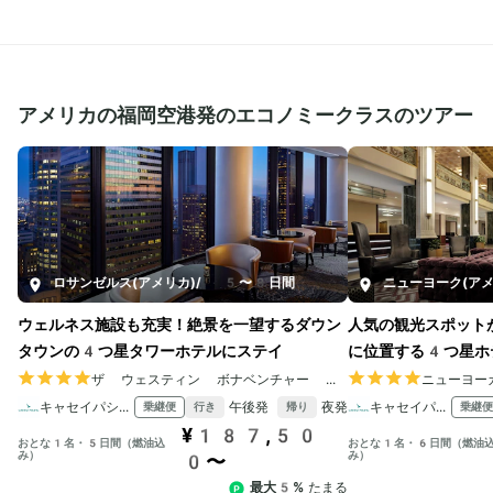
アメリカの福岡空港発のエコノミークラスのツアー
ロサンゼルス(アメリカ)
/
5〜8日間
ニューヨーク(アメ
ウェルネス施設も充実！絶景を一望するダウン
人気の観光スポット
タウンの4つ星タワーホテルにステイ
に位置する4つ星ホ
ザ ウェスティン ボナベンチャー ホテル＆スイート
ニューヨーカ
キャセイパシフィック航空
午後発
夜発
キャセイパシフィック航空
乗継便
乗継便
行き
帰り
¥187,50
おとな1名・5日間（燃油込
おとな1名・6日間（燃油
み）
み）
0〜
最大5%
たまる