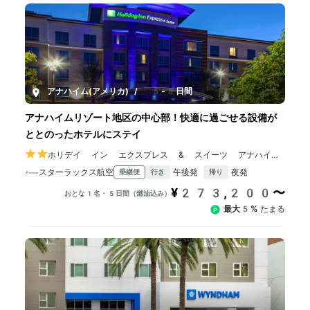
アナハイム(アメリカ)
/
5-8日間
アナハイムリゾート地区の中心部！快適に過ごせる設備が
ととのったホテルにステイ
ホリデイ イン エクスプレス & スイーツ アナハイム
リゾート エリア
スターラックス航空
午後発
夜発
乗継便
行き
帰り
¥273,200〜
おとな1名・5日間（燃油込み）
最大5%
たまる