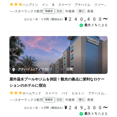
ハンプトン イン & スイーツ アナハイム リゾート
コンベンション センター
スターラックス航空
午後発
夜発
乗継便
行き
帰り
¥240,400〜
おとな1名・5日間（燃油込み）
最大5%
たまる
アナハイム(アメリカ)
/
5-8日間
屋外温水プールやジムを併設！観光の拠点に便利なロケー
ションのホテルに宿泊
ホームウッド スイーツ バイ ヒルトン アナハイム
リゾート コンベンション センター
スターラックス航空
午後発
夜発
乗継便
行き
帰り
¥249,300〜
おとな1名・5日間（燃油込み）
最大5%
たまる