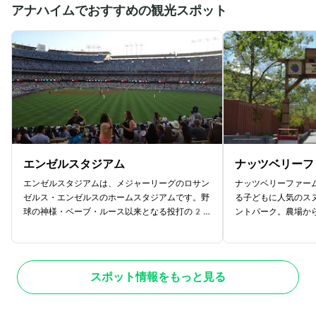
アナハイムでおすすめの観光スポット
エンゼルスタジアム
ナッツベリーフ
エンゼルスタジアムは、メジャーリーグのロサン
ナッツベリーファー
ゼルス・エンゼルスのホームスタジアムです。野
る子どもに人気のス
球の神様・ベーブ・ルース以来となる投打の2
ントパーク。農場か
刀流で話題を集めている大谷翔平がかつて所属し
ラクションで、巨大
ていた、野球ファンには外せない観光スポットで
が美しく、リラック
す。スタジアムのエントランスの巨大なキャップ
す。また、伝統的な
やボールとバットのモニュメントが特徴的です。
ジャムやジュースを
スポット情報をもっと見る
スタジアムで、ぜひロサンゼルス・エンゼルスの
売されているショッ
試合を楽しみましょう。ホームランを打ったとき
するごとに、違った
や試合が終わって勝ったときには、噴水が高く立
楽しめ、さらにピー