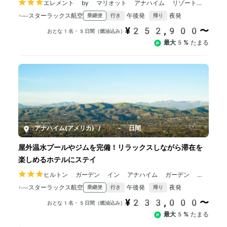
エレメント by マリオット アナハイム リゾート
コンベンションセンター
スターラックス航空
午後発
夜発
乗継便
行き
帰り
¥252,900〜
おとな1名・5日間（燃油込み）
最大5%
たまる
アナハイム(アメリカ)
/
5-8日間
屋外温水プールやジムを完備！リラックスしながら滞在を
楽しめるホテルにステイ
ヒルトン ガーデン イン アナハイム ガーデン グ
ローブ
スターラックス航空
午後発
夜発
乗継便
行き
帰り
¥233,000〜
おとな1名・5日間（燃油込み）
最大5%
たまる