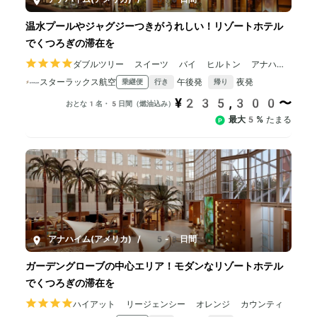
温水プールやジャグジーつきがうれしい！リゾートホテル
でくつろぎの滞在を
ダブルツリー スイーツ バイ ヒルトン アナハイ
ム リゾート コンベンション センター
スターラックス航空
午後発
夜発
乗継便
行き
帰り
¥235,300〜
おとな1名・5日間（燃油込み）
最大5%
たまる
アナハイム(アメリカ)
/
5-8日間
ガーデングローブの中心エリア！モダンなリゾートホテル
でくつろぎの滞在を
ハイアット リージェンシー オレンジ カウンティ