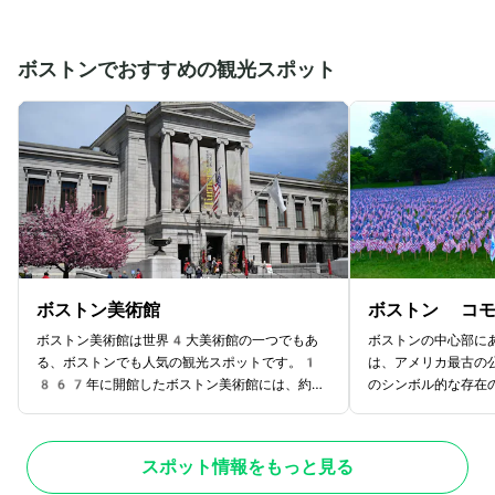
渡りながら橋からの絶景を楽しむのもおすすめで
気を感じられること
す。日中の青空と海峡がコラボした景色も綺麗で
は「ピア39」と呼
すが、辺り一帯がオレンジ色に染まる夕暮れの時
園地スポットもある
ボストンでおすすめの観光スポット
間の絶景も見どころ。
楽しめるのも嬉しい
ボストン美術館
ボストン コ
ボストン美術館は世界4大美術館の一つでもあ
ボストンの中心部に
る、ボストンでも人気の観光スポットです。1
は、アメリカ最古の
867年に開館したボストン美術館には、約5
のシンボル的な存在
0万点の作品が保管されています。今となって
アメリカ国旗が並べ
は世界最大級の美術館にまでなったボストン美術
で、フリーダム ト
館ですが、もともとはアメリカ市民の有志によっ
多くの観光客が訪れ
スポット情報をもっと見る
て建てられました。美術館の見どころは日本美
人々も通う憩いの場