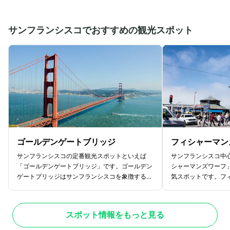
ベガスを彩る演出を堪能されてみてはいかがでし
るストリップ地区の
ょうか。噴水ショーは、無料で楽しめる上に噴水
越えるとカジノやホ
周辺には見学スポットもたくさんあるのでラスベ
ガスの世界に没頭で
サンフランシスコでおすすめの観光スポット
ガスに来た際はぜひ訪れてみてください。
ゴールデンゲートブリッジ
フィシャーマン
サンフランシスコの定番観光スポットといえば
サンフランシスコ中
「ゴールデンゲートブリッジ」です。ゴールデン
シャーマンズワーフ
ゲートブリッジはサンフランシスコを象徴する人
気スポットです。フ
気スポットで、映像や写真などで一度は目にした
の魅力は、なんとい
ことがある人も多いでしょう。全長は2,73
きる屋台。名物のク
7mにもおよび、サンフランシスコ湾と太平洋を
どが楽しめます。フ
スポット情報をもっと見る
つなぐゴールデンゲート海峡に架かる橋というの
屋台だけでなく世界
が名前の由来。ドライブで走り抜けたり、徒歩で
ランも数多く集まっ