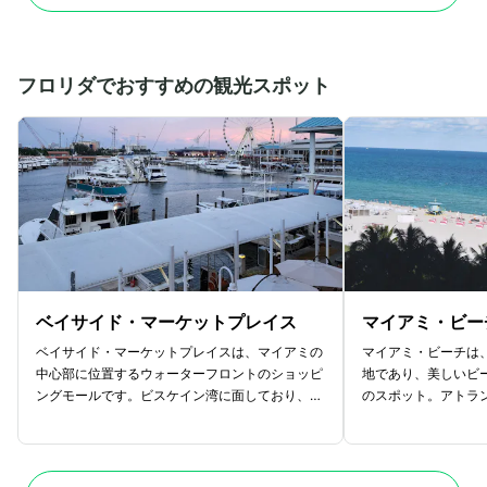
7分かけてタワーをぐるっと一周する回転型の
物が顔を連ねており
レストランも併設されており、食事と一緒にシア
アーティストやギタ
トルの絶景を堪能できます。営業時間は10:0
にはぜひ訪れてほし
0〜19:00となっており、特に夜の夜景の
に特別展示会も開催
フロリダでおすすめの観光スポット
景色は圧巻なのでぜひ訪れてみてください。
は公式HPをチェッ
ベイサイド・マーケットプレイス
マイアミ・ビー
ベイサイド・マーケットプレイスは、マイアミの
マイアミ・ビーチは
中心部に位置するウォーターフロントのショッピ
地であり、美しいビ
ングモールです。ビスケイン湾に面しており、美
のスポット。アトラ
しい海の景色を楽しみながら買い物や食事を満喫
しており、澄んだ青
できます。屋外型の施設で、カジュアルな雰囲気
のような場所です。
が特徴です。マーケットプレイス内にはアパレル
チ。」アールデコ調
やアクセサリー、土産物店など多彩なショップが
華やかなナイトライ