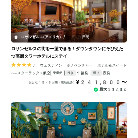
ロサンゼルス(アメリカ)
/
5-8日間
ロサンゼルスの街を一望できる！ダウンタウンにそびえた
つ高層タワーホテルにステイ
ザ ウェスティン ボナベンチャー ホテル＆スイート
スターラックス航空
午後発
夜発
乗継便
行き
帰り
¥241,800〜
おとな1名・5日間（燃油込み）
最大5%
たまる