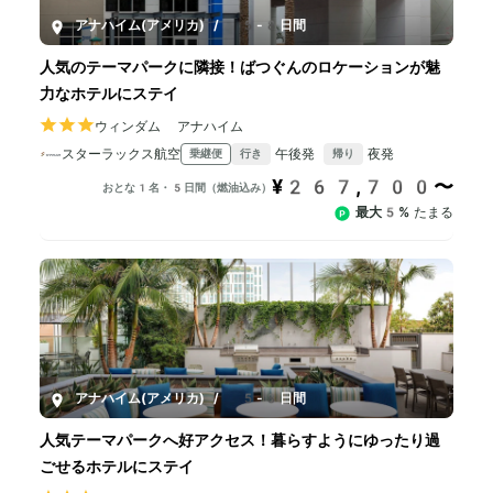
アナハイム(アメリカ)
/
5-8日間
人気のテーマパークに隣接！ばつぐんのロケーションが魅
力なホテルにステイ
ウィンダム アナハイム
スターラックス航空
午後発
夜発
乗継便
行き
帰り
¥267,700〜
おとな1名・5日間（燃油込み）
最大5%
たまる
アナハイム(アメリカ)
/
5-8日間
人気テーマパークへ好アクセス！暮らすようにゆったり過
ごせるホテルにステイ