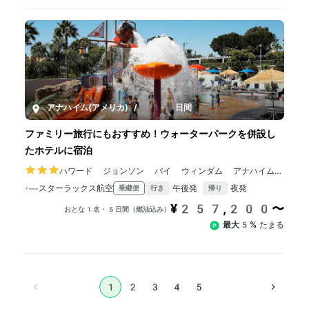
アナハイム(アメリカ)
/
5-8日間
ファミリー旅行にもおすすめ！ウォーターパークを併設し
たホテルに宿泊
ハワード ジョンソン バイ ウィンダム アナハイム
ホテル アンド ウォータープレイグラウンド
スターラックス航空
午後発
夜発
乗継便
行き
帰り
¥257,200〜
おとな1名・5日間（燃油込み）
最大5%
たまる
1
2
3
4
5