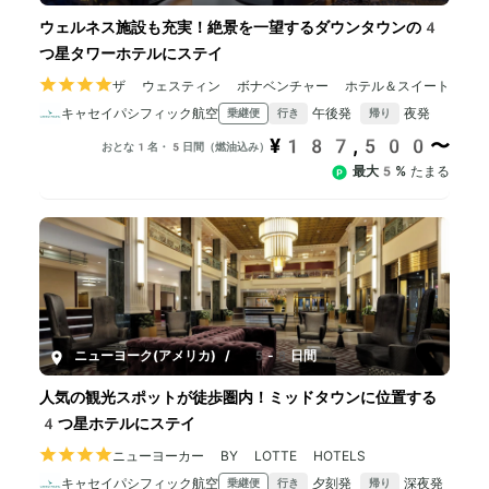
ウェルネス施設も充実！絶景を一望するダウンタウンの4
つ星タワーホテルにステイ
ザ ウェスティン ボナベンチャー ホテル＆スイート
キャセイパシフィック航空
午後発
夜発
乗継便
行き
帰り
¥187,500〜
おとな1名・5日間（燃油込み）
最大5%
たまる
ニューヨーク(アメリカ)
/
5-8日間
人気の観光スポットが徒歩圏内！ミッドタウンに位置する
4つ星ホテルにステイ
ニューヨーカー BY LOTTE HOTELS
キャセイパシフィック航空
夕刻発
深夜発
乗継便
行き
帰り