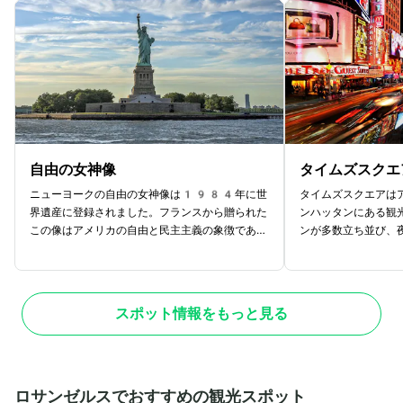
め、一度は本物を見てみたいという人も多いでし
するのが良いでしょ
ょう。一般客が内部の見学をするのは難しいもの
聞きながら、荘厳な
の、年に何回かツアーが開催されるそうなので、
像が並ぶコレクショ
訪れる際にはチェックしてみてください。
スポットを巡れます
自由の女神像
タイムズスクエ
ニューヨークの自由の女神像は1984年に世
タイムズスクエアは
界遺産に登録されました。フランスから贈られた
ンハッタンにある観
この像はアメリカの自由と民主主義の象徴であ
ンが多数立ち並び、
り、リバティ島に位置しています。像の特徴は全
ルな景色が広がりま
長93mで、右手にたいまつ、左手には独立宣
カウントダウンイベ
言書があり、足元には壊れた鎖があります。観光
で賑わいます。また
客は展望台からニューヨークの景色を楽しむこと
数あり、音楽や演劇
スポット情報をもっと見る
ができます。自由の女神像はアメリカの象徴であ
にはショッピングセ
り、移民の子孫にとって特別な意味を持つ場所で
るので、一日中楽し
す。
観光客の多さから盗
が必要です。夜間の
て警察官に相談する
ロサンゼルスでおすすめの観光スポット