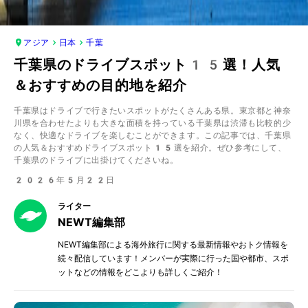
アジア
日本
千葉
千葉県のドライブスポット15選！人気
＆おすすめの目的地を紹介
千葉県はドライブで行きたいスポットがたくさんある県。東京都と神奈
川県を合わせたよりも大きな面積を持っている千葉県は渋滞も比較的少
なく、快適なドライブを楽しむことができます。この記事では、千葉県
の人気＆おすすめドライブスポット15選を紹介。ぜひ参考にして、
千葉県のドライブに出掛けてくださいね。
2026年5月22日
ライター
NEWT編集部
NEWT編集部による海外旅行に関する最新情報やおトク情報を
続々配信しています！メンバーが実際に行った国や都市、スポ
ットなどの情報をどこよりも詳しくご紹介！