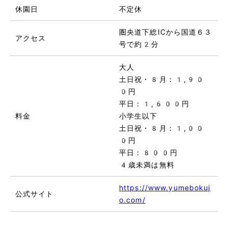
休園日
不定休
圏央道下総ICから国道６３
アクセス
号で約2分
大人
土日祝・8月：1,90
0円
平日：1,600円
料金
小学生以下
土日祝・8月：1,00
0円
平日：800円
4歳未満は無料
https://www.yumebokuj
公式サイト
o.com/