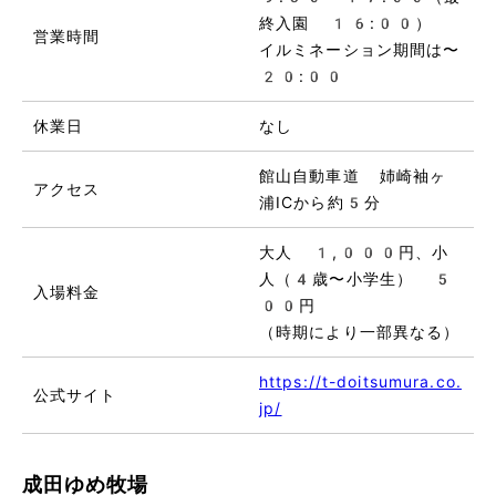
終入園 16:00）
営業時間
イルミネーション期間は〜
20:00
休業日
なし
館山自動車道 姉崎袖ヶ
アクセス
浦ICから約5分
大人 1,000円、小
人（4歳〜小学生） 5
入場料金
00円
（時期により一部異なる）
https://t-doitsumura.co.
公式サイト
jp/
成田ゆめ牧場