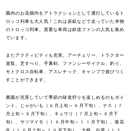
園内のお花畑内をアトラクションとして運行しているト
ロッコ列車も大人気！これは炭鉱などで走っていた本物
のトロッコ列車。貴重な車両は鉄道ファンの人気も集め
ています。
またアクティビティも充実。アーチェリー、トラクター
遊覧、芝すべり、手裏剣、ファンシーサイクル、釣り、
モトクロス自転車、アスレチック、キャンプで遊びつく
すことができます。
農園が充実していて季節の味覚狩りを楽しめるのもポイ
ント。じゃがいも（6月上旬～6月下旬）、ナス（7
月上旬～8月下旬）、キュウリ（7月上旬～8月下
旬）、サツマイモ（10月中旬～11月下旬）、落花
生（10月上旬～10月下旬）、大根、白菜（12