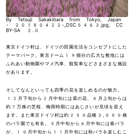
By Tetsuji Sakakibara from Tokyo, Japan
- 20180422-_DSC5463.jpg, CC
BY-SA 2.0
東京ドイツ村は、ドイツの田園生活をコンセプトにした
テーマパーク。東京ドーム19個分の広大な敷地には
ふれあい動物園やマメ汽車、観覧車などさまざまな施設
があります。
そしてなんといっても四季の花を楽しめるのが魅力。
12月下旬から2月中旬には菜の花、4月上旬からは
約7万株の芝桜、梅雨時期にはあじさいが見頃を迎え
ます。また東京ドイツ村は約250品種3,000株
のバラ園でも有名。5月中旬から6月中旬には春バラ
が、10月中旬から11月中旬には秋バラを楽しむこ