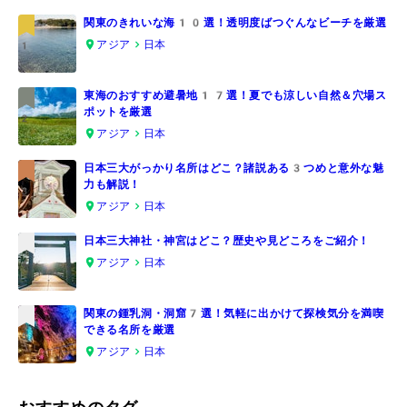
関東のきれいな海10選！透明度ばつぐんなビーチを厳選
アジア
日本
1
東海のおすすめ避暑地17選！夏でも涼しい自然＆穴場ス
ポットを厳選
2
アジア
日本
日本三大がっかり名所はどこ？諸説ある3つめと意外な魅
力も解説！
3
アジア
日本
日本三大神社・神宮はどこ？歴史や見どころをご紹介！
アジア
日本
4
関東の鍾乳洞・洞窟7選！気軽に出かけて探検気分を満喫
できる名所を厳選
5
アジア
日本