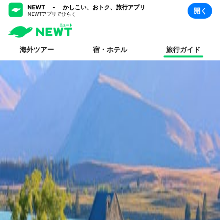
NEWT - かしこい、おトク、旅行アプリ
開く
NEWTアプリでひらく
海外ツアー
宿・ホテル
旅行ガイド