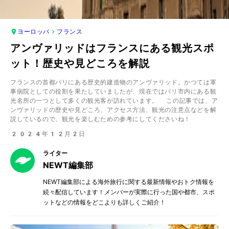
ヨーロッパ
フランス
アンヴァリッドはフランスにある観光スポ
ット！歴史や見どころを解説
フランスの首都パリにある歴史的建造物のアンヴァリッド。かつては軍
事病院としての役割を果たしていましたが、現在ではパリ市内にある観
光名所の一つとして多くの観光客が訪れています。 この記事では、ア
ンヴァリッドの歴史や見どころ、アクセス方法、観光の注意点などを解
説しているので、観光を楽しむための参考にしてくださいね！
2024年12月2日
ライター
NEWT編集部
NEWT編集部による海外旅行に関する最新情報やおトク情報を
続々配信しています！メンバーが実際に行った国や都市、スポ
ットなどの情報をどこよりも詳しくご紹介！