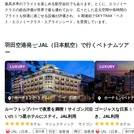
最高水準のフライトを楽しめる航空会社でもあります。とくに、エコノミー
クラスの総合評価が世界で最も優れており、広々とした足元空間や長時間の
フライトも快適に過ごせる設備が評価され、6期連続でSKYTRAX「ベス
ト・エコノミークラス・エアラインシート」を受賞しています。
羽田空港発🛫JAL（日本航空）で行くベトナムツア
ー
LUXURY
LUXURY
ホーチミン(ベトナム)
/
4〜6日間
ホーチミン(ベトナ
ルーフトップバーで夜景を満喫！サイゴン川沿
ゴージャスな日系5
いの5つ星ホテルにステイ。JAL利用
き、JAL利用
ホテル マジェスティック サイゴン
ホテル
JAL（日本航空）
深夜発
深夜発
JAL（日本航空）
直行便
直行便
行き
帰り