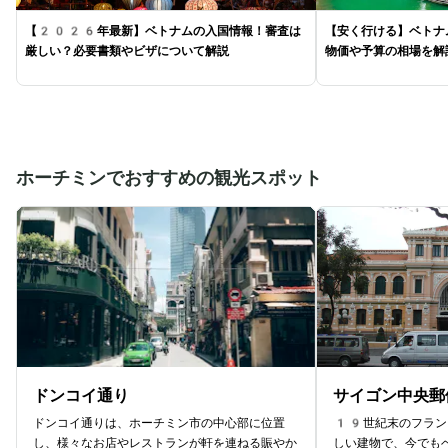
【2026年最新】ベトナムの入国情報！審査は
【安く行ける】ベトナ
厳しい？必要書類やビザについて解説
物価や予算の相場を解
ホーチミンでおすすめの観光スポット
ドンコイ通り
サイゴン中央郵
ドンコイ通りは、ホーチミン市の中心部に位置
19世紀末のフラン
し、様々なお店やレストランが軒を連ねる賑やか
しい建物で、今でも