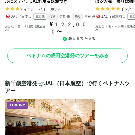
ルにステイ。JAL利用＆送迎つき
は夕方発、帰りは機内
ティエン ハイ ホテル
インタ
JAL（日本航空）
夕刻発
早朝発
JAL（日本航空）
直行便
直
行き
帰り
¥122,00
おとな1名・4日間（燃油込
おとな1名・4日間（燃油
み）
み）
0〜
最大5%
たまる
ベトナムの成田空港発のツアーをみる
新千歳空港発🛫JAL（日本航空）で行くベトナムツ
アー
LUXURY