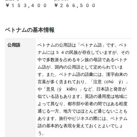
￥153,400
￥266,500
ベトナムの基本情報
公用語
ベトナムの公用語は「ベトナム語」です。ベト
ナムには54の民族が存在していますが、その
中で多数派を占めるキン族の母語であるベトナ
ム語が、国内の公用語として定められていま
す。また、ベトナム語の語彙には、漢字由来の
言葉が多く含まれており、「注意（chú ý）」
や「意見（ý kiến）」など、日本語と発音が
似ている語もあります。英語の通用度は地域に
よって異なり、都市部や若者の間ではある程度
通じる一方、地方ではほとんど通じないことも
あります。旅行やビジネスの際には、ベトナム
語の基本的な表現を覚えておくとよいでしょ
う。