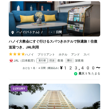
ハノイ(ベトナム)
/
4-8日間
ハノイ大教会にすぐ行けるスパつきホテルで快適旅！往復
送迎つき、JAL利用
ハノイ ブリリアント ホテル アンド スパ
JAL（日本航空）
夜発
深夜発
直行便
行き
帰り
¥123,400〜
おとな1名・4日間（燃油込み）
最大5%
たまる
LUXURY