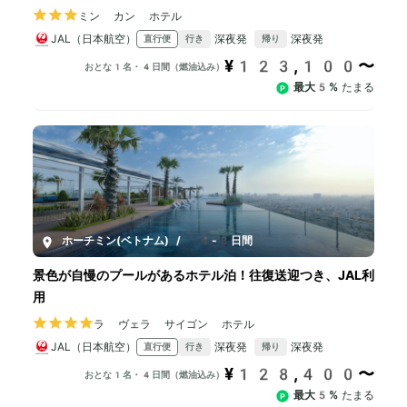
ミン カン ホテル
JAL（日本航空）
深夜発
深夜発
直行便
行き
帰り
¥123,100〜
おとな1名・4日間（燃油込み）
最大5%
たまる
ホーチミン(ベトナム)
/
4-8日間
景色が自慢のプールがあるホテル泊！往復送迎つき、JAL利
用
ラ ヴェラ サイゴン ホテル
JAL（日本航空）
深夜発
深夜発
直行便
行き
帰り
¥128,400〜
おとな1名・4日間（燃油込み）
最大5%
たまる