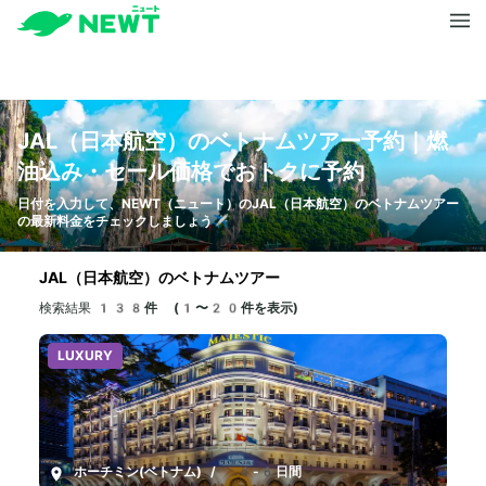
JAL（日本航空）のベトナムツアー予約｜燃
油込み・セール価格でおトクに予約
日付を入力して、NEWT（ニュート）のJAL（日本航空）のベトナムツアー
の最新料金をチェックしましょう✈️
JAL（日本航空）のベトナムツアー
検索結果
138件 (1〜20件を表示)
LUXURY
ホーチミン(ベトナム)
/
4-6日間