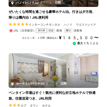
ハノイ(ベトナム)
/
4-8日間
ぜいたくな時間を過ごせる豪華ホテル泊。行きは夕方発、
帰りは機内泊！JAL便利用
インターコンチネンタル ハノイ ウエストレイク
JAL（日本航空）
夜発
深夜発
直行便
行き
帰り
¥145,500〜
おとな1名・4日間（燃油込み）
最大5%
たまる
ホーチミン(ベトナム)
/
4-8日間
ベンタイン市場はすぐ！観光に便利な好立地ホテルで快適
旅。往復送迎つき、JAL利用
カプ タウン ホテル