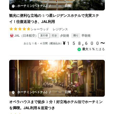
ホーチミン(ベトナム)
/
4-8日間
観光に便利な立地の5つ星レジデンスホテルで充実ステ
イ！往復送迎つき、JAL利用
シャーウッド レジデンス
JAL（日本航空）
夕刻発
早朝発
直行便
行き
帰り
¥158,600〜
おとな1名・4日間（燃油込み）
最大5%
たまる
ホーチミン(ベトナム)
/
4-8日間
オペラハウスまで徒歩3分！好立地ホテル泊でホーチミン
を満喫。JAL利用＆送迎つき