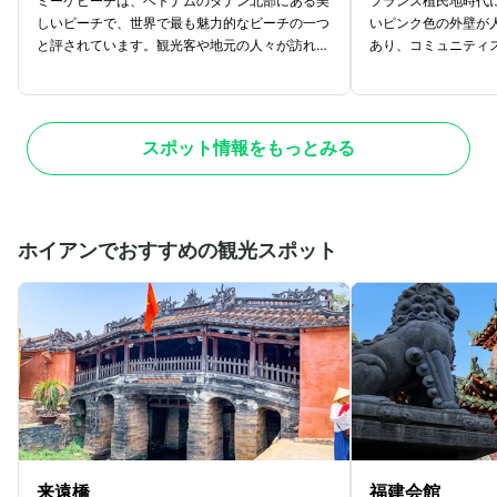
ミーケビーチは、ベトナムのダナン北部にある美
フランス植民地時代
しいビーチで、世界で最も魅力的なビーチの一つ
いピンク色の外壁が
と評されています。観光客や地元の人々が訪れ、
あり、コミュニティ
マリンスポーツや散策などさまざまな楽しみ方が
はネオゴシック様式
あります。ビーチ沿いには遊歩道があり、エメラ
所の一つです。教会
ルドグリーンの海を眺めながら散歩やサイクリン
の像があり、ダナン
グが楽しめます。夜はロマンチックな雰囲気でラ
ンボルである雄鶏が
スポット情報をもっとみる
イトアップされ、デートスポットとしても人気で
にはミサに参列する
す。また、朝焼けも幻想的で一見の価値がありま
の周辺にはルルドの
す。
す。
ホイアンでおすすめの観光スポット
来遠橋
福建会館