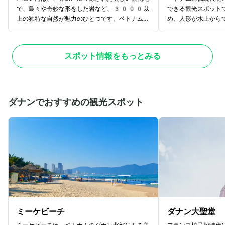
で、島々や奇妙な形をした岩など、3000以
できる観光スポット
上の独特な自然が魅力のひとつです。ベトナム北
め、人形が水上から
部の首都ハノイから約4時間の距離にあり、ク
す。公演には、ベト
ルーズ旅行やカヤック体験など、多彩な観光が楽
登場し、舞台上で様
しめます。約2億5000万年前の海底の生
やライトの演出も見
スポット情報をもっとみる
物の遺体からなる石灰岩が、海水や風雨などの自
がれた伝統芸能を見
然の力で創られた独特な岩々は、まるで水墨画の
ムの文化を感じたい
ような美しさです。また、2019年からは、
トです。
環境保護の観点からプラスチック類の持ち込みが
禁止されているため、マナーを守り、見学に適し
ダナンでおすすめの観光スポット
たスリップ防止の履物を履くように注意が必要で
す。ハロン湾の神秘的で美しい自然をぜひ体感し
てください。
ミーケビーチ
ダナン大聖堂