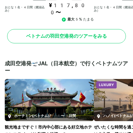
¥117,80
おとな1名・4日間（燃油込
おとな1名・4日間（燃油
み）
み）
0〜
最大5%
たまる
ベトナムの羽田空港発のツアーをみる
成田空港発🛫JAL（日本航空）で行くベトナムツア
ー
LUXURY
ホーチミン(ベトナム)
/
4〜8日間
ハノイ(ベトナム)
/
観光地まですぐ！市内中心部にある好立地ホテ
ぜいたくな時間を過