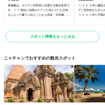
来遠橋は、ホイアン旧市街に位置する観光名所で
1960年に建設さ
す。17世紀に当時ホイアンに住んでいた日本
アン旧市街からすぐ
人によって建てられたことから別名「日本橋」と
1960年に中国の
も呼ばれています。木造のアーチ型が特徴的で日
住んだ中国人によっ
本、中国、ベトナムの建築様式で作られていま
会場や寺院として、
す。ベトナム紙幣のデザインにも採用せれてお
す。中国の伝統的な
り、ホイアンを訪れたら外せない観光スポットで
航海の女神である「
スポット情報をもっとみる
す。自然光の下で建築様式や細部のデザインを観
す。中国らしい渦巻
察したい方は昼間に訪れるのおすすめ。綺麗な写
園、細部までこだわ
真を撮れることでも有名です。日が暮れてからの
ろたっぷりでノスタ
時間帯は様々な色にライトアップされた橋を見る
スポットです。「来
ことができ、幻想的な雰囲気。昼間とは違ったロ
置しているので、合
ニャチャンでおすすめの観光スポット
マンチックな体験を楽しめるでしょう
です。