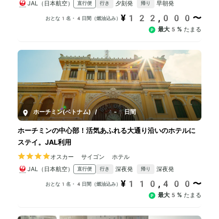
JAL（日本航空）
夕刻発
早朝発
直行便
行き
帰り
¥122,000〜
おとな1名・4日間（燃油込み）
最大5%
たまる
ホーチミン(ベトナム)
/
4-8日間
ホーチミンの中心部！活気あふれる大通り沿いのホテルに
ステイ。JAL利用
オスカー サイゴン ホテル
JAL（日本航空）
深夜発
深夜発
直行便
行き
帰り
¥110,400〜
おとな1名・4日間（燃油込み）
最大5%
たまる