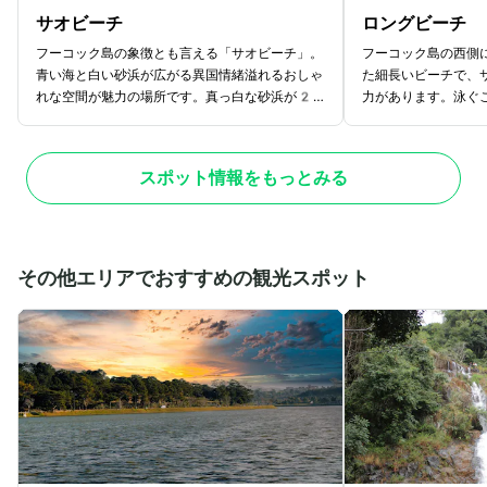
サオビーチ
ロングビーチ
フーコック島の象徴とも言える「サオビーチ」。
フーコック島の西側
青い海と白い砂浜が広がる異国情緒溢れるおしゃ
た細長いビーチで、
れな空間が魅力の場所です。真っ白な砂浜が2k
力があります。泳ぐ
mにわたって続き、奥に広がるエメラルドグリー
ータースポーツが楽
ンの海と空がまさに絶景です。美しい景色は写真
た、近くには自然保
撮影にも最適で「SNS映えする！」と多くの観光
動物と触れ合うこと
スポット情報をもっとみる
客が訪れる有名スポットです。ビーチ沿いにはさ
安心して訪れること
まざまな売店やレストランが建ち並び、朝から夕
す。のんびりくつろ
方までのんびりと過ごせます。近年ではマリンス
チとして親しまれて
ポーツも盛んで、パラセイリングやバナナボー
われています。ビー
ト、ジェットスキーなど、海の楽しみ方がさらに
ンジ、スパまであり
その他エリアでおすすめの観光スポット
充実しています。ビーチでのんびり過ごすのもよ
らマッサージやドリ
し、アクティビティを楽しむもよしの、多彩な過
ごし方ができる場所です。