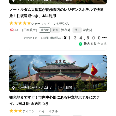
ノートルダム大聖堂が徒歩圏内のレジデンスホテルで快適
旅！往復送迎つき、JAL利用
シャーウッド レジデンス
JAL（日本航空）
深夜発
深夜発
直行便
行き
帰り
¥134,800〜
おとな1名・4日間（燃油込み）
最大5%
たまる
ホーチミン(ベトナム)
/
4-8日間
観光地まですぐ！市内中心部にある好立地ホテルにステ
イ。JAL利用＆送迎つき
ティエン ハイ ホテル