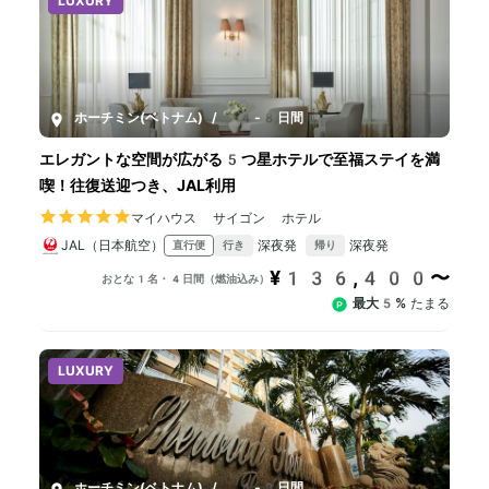
LUXURY
ホーチミン(ベトナム)
/
4-8日間
エレガントな空間が広がる5つ星ホテルで至福ステイを満
喫！往復送迎つき、JAL利用
マイハウス サイゴン ホテル
JAL（日本航空）
深夜発
深夜発
直行便
行き
帰り
¥136,400〜
おとな1名・4日間（燃油込み）
最大5%
たまる
LUXURY
ホーチミン(ベトナム)
/
4-8日間