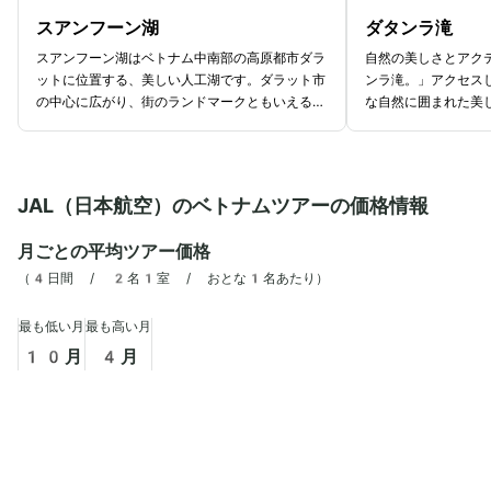
スアンフーン湖
ダタンラ滝
スアンフーン湖はベトナム中南部の高原都市ダラ
自然の美しさとアク
ットに位置する、美しい人工湖です。ダラット市
ンラ滝。」アクセス
の中心に広がり、街のランドマークともいえる存
な自然に囲まれた美
在で、年間を通じて穏やかな水面と豊かな自然が
で、多くの人が訪れ
魅力のスポットです。湖の名前「スアンフーン」
滝は、約20mの高
は、ベトナム語で「春の香り」を意味します。そ
水が特徴で、心地よ
の名の通り、春のように爽やかな風景が広がるの
囲には熱帯の緑豊か
JAL（日本航空）のベトナムツアーの価格情報
が特徴です。湖の周囲には、緑豊かな公園や美し
りと滝の音が響く中
い花々が咲き誇り、四季折々の風景を楽しめるの
るでしょう。美しさ
月ごとの平均ツアー価格
も魅力の一つです。特に朝早くや夕暮れ時には、
ティビティを楽しめ
湖面に映る光が幻想的な風景です。また、スアン
に人気なのは滝の下
（
4日間 / 2名1室 / おとな1名あたり
）
フーン湖ではのんびりとしたボート遊びも人気で
ーコースターです。
す。スワンボートに乗って湖をゆっくりと巡りな
スリル満点のライド
最も低い月
最も高い月
がら、ダラットの澄んだ空気と自然を満喫してみ
人まで楽しめる、ス
10
月
4
月
てはいかがでしょう。
人に最適です。