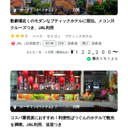
ホーチミン(ベトナム)
/
5-7日間
歌劇場近くのモダンなブティックホテルに宿泊。メコン川
クルーズつき、JAL利用
ラ ペース サイゴン ブティックホテル
JAL（日本航空）
深夜発
深夜発
直行便
行き
帰り
¥122,200〜
おとな1名・6日間（燃油込み）
最大5%
たまる
ホーチミン(ベトナム)
/
4-8日間
コスパ重視派におすすめ！利便性ばつぐんのホテルで観光
を満喫。JAL利用、送迎つき