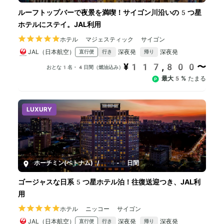
ルーフトップバーで夜景を満喫！サイゴン川沿いの5つ星
ホテルにステイ。JAL利用
ホテル マジェスティック サイゴン
JAL（日本航空）
深夜発
深夜発
直行便
行き
帰り
¥117,800〜
おとな1名・4日間（燃油込み）
最大5%
たまる
LUXURY
ホーチミン(ベトナム)
/
4-8日間
ゴージャスな日系5つ星ホテル泊！往復送迎つき、JAL利
用
ホテル ニッコー サイゴン
JAL（日本航空）
深夜発
深夜発
直行便
行き
帰り