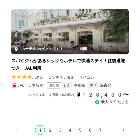
ホーチミン(ベトナム)
/
4-8日間
スパやジムがあるシックなホテルで快適ステイ！往復送迎
つき、JAL利用
ホテル コンチネンタル サイゴン
JAL（日本航空）
深夜発
深夜発
直行便
行き
帰り
¥128,400〜
おとな1名・4日間（燃油込み）
最大5%
たまる
1
2
3
4
5
6
7