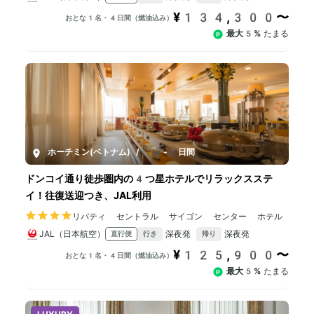
¥134,300〜
おとな1名・4日間（燃油込み）
最大5%
たまる
ホーチミン(ベトナム)
/
4-8日間
ドンコイ通り徒歩圏内の4つ星ホテルでリラックスステ
イ！往復送迎つき、JAL利用
リバティ セントラル サイゴン センター ホテル
JAL（日本航空）
深夜発
深夜発
直行便
行き
帰り
¥125,900〜
おとな1名・4日間（燃油込み）
最大5%
たまる