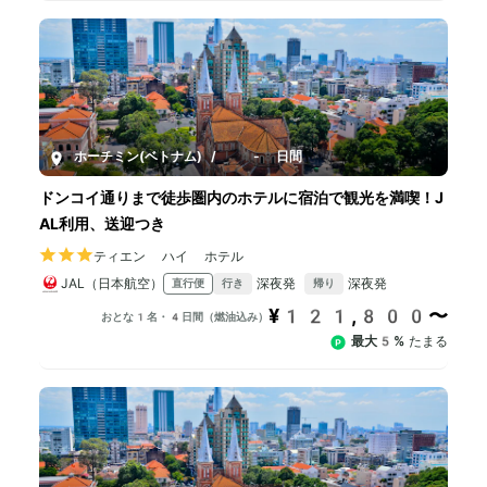
ホーチミン(ベトナム)
/
4-8日間
ドンコイ通りまで徒歩圏内のホテルに宿泊で観光を満喫！J
AL利用、送迎つき
ティエン ハイ ホテル
JAL（日本航空）
深夜発
深夜発
直行便
行き
帰り
¥121,800〜
おとな1名・4日間（燃油込み）
最大5%
たまる