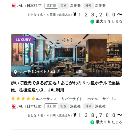
JAL（日本航空）
深夜発
深夜発
直行便
行き
帰り
¥123,200〜
おとな1名・4日間（燃油込み）
最大5%
たまる
LUXURY
ホーチミン(ベトナム)
/
4-8日間
歩いて観光できる好立地！あこがれの5つ星ホテルで至福
旅。往復送迎つき、JAL利用
ルネッサンス リバーサイド ホテル サイゴン
JAL（日本航空）
深夜発
深夜発
直行便
行き
帰り
¥138,700〜
おとな1名・4日間（燃油込み）
最大5%
たまる