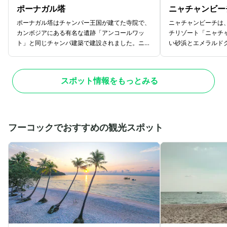
ポーナガル塔
ニャチャンビー
ポーナガル塔はチャンパー王国が建てた寺院で、
ニャチャンビーチは
カンボジアにある有名な遺跡「アンコールワッ
チリゾート「ニャチ
ト」と同じチャンパ建築で建設されました。ニャ
い砂浜とエメラルド
チャン市街地の北部にあり、アクセスもしやすい
徴的で、バナナボー
ことから連日多くの観光客が訪れる人気観光スポ
ットスキーなどのマ
ットです。現在は5つの祠堂が残っており「ポ
ます。ベトナム国内
スポット情報をもっとみる
ーナガル神の彫像」も安置されています。ベトナ
見せ、多くの人が海
ム人の拠り所であるポーナガル塔では、地元の人
チにはヤシの木やデ
がお供物を持って参拝姿も見かけるでしょう。繊
リゾート感たっぷり
細な建築様式と伝統を体感できることから観光ス
しめるでしょう。ニ
ポットとしても有名になり、チャム族による舞踊
を眺められるスポッ
フーコックでおすすめの観光スポット
や陶器の販売など、観光客が楽しめるようなアク
ンセットの時間帯は
ティビティも充実。丘の上から眺めるニャチャン
ビーチ沿いには景色
の街並みも必見です。ニャチャンに来たら外せな
レストランやカフェ
い定番の観光スポットといえるでしょう。
いたい方は必見のビ