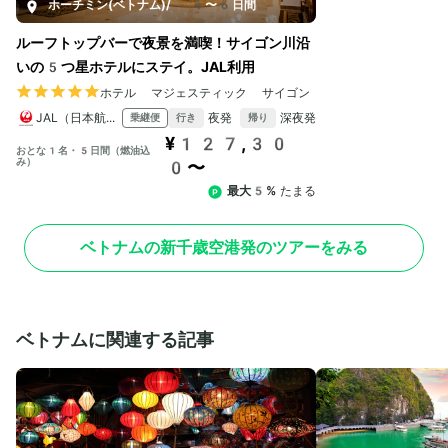
ホーチミン(ベトナム)
/
4〜6日間
ルーフトップバーで夜景を満喫！サイゴン川沿
いの5つ星ホテルにステイ。JAL利用
ホテル マジェスティック サイゴン
JAL（日本航空）
夜発
深夜発
乗継便
行き
帰り
¥127,30
おとな1名・5日間（燃油込
み）
0〜
最大5%
たまる
ベトナムの新千歳空港発のツアーをみる
ベトナムに関連する記事