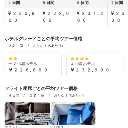
4日間
5日間
6日間
7日間
￥230,8
￥232,0
￥231,2
￥23
00
00
00
00
ホテルグレードごとの平均ツアー価格
（2名1室 / おとな1名あたり）
〜2つ星ホテル
4つ星ホテル
￥226,800
￥232,900
フライト座席ごとの平均ツアー価格
（
4日間 / 2名1室 / おとな1名あたり
）
エコノミー
ビジネス