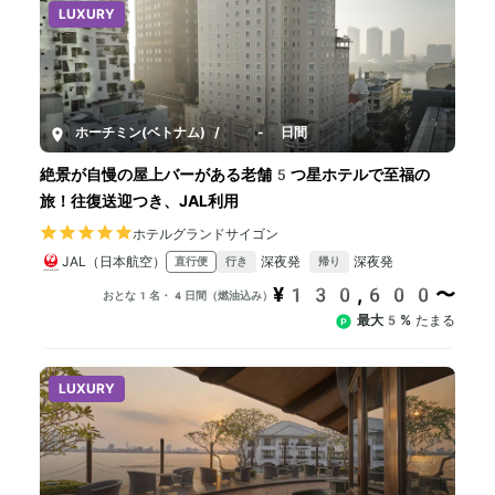
LUXURY
ホーチミン(ベトナム)
/
4-8日間
絶景が自慢の屋上バーがある老舗5つ星ホテルで至福の
旅！往復送迎つき、JAL利用
ホテルグランドサイゴン
JAL（日本航空）
深夜発
深夜発
直行便
行き
帰り
¥130,600〜
おとな1名・4日間（燃油込み）
最大5%
たまる
LUXURY