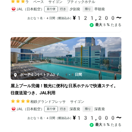
ラ ペース サイゴン ブティックホテル
JAL（日本航空）
夕刻発
早朝発
直行便
行き
帰り
¥121,200〜
おとな1名・4日間（燃油込み）
最大5%
たまる
ホーチミン(ベトナム)
/
4-8日間
屋上プール完備！観光に便利な日系ホテルで快適ステイ。
往復送迎つき、JAL利用
相鉄グランドフレッサ サイゴン
JAL（日本航空）
深夜発
深夜発
直行便
行き
帰り
¥131,000〜
おとな1名・4日間（燃油込み）
最大5%
たまる