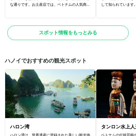
な通りです。お土産店では、ベトナムの人気商品
して知られています
であるコーヒーやお土産にぴったりな雑貨を手に
しており、フランス
入れることができます。また、飲食店も多く、伝
れるコロニアル建築
統的なベトナム料理をはじめ、国際色豊かな料理
しての機能も残しつ
も楽しめます。ドンコイ通りには、日本人にも人
カフェなどが併設さ
スポット情報をもっとみる
気の高い日系スーパーや、日本語での案内がある
気のスポットです。
ホテルもあります。初めての方でも安心して歩け
どを購入して、この
るように、親切な店員さんや地図を提供している
きます。
お店もあります。ホーチミン市に来たら、ぜひド
ンコイ通りに足を運んでみてください。
ハノイでおすすめの観光スポット
ハロン湾
タンロン水上人
ハロン湾は、世界遺産に登録された美しい観光地
ベトナムの伝統芸能