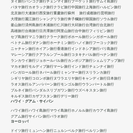
タイ旅行
バンコク旅行
チェンマイ旅行
プーケット旅行
サムイ島旅行
パタヤ旅行
カオラック旅行
クラビ旅行
中国旅行
上海旅行
ハルビン旅行
北京旅行
大連旅行
西安旅行
重慶旅行
蘇州 旅行
成都旅行
昆明旅行
大理旅行
麗江旅行
シャングリラ旅行
奔子欄旅行
韓国旅行
ソウル旅行
釜山旅行
済州島旅行
木浦旅行
仁川旅行
大邱旅行
台湾旅行
台北旅行
高雄旅行
台南旅行
日月潭旅行
阿里山旅行
台中旅行
フィリピン旅行
セブ島旅行
マニラ旅行
クラーク旅行
ボホール旅行
シンガポール旅行
ベトナム旅行
ダナン旅行
ホーチミン旅行
ハノイ旅行
フーコック旅行
ニャチャン旅行
ホイアン旅行
香港旅行
インドネシア旅行
バリ島旅行
マレーシア旅行
クアラルンプール旅行
コタキナバル旅行
ぺナン旅行
ランカウイ旅行
ジョホールバル旅行
カンボジア旅行
シェムリアップ旅行
マカオ旅行
モルディブ旅行
マーレ旅行
インド旅行
チェンナイ旅行
バンガロール旅行
ネパール旅行
ミャンマー旅行
スリランカ旅行
シギリヤ旅行
コロンボ旅行
ヌワラエリヤ旅行
キャンディ旅行
日本旅行
ラオス旅行
ルアンパバーン旅行
モンゴル旅行
ウランバートル旅行
ブルネイ旅行
バンダルスリブガワン旅行
ウズベキスタン旅行
キルギス旅行
カザフスタン旅行
デリー旅行
ハワイ・グアム・サイパン
ハワイ旅行
ハワイ島旅行
マウイ島旅行
ホノルル旅行
カウアイ島旅行
グアム旅行
サイパン旅行
パラオ旅行
ヨーロッパ
ドイツ旅行
ミュンヘン旅行
ニュルンベルク旅行
ベルリン旅行