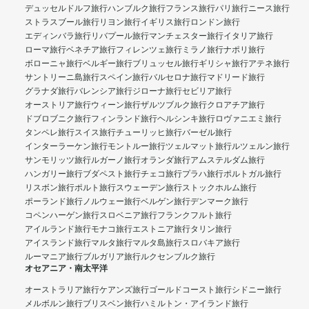
デュッセルドルフ旅行
ハンブルク旅行
フランス旅行
パリ旅行
ニース旅行
ストラスブール旅行
リヨン旅行
イギリス旅行
ロンドン旅行
エディンバラ旅行
リバプール旅行
マンチェスター旅行
イタリア旅行
ローマ旅行
ベネチア旅行
フィレンツェ旅行
ミラノ旅行
ナポリ旅行
ボローニャ旅行
ベルギー旅行
ブリュッセル旅行
ギリシャ旅行
アテネ旅行
サントリーニ島旅行
スペイン旅行
バルセロナ旅行
マドリード旅行
グラナダ旅行
バレンシア旅行
ジローナ旅行
セビリア旅行
オーストリア旅行
ウィーン旅行
ザルツブルク旅行
クロアチア旅行
ドブロブニク旅行
フィンランド旅行
ヘルシンキ旅行
ロヴァニエミ旅行
タンペレ旅行
スイス旅行
チューリッヒ旅行
バーゼル旅行
インターラーケン旅行
モントルー旅行
ツェルマット旅行
ルツェルン旅行
サンモリッツ旅行
ルガーノ旅行
オランダ旅行
アムステルダム旅行
ハンガリー旅行
ブダペスト旅行
チェコ旅行
プラハ旅行
ポルトガル旅行
リスボン旅行
ポルト旅行
スウェーデン旅行
ストックホルム旅行
ポーランド旅行
ノルウェー旅行
ベルゲン旅行
デンマーク旅行
コペンハーゲン旅行
スロベニア旅行
フランクフルト旅行
アイルランド旅行
モナコ旅行
エストニア旅行
タリン旅行
アイスランド旅行
マルタ旅行
マルタ島旅行
スロバキア旅行
ルーマニア旅行
ブルガリア旅行
ルクセンブルク旅行
オセアニア・南太平洋
オーストラリア旅行
ケアンズ旅行
ゴールドコースト旅行
シドニー旅行
メルボルン旅行
ブリスベン旅行
ハミルトン・アイランド旅行