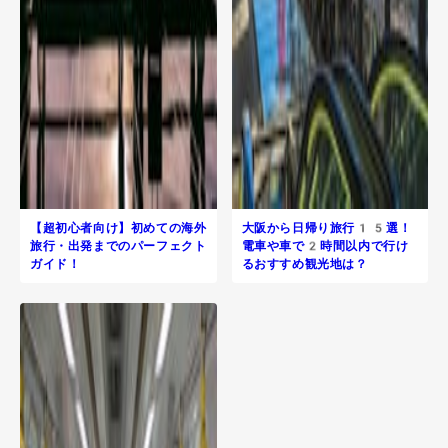
【超初心者向け】初めての海外
大阪から日帰り旅行​15選！
旅行・出発までのパーフェクト
電車や車で2時間以内で行け
ガイド！
るおすすめ観光地は？
R