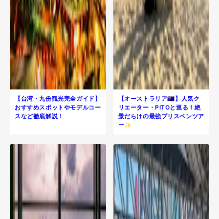
【台湾・九份観光完全ガイド】
【オーストラリア🇦🇺】人気ク
おすすめスポットやモデルコー
リエーター・PITOと巡る！絶
スなど徹底解説！
景だらけの最強ブリスベンツア
ー✨