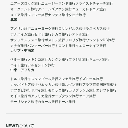
エアーズロック旅行
ニュージーランド旅行
クライストチャーチ旅行
オークランド旅行
クイーンズタウン旅行
ニューカレドニア旅行
ヌメア旅行
フィジー旅行
ナンディ旅行
タヒチ旅行
北米
アメリカ旅行
ニューヨーク旅行
ロサンゼルス旅行
ラスベガス旅行
アナハイム旅行
セドナ旅行
シカゴ旅行
シアトル旅行
サンフランシスコ旅行
ボストン旅行
フロリダ旅行
ワシントンDC旅行
カナダ旅行
バンクーバー旅行
トロント旅行
イエローナイフ旅行
カリブ・中南米
ペルー旅行
メキシコ旅行
カンクン旅行
ブラジル旅行
キューバ旅行
ハイチ旅行
アルゼンチン旅行
中東・アフリカ
トルコ旅行
イスタンブール旅行
アンカラ旅行
イズミール旅行
カッパドキア旅行
パムッカレ旅行
ヨルダン旅行
アラブ首長国連邦旅行
アブダビ旅行
ドバイ旅行
モロッコ旅行
カサブランカ旅行
エジプト旅行
カイロ旅行
南アフリカ旅行
ケープタウン旅行
ケニア旅行
モーリシャス旅行
カタール旅行
ドーハ旅行
NEWTについて