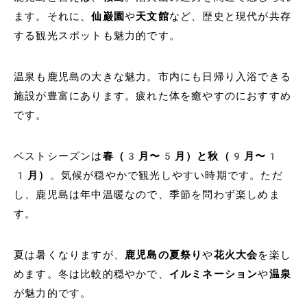
ます。それに、
仙巌園
や
天文館
など、歴史と現代が共存
する観光スポットも魅力的です。
温泉も鹿児島の大きな魅力。市内にも日帰り入浴できる
施設が豊富にあります。疲れた体を癒やすのにおすすめ
です。
ベストシーズンは
春（3月〜5月）と秋（9月〜1
1月）
。気候が穏やかで観光しやすい時期です。ただ
し、鹿児島は年中温暖なので、季節を問わず楽しめま
す。
夏は暑くなりますが、
鹿児島の夏祭り
や
花火大会
を楽し
めます。冬は比較的穏やかで、
イルミネーション
や
温泉
が魅力的です。