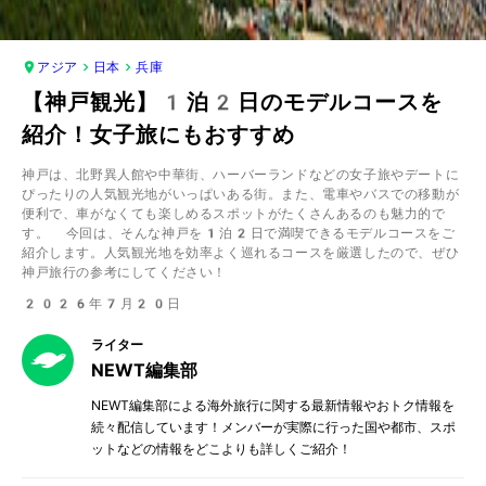
アジア
日本
兵庫
【神戸観光】1泊2日のモデルコースを
紹介！女子旅にもおすすめ
神戸は、北野異人館や中華街、ハーバーランドなどの女子旅やデートに
ぴったりの人気観光地がいっぱいある街。また、電車やバスでの移動が
便利で、車がなくても楽しめるスポットがたくさんあるのも魅力的で
す。 今回は、そんな神戸を1泊2日で満喫できるモデルコースをご
紹介します。人気観光地を効率よく巡れるコースを厳選したので、ぜひ
神戸旅行の参考にしてください！
2026年7月20日
ライター
NEWT編集部
NEWT編集部による海外旅行に関する最新情報やおトク情報を
続々配信しています！メンバーが実際に行った国や都市、スポ
ットなどの情報をどこよりも詳しくご紹介！