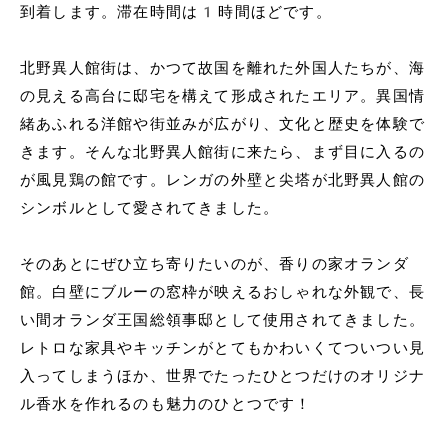
到着します。滞在時間は1時間ほどです。
北野異人館街は、かつて故国を離れた外国人たちが、海
の見える高台に邸宅を構えて形成されたエリア。異国情
緒あふれる洋館や街並みが広がり、文化と歴史を体験で
きます。そんな北野異人館街に来たら、まず目に入るの
が風見鶏の館です。レンガの外壁と尖塔が北野異人館の
シンボルとして愛されてきました。
そのあとにぜひ立ち寄りたいのが、香りの家オランダ
館。白壁にブルーの窓枠が映えるおしゃれな外観で、長
い間オランダ王国総領事邸として使用されてきました。
レトロな家具やキッチンがとてもかわいくてついつい見
入ってしまうほか、世界でたったひとつだけのオリジナ
ル香水を作れるのも魅力のひとつです！