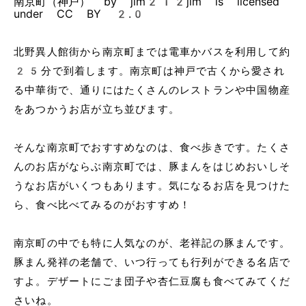
南京町（神戸） by jim212jim is licensed
under CC BY 2.0
北野異人館街から南京町までは電車かバスを利用して約
25分で到着します。南京町は神戸で古くから愛され
る中華街で、通りにはたくさんのレストランや中国物産
をあつかうお店が立ち並びます。
そんな南京町でおすすめなのは、食べ歩きです。たくさ
んのお店がならぶ南京町では、豚まんをはじめおいしそ
うなお店がいくつもあります。気になるお店を見つけた
ら、食べ比べてみるのがおすすめ！
南京町の中でも特に人気なのが、老祥記の豚まんです。
豚まん発祥の老舗で、いつ行っても行列ができる名店で
すよ。デザートにごま団子や杏仁豆腐も食べてみてくだ
さいね。