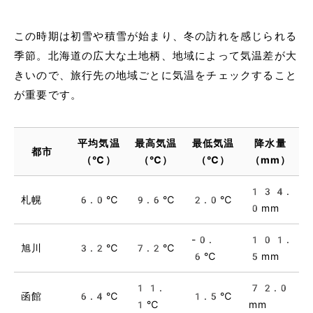
この時期は初雪や積雪が始まり、冬の訪れを感じられる
季節。北海道の広大な土地柄、地域によって気温差が大
きいので、旅行先の地域ごとに気温をチェックすること
が重要です。
平均気温
最高気温
最低気温
降水量
都市
（℃）
（℃）
（℃）
（mm）
134.
札幌
6.0℃
9.6℃
2.0℃
0mm
-0.
101.
旭川
3.2℃
7.2℃
6℃
5mm
11.
72.0
函館
6.4℃
1.5℃
1℃
mm