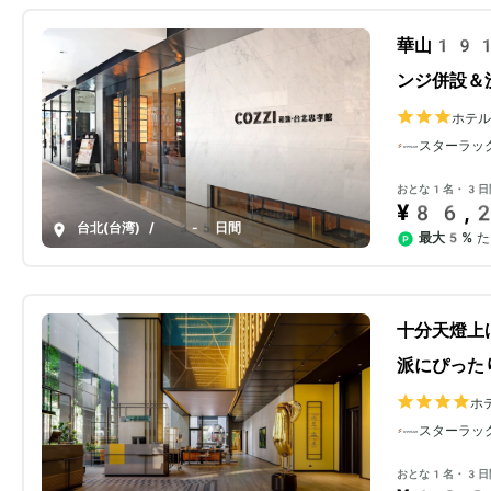
華山191
ンジ併設＆
ホテル
スターラッ
おとな1名・3日
¥86,
台北(台湾)
/
3-5日間
最大5%
た
十分天燈上
派にぴった
ホ
シ
スターラッ
おとな1名・3日