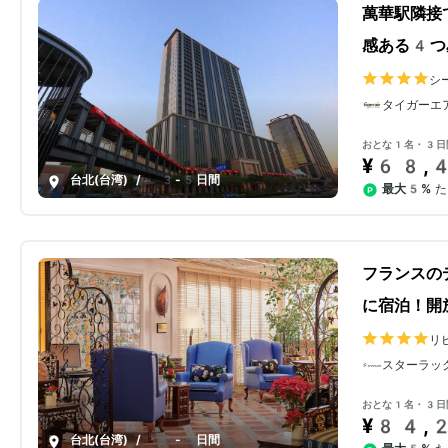
萬華駅隣接
感ある4つ
シ
タイガーエ
おとな1名・3日
¥68,
台北(台湾)
/
3-5日間
最大5%
た
フランスの
に宿泊！開
リ
スターラッ
おとな1名・3日
¥84,
台北(台湾)
/
3-5日間