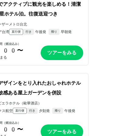
でアクティブに観光を楽しめる！清潔
星ホテル泊。往復送迎つき
ーザーメトロ台北
ア台湾
午後発
早朝発
直行便
行き
帰り
間（燃油込み）
400〜
ツアーをみる
まる
デザインをとり入れたおしゃれホテル
放感ある屋上ガーデンを併設
ビエラホテル（歐華酒店）
クス航空
夕刻発
午後発
直行便
行き
帰り
間（燃油込み）
200〜
ツアーをみる