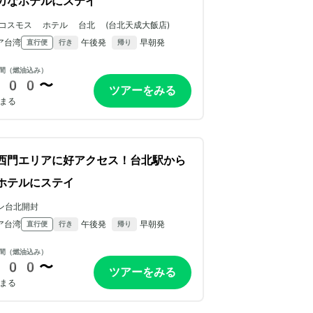
カなホテルにステイ
コスモス ホテル 台北 (台北天成大飯店)
ア台湾
午後発
早朝発
直行便
行き
帰り
間（燃油込み）
800〜
ツアーをみる
まる
西門エリアに好アクセス！台北駅から
ホテルにステイ
ン台北開封
ア台湾
午後発
早朝発
直行便
行き
帰り
間（燃油込み）
200〜
ツアーをみる
まる