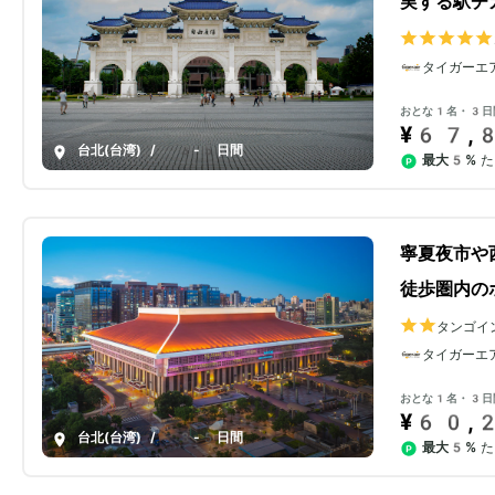
実する駅チ
タイガーエ
おとな1名・3日
¥67,
台北(台湾)
/
3-5日間
最大5%
た
寧夏夜市や
徒歩圏内の
タンゴイ
タイガーエ
おとな1名・3日
¥60,
台北(台湾)
/
3-5日間
最大5%
た