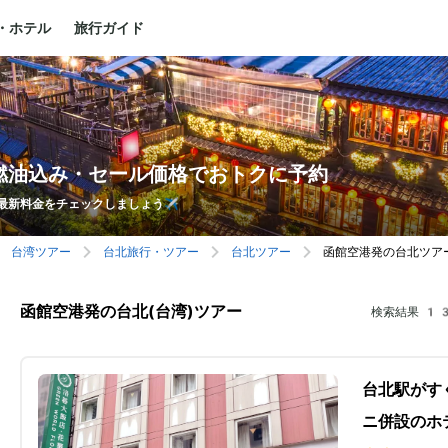
・ホテル
旅行ガイド
燃油込み・セール価格でおトクに予約
最新料金をチェックしましょう✈️
台湾ツアー
台北旅行・ツアー
台北ツアー
函館空港発の台北ツア
函館空港発の台北(台湾)ツアー
検索結果
13
台北駅がす
ニ併設のホ