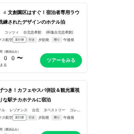
4文創園区はすぐ！宿泊者専用ラウ
洗練されたデザインのホテル泊
 コッツィ 台北忠孝館 (和逸台北忠孝館)
クス航空
夕刻発
午後発
直行便
行き
帰り
間（燃油込み）
200〜
ツアーをみる
まる
げつき！カフェやスパ併設＆観光重視
りな駅チカホテルに宿泊
テル レゾナンス 台北 タペストリー コレク
ョン by ヒルトン
クス航空
夕刻発
午後発
直行便
行き
帰り
間（燃油込み）