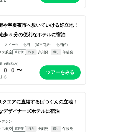
まる
街や寧夏夜市へ歩いていける好立地！
徒歩5分の便利なホテルに宿泊
 スイーツ 北門 (城市商旅- 北門館)
クス航空
夕刻発
午後発
直行便
行き
帰り
間（燃油込み）
800〜
ツアーをみる
まる
スクエアに直結するばつぐんの立地！
なデザイナーズホテルに宿泊
レデシン
クス航空
夕刻発
午後発
直行便
行き
帰り