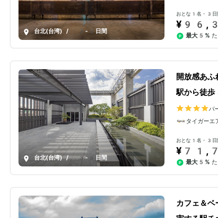
おとな1名・3日
¥96,
台北(台湾)
/
3-5日間
最大5%
た
開放感あふ
駅から徒歩
パ
タイガーエ
おとな1名・3日
¥71,
台北(台湾)
/
3-5日間
最大5%
た
カフェ＆ベ