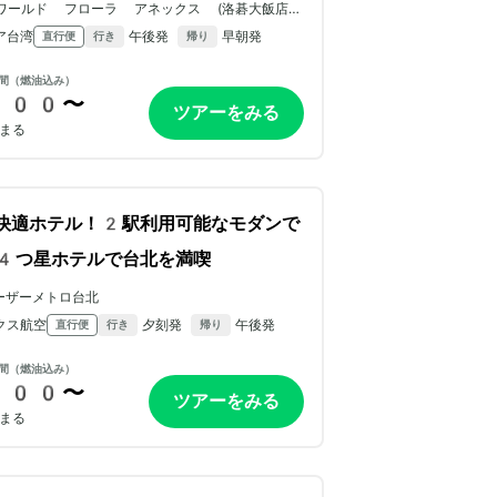
ワールド フローラ アネックス (洛碁大飯店花
ア台湾
午後発
早朝発
直行便
行き
帰り
間（燃油込み）
200〜
ツアーをみる
まる
快適ホテル！2駅利用可能なモダンで
4つ星ホテルで台北を満喫
ーザーメトロ台北
クス航空
夕刻発
午後発
直行便
行き
帰り
間（燃油込み）
200〜
ツアーをみる
まる