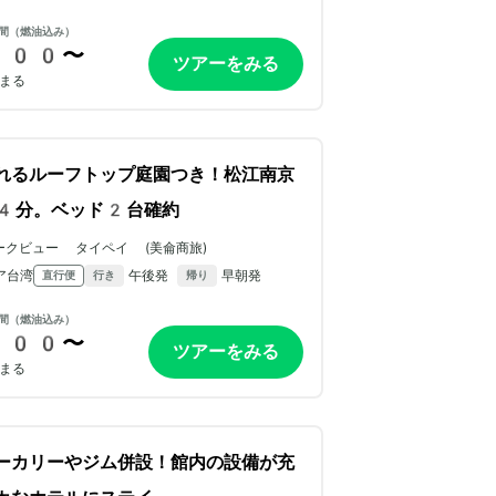
間（燃油込み）
300〜
ツアーをみる
まる
れるルーフトップ庭園つき！松江南京
4分。ベッド2台確約
ークビュー タイペイ (美侖商旅)
ア台湾
午後発
早朝発
直行便
行き
帰り
間（燃油込み）
700〜
ツアーをみる
まる
ーカリーやジム併設！館内の設備が充