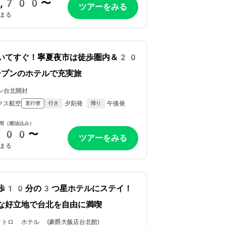
,700〜
ツアーをみる
まる
いてすぐ！寧夏夜市は徒歩圏内＆20
プンのホテルで充実旅
ン台北開封
クス航空
夕刻発
午後発
直行便
行き
帰り
間（燃油込み）
100〜
ツアーをみる
まる
歩10分の3つ星ホテルにステイ！
な好立地で台北を自由に満喫
トロ ホテル (豪爵大飯店台北館)