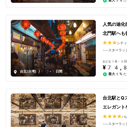
最大5%
た
人気の迪化
北門駅へも
シティ
スターラッ
おとな1名・3日
¥74,
台北(台湾)
/
3-5日間
最大5%
た
台北駅とQ
エレガント
パ
スターラッ