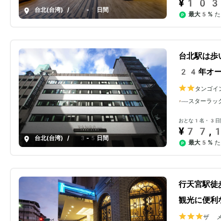
¥103
台北(台湾)
/
3-5日間
最大5%
た
台北駅は歩
24年オー
タンゴイ
スターラッ
おとな1名・3日
¥77,
台北(台湾)
/
3-5日間
最大5%
た
行天宮駅徒
観光に便利
ザ メ