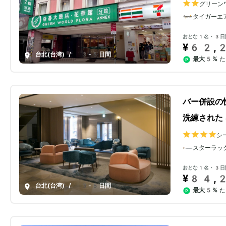
グリーン
華館分館)
タイガーエ
おとな1名・3日
¥62,
台北(台湾)
/
3-5日間
最大5%
た
バー併設の
洗練された
シ
スターラッ
おとな1名・3日
¥84,
台北(台湾)
/
3-5日間
最大5%
た