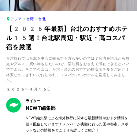
アジア
台湾
台北
【2026年最新】台北のおすすめホテ
ル15選！台北駅周辺・駅近・高コスパ
宿を厳選
台湾旅行では台北を中心に観光する方も多いのでは？台湾を訪れたら観
光やグルメ、買い物もしたいので、宿泊費をおさえて滞在できるといい
ですよね。そこで今回は、台湾・台北のおすすめ格安ホテルをご紹介！
格安なのにきれいでおしゃれ、コスパのいいホテルを厳選してみまし
た。
2026年4月16日
ライター
NEWT編集部
NEWT編集部による海外旅行に関する最新情報やおトク情報を
続々配信しています！メンバーが実際に行った国や都市、スポ
ットなどの情報をどこよりも詳しくご紹介！