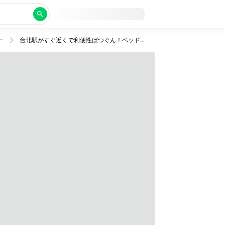
ー
台北駅がすぐ近くで利便性ばつぐん！ベッド2台確約の4つ星ホテルにステイ