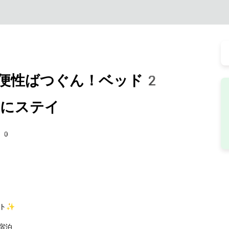
便性ばつぐん！ベッド2
にステイ
90
イト✨
宿泊