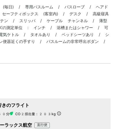
 (毎日) / 専用バスルーム / バスローブ / ヘアド
 セーフティボックス (客室内) / デスク / 高級寝具
カーテン / スリッパ / ケーブル チャンネル / 薄型
サイズの測定単位 : インチ / 浴槽またはシャワー / 可
電気ケトル / タオルあり / ベッドシーツあり / シ
レ便器近くの手すり / バスルームの非常呼出ボダン /
行きのフライト
40分
CO2排出量：
203kg
ーラックス航空
直行便