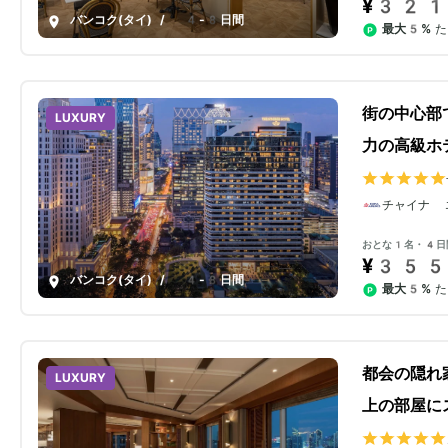
¥321
バンコク(タイ)
/
4-8日間
最大5%
た
街の中心部
LUXURY
力の高級ホ
チャイナ 
おとな1名・4日
¥355
バンコク(タイ)
/
4-8日間
最大5%
た
都会の隠れ
LUXURY
上の部屋に