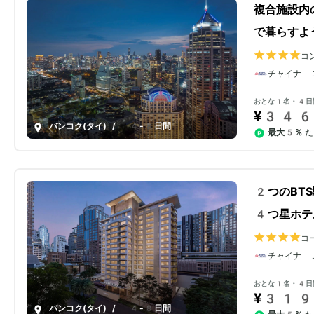
複合施設内
で暮らすよ
コ
チャイナ 
おとな1名・4日
¥346
バンコク(タイ)
/
4-8日間
最大5%
た
2つのBT
4つ星ホテ
コ
チャイナ 
おとな1名・4日
¥319
バンコク(タイ)
/
4-8日間