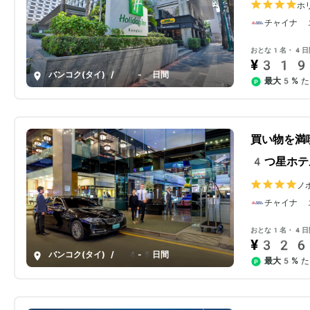
ホ
チャイナ 
おとな1名・4日
¥319
バンコク(タイ)
/
4-8日間
最大5%
た
買い物を満
4つ星ホテ
ノ
チャイナ 
おとな1名・4日
¥326
バンコク(タイ)
/
4-8日間
最大5%
た