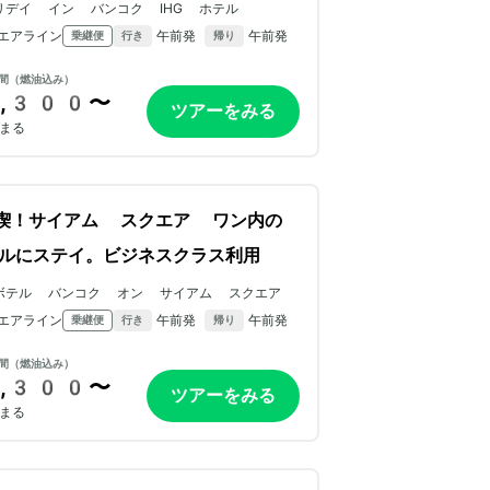
リデイ イン バンコク IHG ホテル
エアライン
午前発
午前発
乗継便
行き
帰り
間（燃油込み）
,300〜
ツアーをみる
まる
喫！サイアム スクエア ワン内の
ルにステイ。ビジネスクラス利用
ボテル バンコク オン サイアム スクエア
エアライン
午前発
午前発
乗継便
行き
帰り
間（燃油込み）
,300〜
ツアーをみる
まる