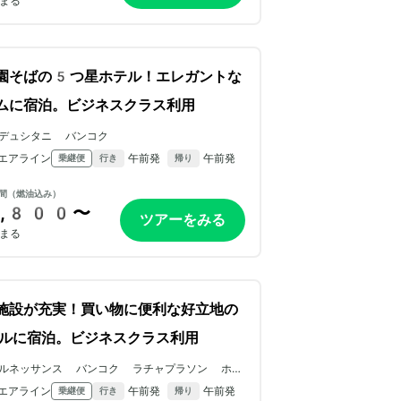
まる
園そばの5つ星ホテル！エレガントな
ムに宿泊。ビジネスクラス利用
デュシタニ バンコク
エアライン
午前発
午前発
乗継便
行き
帰り
間（燃油込み）
,800〜
ツアーをみる
まる
施設が充実！買い物に便利な好立地の
ルに宿泊。ビジネスクラス利用
ルネッサンス バンコク ラチャプラソン ホテ
ル
エアライン
午前発
午前発
乗継便
行き
帰り