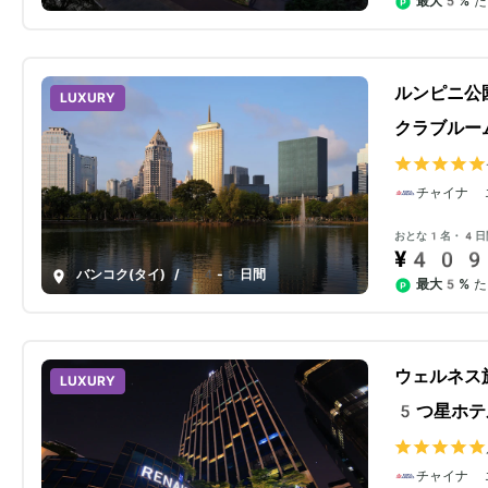
最大5%
た
ルンピニ公
LUXURY
クラブルー
チャイナ 
おとな1名・4日
¥409
バンコク(タイ)
/
4-8日間
最大5%
た
ウェルネス
LUXURY
5つ星ホテ
チャイナ 