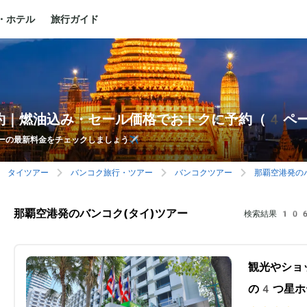
・ホテル
旅行ガイド
約｜燃油込み・セール価格でおトクに予約（4ペ
ーの最新料金をチェックしましょう✈️
タイツアー
バンコク旅行・ツアー
バンコクツアー
那覇空港発の
那覇空港発のバンコク(タイ)ツアー
検索結果
106
観光やショ
の4つ星ホ