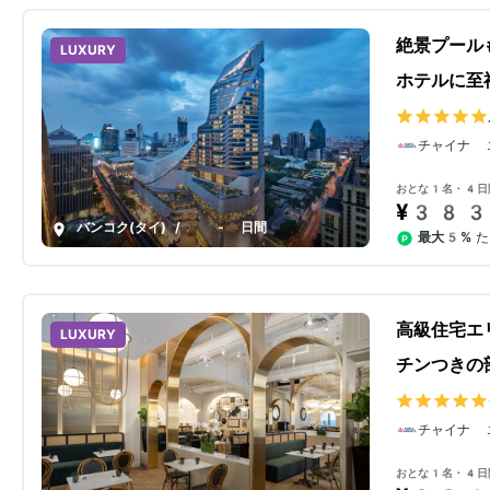
絶景プール
LUXURY
ホテルに至
チャイナ 
おとな1名・4日
¥383
バンコク(タイ)
/
4-8日間
最大5%
た
高級住宅エ
LUXURY
チンつきの
チャイナ 
おとな1名・4日