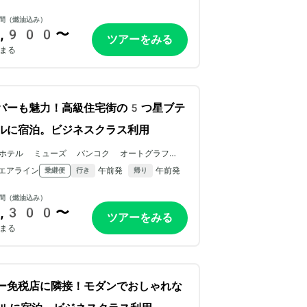
間（燃油込み）
,900〜
ツアーをみる
まる
バーも魅力！高級住宅街の5つ星ブテ
ルに宿泊。ビジネスクラス利用
ホテル ミューズ バンコク オートグラフ コ
レクション（マリオット インターナショナル）
エアライン
午前発
午前発
乗継便
行き
帰り
間（燃油込み）
,300〜
ツアーをみる
まる
ー免税店に隣接！モダンでおしゃれな