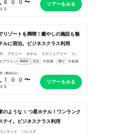
,800〜
ツアーをみる
まる
でリゾートを満喫！癒やしの施設も魅
テルに宿泊。ビジネスクラス利用
ザ アテニー ホテル ラグジュアリー コレク
ション ホテル バンコク
エアライン
午前発
午前発
乗継便
行き
帰り
間（燃油込み）
,100〜
ツアーをみる
まる
家のような5つ星ホテル！ワンランク
ステイ。ビジネスクラス利用
コンラッド バンコク