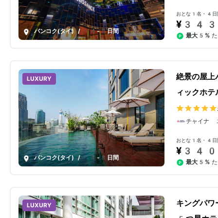
おとな1名・4日
¥343
バンコク(タイ)
/
4-8日間
最大5%
た
絶景の屋上
LUXURY
ィックホテ
チャイナ 
おとな1名・4日
¥340
バンコク(タイ)
/
4-8日間
最大5%
た
キングパワ
LUXURY