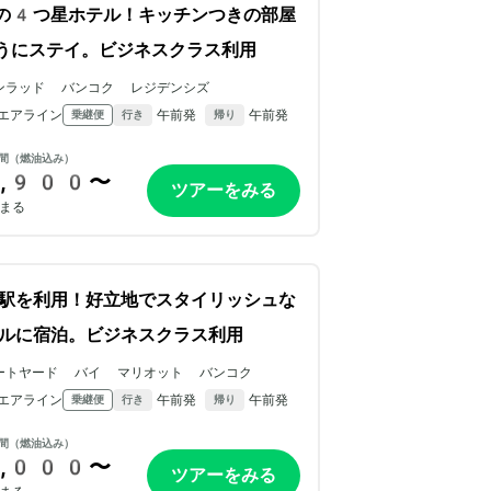
の4つ星ホテル！キッチンつきの部屋
うにステイ。ビジネスクラス利用
ンラッド バンコク レジデンシズ
エアライン
午前発
午前発
乗継便
行き
帰り
間（燃油込み）
,900〜
ツアーをみる
まる
S駅を利用！好立地でスタイリッシュな
ルに宿泊。ビジネスクラス利用
ートヤード バイ マリオット バンコク
エアライン
午前発
午前発
乗継便
行き
帰り
間（燃油込み）
,000〜
ツアーをみる