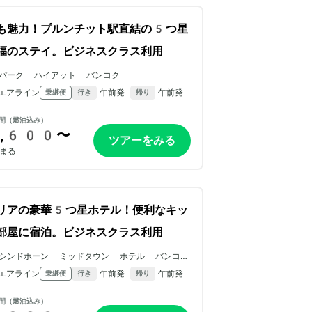
も魅力！プルンチット駅直結の5つ星
福のステイ。ビジネスクラス利用
パーク ハイアット バンコク
エアライン
午前発
午前発
乗継便
行き
帰り
間（燃油込み）
,600〜
ツアーをみる
まる
リアの豪華5つ星ホテル！便利なキッ
部屋に宿泊。ビジネスクラス利用
シンドホーン ミッドタウン ホテル バンコク
ヴィグネット コレクション IHG ホテル
エアライン
午前発
午前発
乗継便
行き
帰り
間（燃油込み）