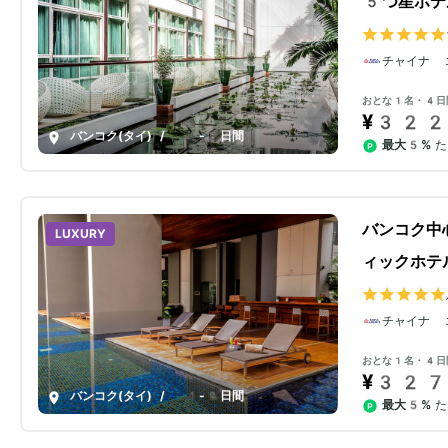
5つ星ホテ
チャイナ 
おとな1名・4日
¥322
バンコク(タイ)
/
4-8日間
最大5%
た
バンコク中
LUXURY
ィックホテ
チャイナ 
おとな1名・4日
¥327
バンコク(タイ)
/
4-8日間
最大5%
た