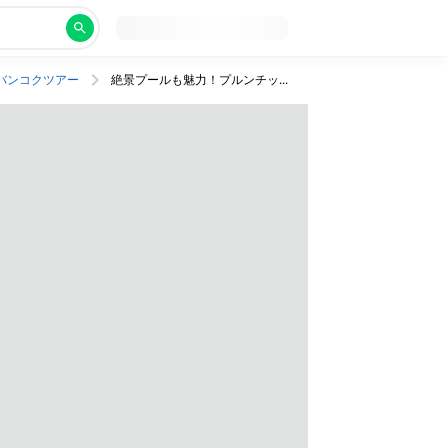
バンコクツアー
絶景プールも魅力！プルンチット駅直結の5つ星ホテルに至福のステイ。ビジネスクラス利用