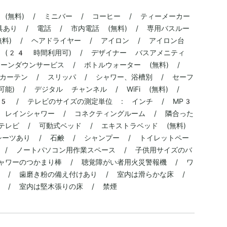
 (無料) / ミニバー / コーヒー / ティーメーカー
具あり / 電話 / 市内電話 (無料) / 専用バスルー
無料) / ヘアドライヤー / アイロン / アイロン台
 (24 時間利用可) / デザイナー バスアメニティ
ーンダウンサービス / ボトルウォーター (無料) /
カーテン / スリッパ / シャワー、浴槽別 / セーフ
) / デジタル チャンネル / WiFi (無料) /
5 / テレビのサイズの測定単位 : インチ / MP3
 レインシャワー / コネクティングルーム / 隣合った
 テレビ / 可動式ベッド / エキストラベッド (無料)
シーツあり / 石鹸 / シャンプー / トイレットペー
 / ノートパソコン用作業スペース / 子供用サイズのバ
ャワーのつかまり棒 / 聴覚障がい者用火災警報機 / ワ
 / 歯磨き粉の備え付けあり / 室内は滑らかな床 /
 / 室内は堅木張りの床 / 禁煙