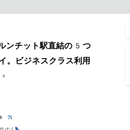
ルンチット駅直結の5つ
イ。ビジネスクラス利用
69
旅 ✈️
いたく💺