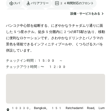
スパ
バリアフリー
24時間対応のフロント
サウナ
駐車場
ランドリー
空港送迎
設備・サービスをみる
電気自動車の充電スタンド
バンコク中心部を縦断する、にぎやかなラチャダムリ通りに面
した5つ星ホテル。徒歩5分圏内に2つのBTS駅があり、移動
に便利なロケーションです。さわやかなドリンクとパノラマの
景色を堪能できるインフィニティプールや、くつろげるスパを
併設しています。
チェックイン時間：
15:00 ～
チェックアウト時間：
〜 12:00
10330, Bangkok, 151 Ratchadamri Road, Lum