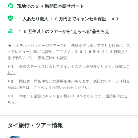
現地での24時間日本語サポート
1人あたり最大10万円までキャンセル保証
※3
10万件以上のツアーから“えらべる”品ぞろえ
*「ホテル・パッケージツアー予約」機能を持つ旅行アプリを対象に、ス
トアレビューに基づく調査。アプリブ（2025年6月18日時点の
旅行予約アプリ 満足度No.1調査）
※1 会員ステータスに応じてポイントの還元率が異なります。詳細は
こ
ちら
。
※2 同日程・同条件などの適用条件があります。他社のツアーより料金
が高い場合は、
こちら
よりお問い合わせください。
※3 サポート金額はキャンセル料の70%となります。適用条件は
こ
ちら
。
タイ旅行・ツアー情報