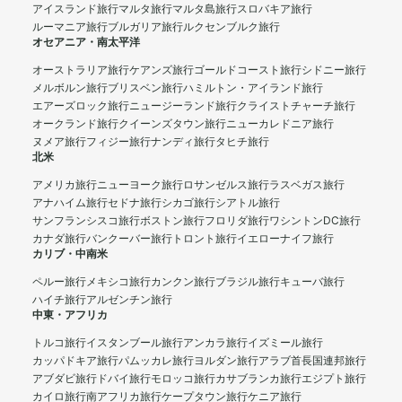
アイスランド旅行
マルタ旅行
マルタ島旅行
スロバキア旅行
ルーマニア旅行
ブルガリア旅行
ルクセンブルク旅行
オセアニア・南太平洋
オーストラリア旅行
ケアンズ旅行
ゴールドコースト旅行
シドニー旅行
メルボルン旅行
ブリスベン旅行
ハミルトン・アイランド旅行
エアーズロック旅行
ニュージーランド旅行
クライストチャーチ旅行
オークランド旅行
クイーンズタウン旅行
ニューカレドニア旅行
ヌメア旅行
フィジー旅行
ナンディ旅行
タヒチ旅行
北米
アメリカ旅行
ニューヨーク旅行
ロサンゼルス旅行
ラスベガス旅行
アナハイム旅行
セドナ旅行
シカゴ旅行
シアトル旅行
サンフランシスコ旅行
ボストン旅行
フロリダ旅行
ワシントンDC旅行
カナダ旅行
バンクーバー旅行
トロント旅行
イエローナイフ旅行
カリブ・中南米
ペルー旅行
メキシコ旅行
カンクン旅行
ブラジル旅行
キューバ旅行
ハイチ旅行
アルゼンチン旅行
中東・アフリカ
トルコ旅行
イスタンブール旅行
アンカラ旅行
イズミール旅行
カッパドキア旅行
パムッカレ旅行
ヨルダン旅行
アラブ首長国連邦旅行
アブダビ旅行
ドバイ旅行
モロッコ旅行
カサブランカ旅行
エジプト旅行
カイロ旅行
南アフリカ旅行
ケープタウン旅行
ケニア旅行