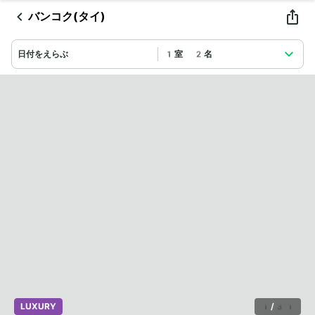
バンコク(タイ)
日付をえらぶ
1室 2名
LUXURY
1
/
31