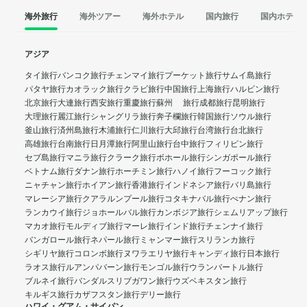
海外旅行
海外ツアー
海外ホテル
国内旅行
国内ホテル
アジア
タイ旅行
バンコク旅行
チェンマイ旅行
プーケット旅行
サムイ島旅行
パタヤ旅行
カオラック旅行
クラビ旅行
中国旅行
上海旅行
ハルビン旅行
北京旅行
大連旅行
西安旅行
重慶旅行
蘇州 旅行
成都旅行
昆明旅行
大理旅行
麗江旅行
シャングリラ旅行
奔子欄旅行
韓国旅行
ソウル旅行
釜山旅行
済州島旅行
木浦旅行
仁川旅行
大邱旅行
台湾旅行
台北旅行
高雄旅行
台南旅行
日月潭旅行
阿里山旅行
台中旅行
フィリピン旅行
セブ島旅行
マニラ旅行
クラーク旅行
ボホール旅行
シンガポール旅行
ベトナム旅行
ダナン旅行
ホーチミン旅行
ハノイ旅行
フーコック旅行
ニャチャン旅行
ホイアン旅行
香港旅行
インドネシア旅行
バリ島旅行
マレーシア旅行
クアラルンプール旅行
コタキナバル旅行
ぺナン旅行
ランカウイ旅行
ジョホールバル旅行
カンボジア旅行
シェムリアップ旅行
マカオ旅行
モルディブ旅行
マーレ旅行
インド旅行
チェンナイ旅行
バンガロール旅行
ネパール旅行
ミャンマー旅行
スリランカ旅行
シギリヤ旅行
コロンボ旅行
ヌワラエリヤ旅行
キャンディ旅行
日本旅行
ラオス旅行
ルアンパバーン旅行
モンゴル旅行
ウランバートル旅行
ブルネイ旅行
バンダルスリブガワン旅行
ウズベキスタン旅行
キルギス旅行
カザフスタン旅行
デリー旅行
ハワイ・グアム・サイパン