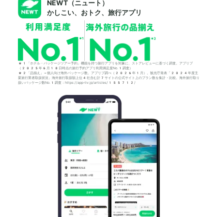
NEWT（ニュート）
かしこい、おトク、旅行アプリ
*1「ホテル・パッケージツアー予約」機能を持つ旅行アプリを対象に、ストアレビューに基づく調査。アプリブ
（2025年6月18日時点の旅行予約アプリ利用満足度No.1調査）
*2「品揃え」＝個人向け海外パッケージ数。アプリブ調べ（2026年1月）。観光庁発表「2024年度主
要旅行業者取扱状況」海外旅行取扱額上位4社含む計7サイトの公式サイト上のプラン数を集計・比較。海外旅行取り
扱いパッケージ数No.1調査：https://app-liv.jp/articles/155712/