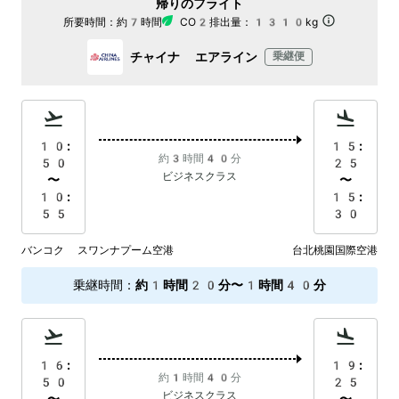
帰りのフライト
所要時間：
約7時間
CO2排出量：
1310kg
チャイナ エアライン
乗継便
10:
15:
約3時間40分
50
25
ビジネスクラス
〜
〜
10:
15:
55
30
バンコク スワンナプーム空港
台北桃園国際空港
乗継時間
：
約1時間20分〜1時間40分
16:
19:
約1時間40分
50
25
ビジネスクラス
〜
〜