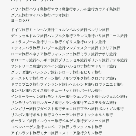
ハワイ旅行
ハワイ島旅行
マウイ島旅行
ホノルル旅行
カウアイ島旅行
グアム旅行
サイパン旅行
パラオ旅行
ヨーロッパ
ドイツ旅行
ミュンヘン旅行
ニュルンベルク旅行
ベルリン旅行
デュッセルドルフ旅行
ハンブルク旅行
フランス旅行
パリ旅行
ニース旅行
ストラスブール旅行
リヨン旅行
イギリス旅行
ロンドン旅行
エディンバラ旅行
リバプール旅行
マンチェスター旅行
イタリア旅行
ローマ旅行
ベネチア旅行
フィレンツェ旅行
ミラノ旅行
ナポリ旅行
ボローニャ旅行
ベルギー旅行
ブリュッセル旅行
ギリシャ旅行
アテネ旅行
サントリーニ島旅行
スペイン旅行
バルセロナ旅行
マドリード旅行
グラナダ旅行
バレンシア旅行
ジローナ旅行
セビリア旅行
オーストリア旅行
ウィーン旅行
ザルツブルク旅行
クロアチア旅行
ドブロブニク旅行
フィンランド旅行
ヘルシンキ旅行
ロヴァニエミ旅行
タンペレ旅行
スイス旅行
チューリッヒ旅行
バーゼル旅行
インターラーケン旅行
モントルー旅行
ツェルマット旅行
ルツェルン旅行
サンモリッツ旅行
ルガーノ旅行
オランダ旅行
アムステルダム旅行
ハンガリー旅行
ブダペスト旅行
チェコ旅行
プラハ旅行
ポルトガル旅行
リスボン旅行
ポルト旅行
スウェーデン旅行
ストックホルム旅行
ポーランド旅行
ノルウェー旅行
ベルゲン旅行
デンマーク旅行
コペンハーゲン旅行
スロベニア旅行
フランクフルト旅行
アイルランド旅行
モナコ旅行
エストニア旅行
タリン旅行