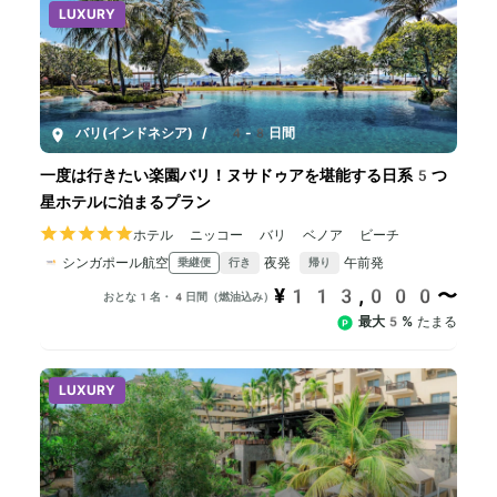
LUXURY
バリ(インドネシア)
/
4-8日間
一度は行きたい楽園バリ！ヌサドゥアを堪能する日系5つ
星ホテルに泊まるプラン
ホテル ニッコー バリ ベノア ビーチ
シンガポール航空
夜発
午前発
乗継便
行き
帰り
¥113,000〜
おとな1名・4日間（燃油込み）
最大5%
たまる
LUXURY