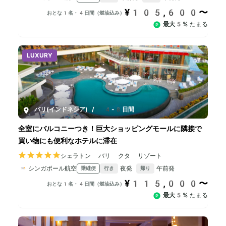
¥105,600〜
おとな1名・4日間（燃油込み）
最大5%
たまる
LUXURY
バリ(インドネシア)
/
4-8日間
全室にバルコニーつき！巨大ショッピングモールに隣接で
買い物にも便利なホテルに滞在
シェラトン バリ クタ リゾート
シンガポール航空
夜発
午前発
乗継便
行き
帰り
¥115,000〜
おとな1名・4日間（燃油込み）
最大5%
たまる