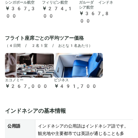
シンガポール航空
フィリピン航空
ガルーダ インドネ
シア航空
￥367,3
￥274,1
￥367,8
00
00
00
フライト座席ごとの平均ツアー価格
（
4日間 / 2名1室 / おとな1名あたり
）
エコノミー
ビジネス
￥267,000
￥491,700
インドネシアの基本情報
公用語
インドネシアの公用語はインドネシア語です。
観光地や主要都市では英語が通じることも多