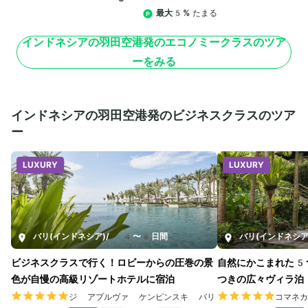
最大5%
たまる
インドネシアの羽田空港発のエコノミークラスのツア
ーをみる
インドネシアの羽田空港発のビジネスクラスのツア
ー
LUXURY
LUXURY
バリ(インドネシア)
/
4〜8日間
バリ(インドネシア
ビジネスクラスで行く！ロビーからの圧巻の景
自然にかこまれた5
色が自慢の高級リゾートホテルに宿泊
つきの広々ヴィラ泊
ジ アプルヴァ ケンピンスキ バリ
コマネ