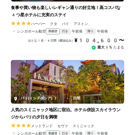
食事や買い物も楽しいレギャン通りの好立地！高コスパな
4つ星ホテルに充実のステイ
ハーパー クタ バイ アストン
シンガポール航空
午前発
午前発
乗継便
行き
帰り
¥104,600〜
おとな1名・4日間（燃油込み）
最大5%
たまる
バリ(インドネシア)
/
4-8日間
人気のスミニャック地区に宿泊。ホテル併設スカイラウン
ジからバリの夕日を満喫
メットランド セヴァ スミニャック
シンガポール航空
午前発
午前発
乗継便
行き
帰り