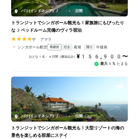
バリ(インドネシア)
/
4-8日間
トランジットでシンガポール観光も！家族旅にもぴったり
な3ベッドルーム完備のヴィラ宿泊
ザ アマラ
シンガポール航空
夜発
午後発
乗継便
行き
帰り
¥156,900〜
おとな1名・4日間（燃油込み）
最大5%
たまる
バリ(インドネシア)
/
4-8日間
トランジットでシンガポール観光も！大型リゾートの海の
景色を楽しめる部屋にステイ