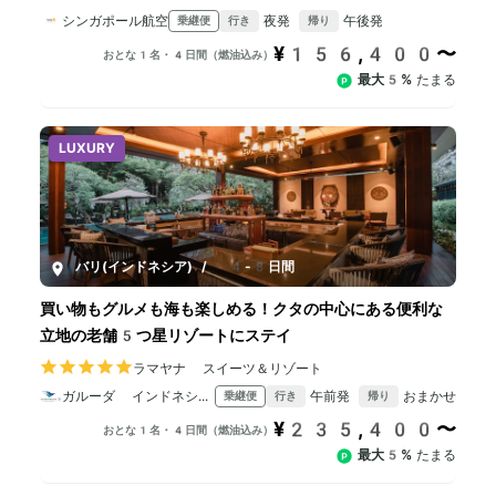
シンガポール航空
夜発
午後発
乗継便
行き
帰り
¥156,400〜
おとな1名・4日間（燃油込み）
最大5%
たまる
LUXURY
バリ(インドネシア)
/
4-8日間
買い物もグルメも海も楽しめる！クタの中心にある便利な
立地の老舗5つ星リゾートにステイ
ラマヤナ スイーツ＆リゾート
ガルーダ インドネシア航空
午前発
おまかせ
乗継便
行き
帰り
¥235,400〜
おとな1名・4日間（燃油込み）
最大5%
たまる