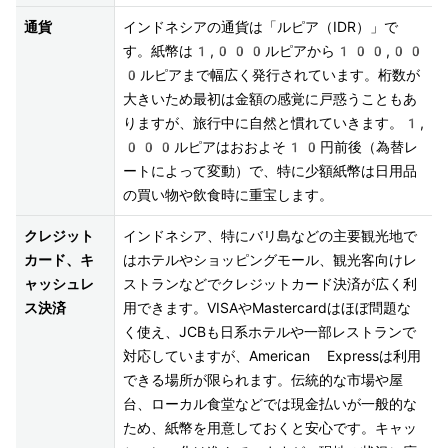
通貨
インドネシアの通貨は「ルピア（IDR）」で
す。紙幣は1,000ルピアから100,00
0ルピアまで幅広く発行されています。桁数が
大きいため最初は金額の感覚に戸惑うこともあ
りますが、旅行中に自然と慣れていきます。1,
000ルピアはおおよそ10円前後（為替レ
ートによって変動）で、特に少額紙幣は日用品
の買い物や飲食時に重宝します。
クレジット
インドネシア、特にバリ島などの主要観光地で
カード、キ
はホテルやショッピングモール、観光客向けレ
ャッシュレ
ストランなどでクレジットカード決済が広く利
ス決済
用できます。VISAやMastercardはほぼ問題な
く使え、JCBも日系ホテルや一部レストランで
対応していますが、American Expressは利用
できる場所が限られます。伝統的な市場や屋
台、ローカル食堂などでは現金払いが一般的な
ため、紙幣を用意しておくと安心です。キャッ