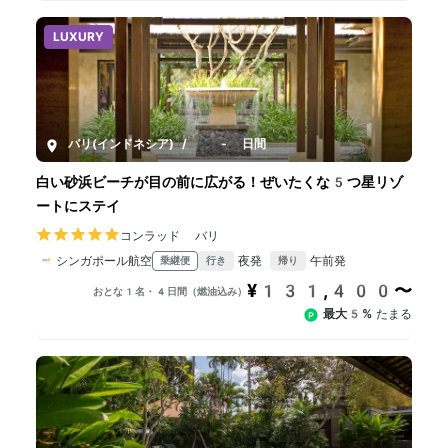
LUXURY
バリ(インドネシア)
/
4-8日間
白い砂浜ビーチが目の前に広がる！ぜいたくな5つ星リゾ
ートにステイ
コンラッド バリ
シンガポール航空
夜発
午前発
乗継便
行き
帰り
¥131,400〜
おとな1名・4日間（燃油込み）
最大5%
たまる