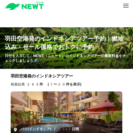
羽田空港発のインドネシアツアー予約｜燃油
込み・セール価格でおトクに予約
日付を入力して、NEWT（ニュート）のインドネシアツアーの最新料金をチ
ェックしましょう✈️
羽田空港発のインドネシアツアー
検索結果
285件 (1〜20件を表示)
バリ(インドネシア)
/
4-8日間