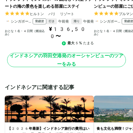
ートの海の景色を楽しめる部屋にステイ
ンビューの部屋にご
ヒルトン バリ リゾート
プルマ
シンガポール航空
午前発
午後発
シンガポール航空
乗継便
乗継便
行き
帰り
¥136,50
おとな1名・4日間（燃油込
おとな1名・4日間（燃油
み）
み）
0〜
最大5%
たまる
インドネシアの羽田空港発のオーシャンビューのツア
ーをみる
インドネシアに関連する記事
【2026年最新】インドネシア旅行の費用はい
食も文化も満喫！ジャ