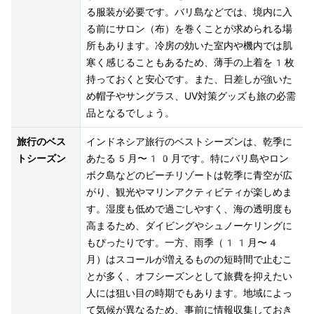
る服装が必要です。バリ島などでは、境内に入
る前にサロン（布）を巻くことが求められる場
所もあります。冷房の効いた室内や機内では肌
寒く感じることもあるため、薄手の上着を1枚
持っておくと安心です。また、日差しが強いた
め帽子やサングラス、UV対策グッズも旅の必需
品となるでしょう。
旅行のベス
インドネシア旅行のベストシーズンは、乾季に
トシーズン
あたる5月〜10月です。特にバリ島やロン
ボク島などのビーチリゾートは乾季に青空が広
がり、観光やマリンアクティビティが楽しめま
す。湿度も低めで過ごしやすく、海の透明度も
高まるため、ダイビングやシュノーケリングに
もぴったりです。一方、雨季（11月〜4
月）はスコールが増えるものの短時間で止むこ
とが多く、オフシーズンとして旅費を抑えたい
人には狙い目の時期でもあります。地域によっ
て気候が異なるため、事前に情報収集しておき