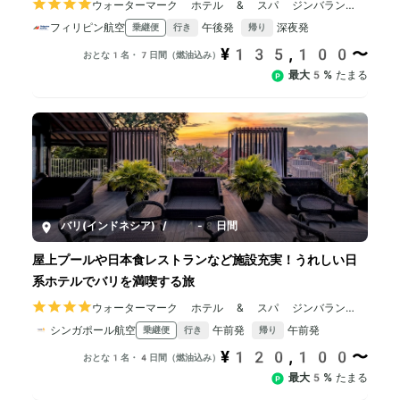
ウォーターマーク ホテル & スパ ジンバラン
バリ
フィリピン航空
午後発
深夜発
乗継便
行き
帰り
¥135,100〜
おとな1名・7日間（燃油込み）
最大5%
たまる
バリ(インドネシア)
/
4-8日間
屋上プールや日本食レストランなど施設充実！うれしい日
系ホテルでバリを満喫する旅
ウォーターマーク ホテル & スパ ジンバラン
バリ
シンガポール航空
午前発
午前発
乗継便
行き
帰り
¥120,100〜
おとな1名・4日間（燃油込み）
最大5%
たまる