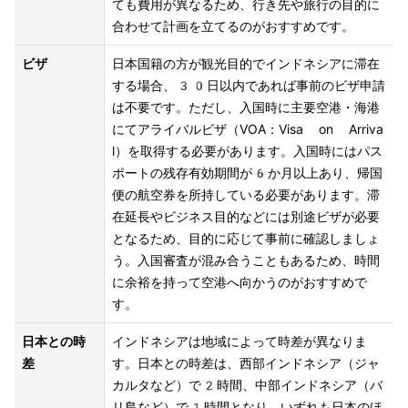
ても費用が異なるため、行き先や旅行の目的に
合わせて計画を立てるのがおすすめです。
ビザ
日本国籍の方が観光目的でインドネシアに滞在
する場合、30日以内であれば事前のビザ申請
は不要です。ただし、入国時に主要空港・海港
にてアライバルビザ（VOA：Visa on Arriva
l）を取得する必要があります。入国時にはパス
ポートの残存有効期間が6か月以上あり、帰国
便の航空券を所持している必要があります。滞
在延長やビジネス目的などには別途ビザが必要
となるため、目的に応じて事前に確認しましょ
う。入国審査が混み合うこともあるため、時間
に余裕を持って空港へ向かうのがおすすめで
す。
日本との時
インドネシアは地域によって時差が異なりま
差
す。日本との時差は、西部インドネシア（ジャ
カルタなど）で2時間、中部インドネシア（バ
リ島など）で1時間となり、いずれも日本のほ