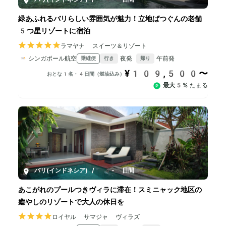
緑あふれるバリらしい雰囲気が魅力！立地ばつぐんの老舗
5つ星リゾートに宿泊
ラマヤナ スイーツ＆リゾート
シンガポール航空
夜発
午前発
乗継便
行き
帰り
¥109,500〜
おとな1名・4日間（燃油込み）
最大5%
たまる
バリ(インドネシア)
/
4-8日間
あこがれのプールつきヴィラに滞在！スミニャック地区の
癒やしのリゾートで大人の休日を
ロイヤル サマジャ ヴィラズ