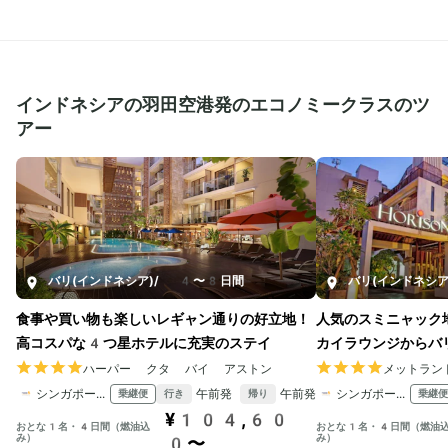
インドネシアの羽田空港発のエコノミークラスのツ
アー
バリ(インドネシア)
/
4〜8日間
バリ(インドネシア
食事や買い物も楽しいレギャン通りの好立地！
人気のスミニャック
高コスパな4つ星ホテルに充実のステイ
カイラウンジからバ
ハーパー クタ バイ アストン
メットラン
シンガポール航空
午前発
午前発
シンガポール航空
乗継便
乗継便
行き
帰り
¥104,60
おとな1名・4日間（燃油込
おとな1名・4日間（燃油
み）
み）
0〜