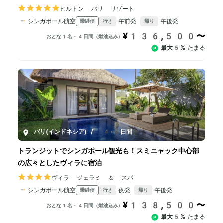
ヒルトン バリ リゾート
シンガポール航空
午前発
午後発
乗継便
行き
帰り
¥136,500〜
おとな1名・4日間（燃油込み）
最大5%
たまる
バリ(インドネシア)
/
4-8日間
トランジットでシンガポール観光も！スミニャック中心部
の広々としたヴィラに宿泊
ヴィラ ジェラミ ＆ スパ
シンガポール航空
夜発
午後発
乗継便
行き
帰り
¥138,500〜
おとな1名・4日間（燃油込み）
最大5%
たまる