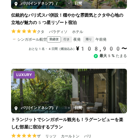
バリ(インドネシア)
/
4-8日間
伝統的なバリ式スパ併設！穏やかな雰囲気とクタ中心地の
立地が魅力の5つ星リゾート宿泊
クタ パラディソ ホテル
シンガポール航空
夜発
午前発
乗継便
行き
帰り
¥108,900〜
おとな1名・4日間（燃油込み）
最大5%
たまる
LUXURY
バリ(インドネシア)
/
4-8日間
トランジットでシンガポール観光も！ラグーンビューを楽
しむ部屋に宿泊するプラン
ザ リッツ カールトン バリ