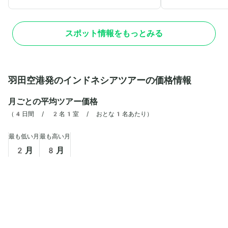
遺産に指定されています。
くつろげる場所です
スやレンタカーを利
の驚異であり、美し
スポット情報をもっとみる
ことができます。
羽田空港発のインドネシアツアーの価格情報
月ごとの平均ツアー価格
（
4日間 / 2名1室 / おとな1名あたり
）
最も低い月
最も高い月
2
月
8
月