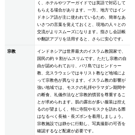
く、ホテルやツアーガイドでは英語で対応して
もらえる場合があります。一方、地方ではイン
ドネシア語が主に使われているため、簡単なあ
いさつの言葉を覚えておくと、現地の人々との
交流がよりスムーズになります。指さし会話帳
や翻訳アプリを活用すると、さらに安心です。
宗教
インドネシアは世界最大のイスラム教国家で、
国民の約9割がムスリムです。ただし宗教の自
由が認められており、バリ島ではヒンドゥー
教、北スラウェシではキリスト教など地域によ
って宗教色が異なります。イスラム教の影響が
強い地域では、モスクの礼拝やラマダン期間中
の断食、礼儀作法など宗教的慣習を尊重するこ
とが求められます。肌の露出が多い服装は控え
るのが望ましく、特に寺院やモスクを訪れる際
はなるべく長袖・長ズボンを着用しましょう。
宗教施設では静かに行動し、写真撮影の可否を
確認するなど配慮が必要です。