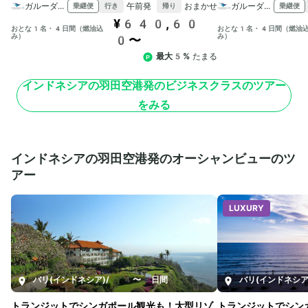
ガルーダ インドネシア航空
午前発
おまかせ
ガルーダ インドネシア航空
乗継便
乗継便
行き
帰り
¥640,60
おとな1名・4日間（燃油込
おとな1名・4日間（燃油
み）
み）
0〜
最大5%
たまる
インドネシアの羽田空港発のビジネスクラスのツアー
をみる
インドネシアの羽田空港発のオーシャンビューのツ
アー
LUXURY
バリ(インドネシア)
/
4〜8日間
バリ(インドネシア
トランジットでシンガポール観光も！大型リゾ
トランジットでシン