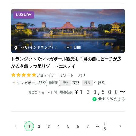
LUXURY
バリ(インドネシア)
/
4-8日間
トランジットでシンガポール観光も！目の前にビーチが広
がる老舗5つ星リゾートにステイ
アヨディア リゾート バリ
シンガポール航空
夜発
午後発
乗継便
行き
帰り
¥130,500〜
おとな1名・4日間（燃油込み）
最大5%
たまる
1
…
1
2
3
4
5
6
7
5