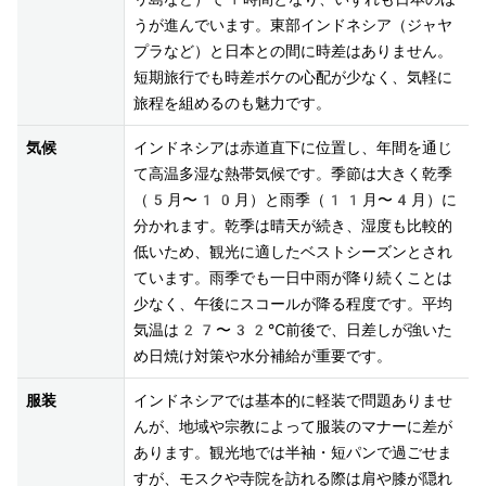
うが進んでいます。東部インドネシア（ジャヤ
プラなど）と日本との間に時差はありません。
短期旅行でも時差ボケの心配が少なく、気軽に
旅程を組めるのも魅力です。
気候
インドネシアは赤道直下に位置し、年間を通じ
て高温多湿な熱帯気候です。季節は大きく乾季
（5月〜10月）と雨季（11月〜4月）に
分かれます。乾季は晴天が続き、湿度も比較的
低いため、観光に適したベストシーズンとされ
ています。雨季でも一日中雨が降り続くことは
少なく、午後にスコールが降る程度です。平均
気温は27〜32℃前後で、日差しが強いた
め日焼け対策や水分補給が重要です。
服装
インドネシアでは基本的に軽装で問題ありませ
んが、地域や宗教によって服装のマナーに差が
あります。観光地では半袖・短パンで過ごせま
すが、モスクや寺院を訪れる際は肩や膝が隠れ