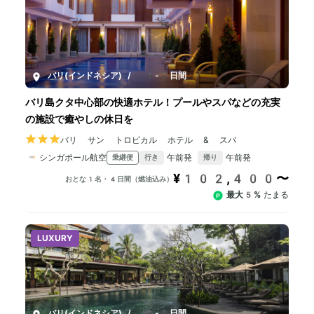
バリ(インドネシア)
/
4-8日間
バリ島クタ中心部の快適ホテル！プールやスパなどの充実
の施設で癒やしの休日を
バリ サン トロピカル ホテル & スパ
シンガポール航空
午前発
午前発
乗継便
行き
帰り
¥102,400〜
おとな1名・4日間（燃油込み）
最大5%
たまる
LUXURY
バリ(インドネシア)
/
4-8日間