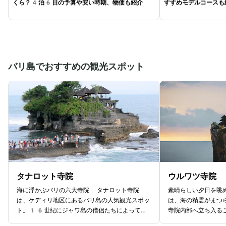
くら？4泊6日の予算や安い時期、物価も紹介
すすめモデルコースも
バリ島でおすすめの観光スポット
タナロット寺院
ウルワツ寺院
海に浮かぶバリの六大寺院 タナロット寺院
素晴らしい夕日を眺
は、ケディリ地区にあるバリ島の人気観光スポッ
は、海の精霊がまつ
ト。16世紀にジャワ島の僧侶たちによって建
寺院内部へ立ち入る
てられた歴史のある寺院です。岩の上に建ってい
ぐ近くまで立ち寄れ