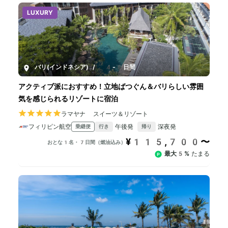
LUXURY
バリ(インドネシア)
/
4-8日間
アクティブ派におすすめ！立地ばつぐん＆バリらしい雰囲
気を感じられるリゾートに宿泊
ラマヤナ スイーツ＆リゾート
フィリピン航空
午後発
深夜発
乗継便
行き
帰り
¥115,700〜
おとな1名・7日間（燃油込み）
最大5%
たまる