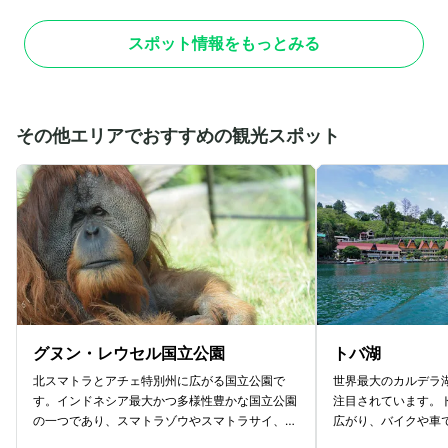
ることから、海に浮かぶ寺院としても知られてい
ットで有名なスポッ
ます。 潮が引いている時間帯のみ歩いて寺院
崖絶壁にあるため、
スポット情報をもっとみる
の周りまで近寄れますが、潮が満ちている時間帯
せん。97メートル
は道が海に沈んでしまうため近くにはいけませ
は、迫力満点！ ウ
ん。干潮時でもところどころに海水は残っている
日19時よりケチャ
ので、ビーチサンダルなどの濡れても問題ない靴
ます。夕日をバック
がおすすめです。
姿は、圧巻です。ウ
その他エリアでおすすめの観光スポット
機関はありません。
て向かいましょう。
グヌン・レウセル国立公園
トバ湖
北スマトラとアチェ特別州に広がる国立公園で
世界最大のカルデラ
す。インドネシア最大かつ多様性豊かな国立公園
注目されています。
の一つであり、スマトラゾウやスマトラサイ、ス
広がり、バイクや車
マトラトラなどが生息しています。ユネスコ世界
湖畔にはレストラン