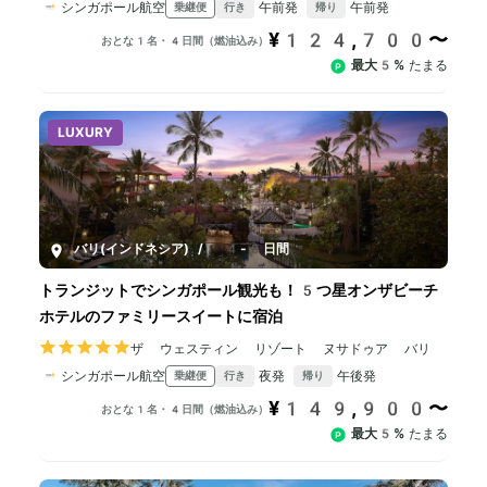
シンガポール航空
午前発
午前発
乗継便
行き
帰り
¥124,700〜
おとな1名・4日間（燃油込み）
最大5%
たまる
LUXURY
バリ(インドネシア)
/
4-8日間
トランジットでシンガポール観光も！5つ星オンザビーチ
ホテルのファミリースイートに宿泊
ザ ウェスティン リゾート ヌサドゥア バリ
シンガポール航空
夜発
午後発
乗継便
行き
帰り
¥149,900〜
おとな1名・4日間（燃油込み）
最大5%
たまる