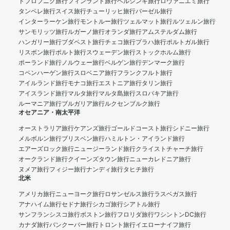
ドブロブニク旅行
フィンランド旅行
ヘルシンキ旅行
ロヴァニエミ旅行
タンペレ旅行
スイス旅行
チューリッヒ旅行
バーゼル旅行
インターラーケン旅行
モントルー旅行
ツェルマット旅行
ルツェルン旅行
サンモリッツ旅行
ルガーノ旅行
オランダ旅行
アムステルダム旅行
ハンガリー旅行
ブダペスト旅行
チェコ旅行
プラハ旅行
ポルトガル旅行
リスボン旅行
ポルト旅行
スウェーデン旅行
ストックホルム旅行
ポーランド旅行
ノルウェー旅行
ベルゲン旅行
デンマーク旅行
コペンハーゲン旅行
スロベニア旅行
フランクフルト旅行
アイルランド旅行
モナコ旅行
エストニア旅行
タリン旅行
アイスランド旅行
マルタ旅行
マルタ島旅行
スロバキア旅行
ルーマニア旅行
ブルガリア旅行
ルクセンブルク旅行
オセアニア・南太平洋
オーストラリア旅行
ケアンズ旅行
ゴールドコースト旅行
シドニー旅行
メルボルン旅行
ブリスベン旅行
ハミルトン・アイランド旅行
エアーズロック旅行
ニュージーランド旅行
クライストチャーチ旅行
オークランド旅行
クイーンズタウン旅行
ニューカレドニア旅行
ヌメア旅行
フィジー旅行
ナンディ旅行
タヒチ旅行
北米
アメリカ旅行
ニューヨーク旅行
ロサンゼルス旅行
ラスベガス旅行
アナハイム旅行
セドナ旅行
シカゴ旅行
シアトル旅行
サンフランシスコ旅行
ボストン旅行
フロリダ旅行
ワシントンDC旅行
カナダ旅行
バンクーバー旅行
トロント旅行
イエローナイフ旅行