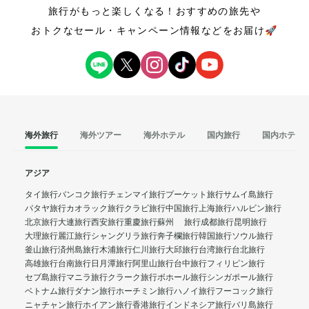
旅行がもっと楽しくなる！おすすめの旅先や
おトクなセール・キャンペーン情報などをお届け🚀
海外旅行
海外ツアー
海外ホテル
国内旅行
国内ホテル
アジア
タイ旅行
バンコク旅行
チェンマイ旅行
プーケット旅行
サムイ島旅行
パタヤ旅行
カオラック旅行
クラビ旅行
中国旅行
上海旅行
ハルビン旅行
北京旅行
大連旅行
西安旅行
重慶旅行
蘇州 旅行
成都旅行
昆明旅行
大理旅行
麗江旅行
シャングリラ旅行
奔子欄旅行
韓国旅行
ソウル旅行
釜山旅行
済州島旅行
木浦旅行
仁川旅行
大邱旅行
台湾旅行
台北旅行
高雄旅行
台南旅行
日月潭旅行
阿里山旅行
台中旅行
フィリピン旅行
セブ島旅行
マニラ旅行
クラーク旅行
ボホール旅行
シンガポール旅行
ベトナム旅行
ダナン旅行
ホーチミン旅行
ハノイ旅行
フーコック旅行
ニャチャン旅行
ホイアン旅行
香港旅行
インドネシア旅行
バリ島旅行