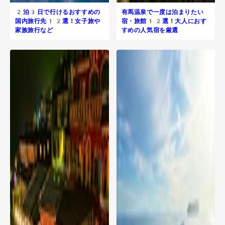
2泊3日で行けるおすすめの
有馬温泉で一度は泊まりたい
国内旅行先12選！女子旅や
宿・旅館12選！大人におす
家族旅行など
すめの人気宿を厳選