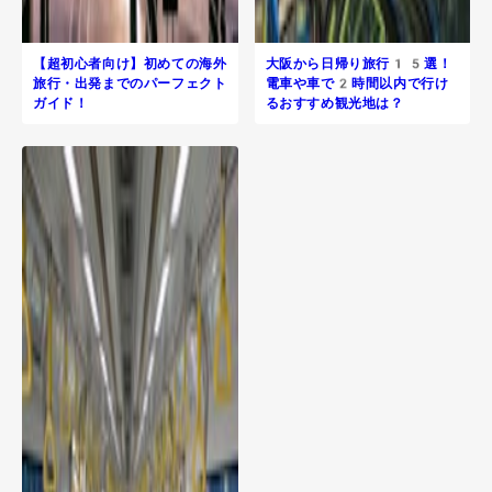
【超初心者向け】初めての海外
大阪から日帰り旅行​15選！
旅行・出発までのパーフェクト
電車や車で2時間以内で行け
ガイド！
るおすすめ観光地は？
R