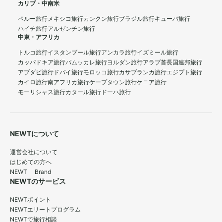
カリブ・中南米
ペルー旅行
メキシコ旅行
カンクン旅行
ブラジル旅行
キューバ旅行
ハイチ旅行
アルゼンチン旅行
中東・アフリカ
トルコ旅行
イスタンブール旅行
アンカラ旅行
イズミール旅行
カッパドキア旅行
パムッカレ旅行
ヨルダン旅行
アラブ首長国連邦旅行
アブダビ旅行
ドバイ旅行
モロッコ旅行
カサブランカ旅行
エジプト旅行
カイロ旅行
南アフリカ旅行
ケープタウン旅行
ケニア旅行
モーリシャス旅行
カタール旅行
ドーハ旅行
NEWTについて
運営会社について
はじめての方へ
NEWT Brand
NEWTのサービス
NEWTポイント
NEWTエリートプログラム
NEWTで旅行相談