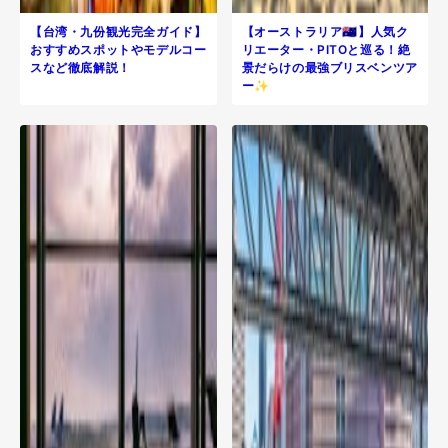
【台湾・九份観光完全ガイド】
【オーストラリア🇦🇺】人気ク
おすすめスポットやモデルコー
リエーター・PITOと巡る！絶
スなど徹底解説！
景だらけの最強ブリスベンツア
ー✨