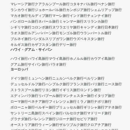
マレーシア旅行
クアラルンプール旅行
コタキナバル旅行
ぺナン旅行
ランカウイ旅行
ジョホールバル旅行
カンボジア旅行
シェムリアップ旅行
マカオ旅行
モルディブ旅行
マーレ旅行
インド旅行
チェンナイ旅行
バンガロール旅行
ネパール旅行
ミャンマー旅行
スリランカ旅行
シギリヤ旅行
コロンボ旅行
ヌワラエリヤ旅行
キャンディ旅行
日本旅行
ラオス旅行
ルアンパバーン旅行
モンゴル旅行
ウランバートル旅行
ブルネイ旅行
バンダルスリブガワン旅行
ウズベキスタン旅行
キルギス旅行
カザフスタン旅行
デリー旅行
ハワイ・グアム・サイパン
ハワイ旅行
ハワイ島旅行
マウイ島旅行
ホノルル旅行
カウアイ島旅行
グアム旅行
サイパン旅行
パラオ旅行
ヨーロッパ
ドイツ旅行
ミュンヘン旅行
ニュルンベルク旅行
ベルリン旅行
デュッセルドルフ旅行
ハンブルク旅行
フランス旅行
パリ旅行
ニース旅行
ストラスブール旅行
リヨン旅行
イギリス旅行
ロンドン旅行
エディンバラ旅行
リバプール旅行
マンチェスター旅行
イタリア旅行
ローマ旅行
ベネチア旅行
フィレンツェ旅行
ミラノ旅行
ナポリ旅行
ボローニャ旅行
ベルギー旅行
ブリュッセル旅行
ギリシャ旅行
アテネ旅行
サントリーニ島旅行
スペイン旅行
バルセロナ旅行
マドリード旅行
グラナダ旅行
バレンシア旅行
ジローナ旅行
セビリア旅行
オーストリア旅行
ウィーン旅行
ザルツブルク旅行
クロアチア旅行