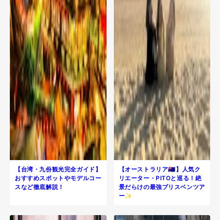
【台湾・九份観光完全ガイド】
【オーストラリア🇦🇺】人気ク
おすすめスポットやモデルコー
リエーター・PITOと巡る！絶
スなど徹底解説！
景だらけの最強ブリスベンツア
ー✨