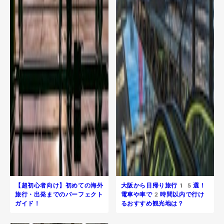
【超初心者向け】初めての海外
大阪から日帰り旅行​15選！
旅行・出発までのパーフェクト
電車や車で2時間以内で行け
ガイド！
るおすすめ観光地は？
R