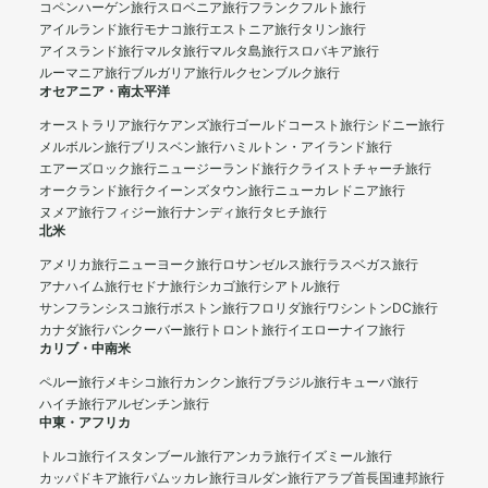
コペンハーゲン旅行
スロベニア旅行
フランクフルト旅行
アイルランド旅行
モナコ旅行
エストニア旅行
タリン旅行
アイスランド旅行
マルタ旅行
マルタ島旅行
スロバキア旅行
ルーマニア旅行
ブルガリア旅行
ルクセンブルク旅行
オセアニア・南太平洋
オーストラリア旅行
ケアンズ旅行
ゴールドコースト旅行
シドニー旅行
メルボルン旅行
ブリスベン旅行
ハミルトン・アイランド旅行
エアーズロック旅行
ニュージーランド旅行
クライストチャーチ旅行
オークランド旅行
クイーンズタウン旅行
ニューカレドニア旅行
ヌメア旅行
フィジー旅行
ナンディ旅行
タヒチ旅行
北米
アメリカ旅行
ニューヨーク旅行
ロサンゼルス旅行
ラスベガス旅行
アナハイム旅行
セドナ旅行
シカゴ旅行
シアトル旅行
サンフランシスコ旅行
ボストン旅行
フロリダ旅行
ワシントンDC旅行
カナダ旅行
バンクーバー旅行
トロント旅行
イエローナイフ旅行
カリブ・中南米
ペルー旅行
メキシコ旅行
カンクン旅行
ブラジル旅行
キューバ旅行
ハイチ旅行
アルゼンチン旅行
中東・アフリカ
トルコ旅行
イスタンブール旅行
アンカラ旅行
イズミール旅行
カッパドキア旅行
パムッカレ旅行
ヨルダン旅行
アラブ首長国連邦旅行