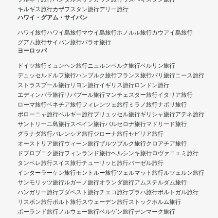
キルギス旅行
カザフスタン旅行
デリー旅行
ハワイ・グアム・サイパン
ハワイ旅行
ハワイ島旅行
マウイ島旅行
ホノルル旅行
カウアイ島旅行
グアム旅行
サイパン旅行
パラオ旅行
ヨーロッパ
ドイツ旅行
ミュンヘン旅行
ニュルンベルク旅行
ベルリン旅行
デュッセルドルフ旅行
ハンブルク旅行
フランス旅行
パリ旅行
ニース旅行
ストラスブール旅行
リヨン旅行
イギリス旅行
ロンドン旅行
エディンバラ旅行
リバプール旅行
マンチェスター旅行
イタリア旅行
ローマ旅行
ベネチア旅行
フィレンツェ旅行
ミラノ旅行
ナポリ旅行
ボローニャ旅行
ベルギー旅行
ブリュッセル旅行
ギリシャ旅行
アテネ旅行
サントリーニ島旅行
スペイン旅行
バルセロナ旅行
マドリード旅行
グラナダ旅行
バレンシア旅行
ジローナ旅行
セビリア旅行
オーストリア旅行
ウィーン旅行
ザルツブルク旅行
クロアチア旅行
ドブロブニク旅行
フィンランド旅行
ヘルシンキ旅行
ロヴァニエミ旅行
タンペレ旅行
スイス旅行
チューリッヒ旅行
バーゼル旅行
インターラーケン旅行
モントルー旅行
ツェルマット旅行
ルツェルン旅行
サンモリッツ旅行
ルガーノ旅行
オランダ旅行
アムステルダム旅行
ハンガリー旅行
ブダペスト旅行
チェコ旅行
プラハ旅行
ポルトガル旅行
リスボン旅行
ポルト旅行
スウェーデン旅行
ストックホルム旅行
ポーランド旅行
ノルウェー旅行
ベルゲン旅行
デンマーク旅行