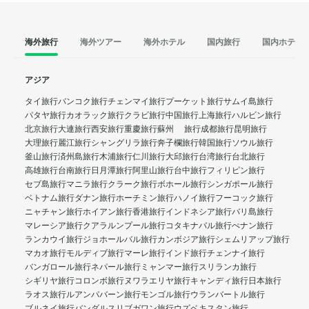
海外旅行
海外ツアー
海外ホテル
国内旅行
国内ホテル
アジア
タイ旅行
バンコク旅行
チェンマイ旅行
プーケット旅行
サムイ島旅行
パタヤ旅行
カオラック旅行
クラビ旅行
中国旅行
上海旅行
ハルビン旅行
北京旅行
大連旅行
西安旅行
重慶旅行
蘇州 旅行
成都旅行
昆明旅行
大理旅行
麗江旅行
シャングリラ旅行
奔子欄旅行
韓国旅行
ソウル旅行
釜山旅行
済州島旅行
木浦旅行
仁川旅行
大邱旅行
台湾旅行
台北旅行
高雄旅行
台南旅行
日月潭旅行
阿里山旅行
台中旅行
フィリピン旅行
セブ島旅行
マニラ旅行
クラーク旅行
ボホール旅行
シンガポール旅行
ベトナム旅行
ダナン旅行
ホーチミン旅行
ハノイ旅行
フーコック旅行
ニャチャン旅行
ホイアン旅行
香港旅行
インドネシア旅行
バリ島旅行
マレーシア旅行
クアラルンプール旅行
コタキナバル旅行
ぺナン旅行
ランカウイ旅行
ジョホールバル旅行
カンボジア旅行
シェムリアップ旅行
マカオ旅行
モルディブ旅行
マーレ旅行
インド旅行
チェンナイ旅行
バンガロール旅行
ネパール旅行
ミャンマー旅行
スリランカ旅行
シギリヤ旅行
コロンボ旅行
ヌワラエリヤ旅行
キャンディ旅行
日本旅行
ラオス旅行
ルアンパバーン旅行
モンゴル旅行
ウランバートル旅行
ブルネイ旅行
バンダルスリブガワン旅行
ウズベキスタン旅行