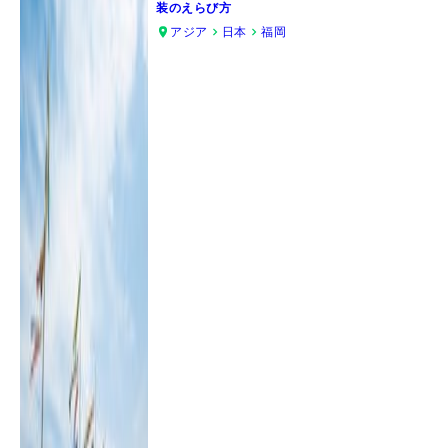
装のえらび方
アジア
日本
福岡