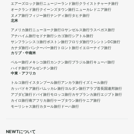
エアーズロック旅行
ニュージーランド旅行
クライストチャーチ旅行
オークランド旅行
クイーンズタウン旅行
ニューカレドニア旅行
ヌメア旅行
フィジー旅行
ナンディ旅行
タヒチ旅行
北米
アメリカ旅行
ニューヨーク旅行
ロサンゼルス旅行
ラスベガス旅行
アナハイム旅行
セドナ旅行
シカゴ旅行
シアトル旅行
サンフランシスコ旅行
ボストン旅行
フロリダ旅行
ワシントンDC旅行
カナダ旅行
バンクーバー旅行
トロント旅行
イエローナイフ旅行
カリブ・中南米
ペルー旅行
メキシコ旅行
カンクン旅行
ブラジル旅行
キューバ旅行
ハイチ旅行
アルゼンチン旅行
中東・アフリカ
トルコ旅行
イスタンブール旅行
アンカラ旅行
イズミール旅行
カッパドキア旅行
パムッカレ旅行
ヨルダン旅行
アラブ首長国連邦旅行
アブダビ旅行
ドバイ旅行
モロッコ旅行
カサブランカ旅行
エジプト旅行
カイロ旅行
南アフリカ旅行
ケープタウン旅行
ケニア旅行
モーリシャス旅行
カタール旅行
ドーハ旅行
NEWTについて