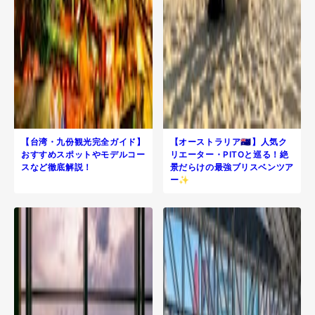
【台湾・九份観光完全ガイド】
【オーストラリア🇦🇺】人気ク
おすすめスポットやモデルコー
リエーター・PITOと巡る！絶
スなど徹底解説！
景だらけの最強ブリスベンツア
ー✨