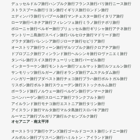
デュッセルドルフ旅行
ハンブルク旅行
フランス旅行
パリ旅行
ニース旅行
ストラスブール旅行
リヨン旅行
イギリス旅行
ロンドン旅行
エディンバラ旅行
リバプール旅行
マンチェスター旅行
イタリア旅行
ローマ旅行
ベネチア旅行
フィレンツェ旅行
ミラノ旅行
ナポリ旅行
ボローニャ旅行
ベルギー旅行
ブリュッセル旅行
ギリシャ旅行
アテネ旅行
サントリーニ島旅行
スペイン旅行
バルセロナ旅行
マドリード旅行
グラナダ旅行
バレンシア旅行
ジローナ旅行
セビリア旅行
オーストリア旅行
ウィーン旅行
ザルツブルク旅行
クロアチア旅行
ドブロブニク旅行
フィンランド旅行
ヘルシンキ旅行
ロヴァニエミ旅行
タンペレ旅行
スイス旅行
チューリッヒ旅行
バーゼル旅行
インターラーケン旅行
モントルー旅行
ツェルマット旅行
ルツェルン旅行
サンモリッツ旅行
ルガーノ旅行
オランダ旅行
アムステルダム旅行
ハンガリー旅行
ブダペスト旅行
チェコ旅行
プラハ旅行
ポルトガル旅行
リスボン旅行
ポルト旅行
スウェーデン旅行
ストックホルム旅行
ポーランド旅行
ノルウェー旅行
ベルゲン旅行
デンマーク旅行
コペンハーゲン旅行
スロベニア旅行
フランクフルト旅行
アイルランド旅行
モナコ旅行
エストニア旅行
タリン旅行
アイスランド旅行
マルタ旅行
マルタ島旅行
スロバキア旅行
ルーマニア旅行
ブルガリア旅行
ルクセンブルク旅行
オセアニア・南太平洋
オーストラリア旅行
ケアンズ旅行
ゴールドコースト旅行
シドニー旅行
メルボルン旅行
ブリスベン旅行
ハミルトン・アイランド旅行