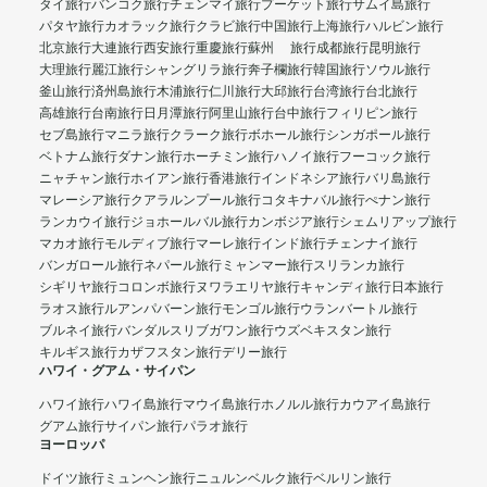
タイ旅行
バンコク旅行
チェンマイ旅行
プーケット旅行
サムイ島旅行
パタヤ旅行
カオラック旅行
クラビ旅行
中国旅行
上海旅行
ハルビン旅行
北京旅行
大連旅行
西安旅行
重慶旅行
蘇州 旅行
成都旅行
昆明旅行
大理旅行
麗江旅行
シャングリラ旅行
奔子欄旅行
韓国旅行
ソウル旅行
釜山旅行
済州島旅行
木浦旅行
仁川旅行
大邱旅行
台湾旅行
台北旅行
高雄旅行
台南旅行
日月潭旅行
阿里山旅行
台中旅行
フィリピン旅行
セブ島旅行
マニラ旅行
クラーク旅行
ボホール旅行
シンガポール旅行
ベトナム旅行
ダナン旅行
ホーチミン旅行
ハノイ旅行
フーコック旅行
ニャチャン旅行
ホイアン旅行
香港旅行
インドネシア旅行
バリ島旅行
マレーシア旅行
クアラルンプール旅行
コタキナバル旅行
ぺナン旅行
ランカウイ旅行
ジョホールバル旅行
カンボジア旅行
シェムリアップ旅行
マカオ旅行
モルディブ旅行
マーレ旅行
インド旅行
チェンナイ旅行
バンガロール旅行
ネパール旅行
ミャンマー旅行
スリランカ旅行
シギリヤ旅行
コロンボ旅行
ヌワラエリヤ旅行
キャンディ旅行
日本旅行
ラオス旅行
ルアンパバーン旅行
モンゴル旅行
ウランバートル旅行
ブルネイ旅行
バンダルスリブガワン旅行
ウズベキスタン旅行
キルギス旅行
カザフスタン旅行
デリー旅行
ハワイ・グアム・サイパン
ハワイ旅行
ハワイ島旅行
マウイ島旅行
ホノルル旅行
カウアイ島旅行
グアム旅行
サイパン旅行
パラオ旅行
ヨーロッパ
ドイツ旅行
ミュンヘン旅行
ニュルンベルク旅行
ベルリン旅行