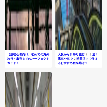
【超初心者向け】初めての海外
大阪から日帰り旅行​15選！
旅行・出発までのパーフェクト
電車や車で2時間以内で行け
ガイド！
るおすすめ観光地は？
R