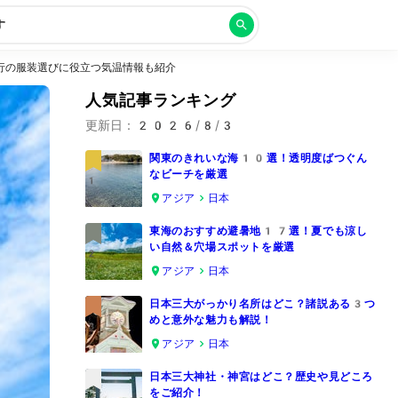
す
行の服装選びに役立つ気温情報も紹介
人気記事ランキング
更新日：
2026/8/3
関東のきれいな海10選！透明度ばつぐん
なビーチを厳選
1
アジア
日本
東海のおすすめ避暑地17選！夏でも涼し
い自然＆穴場スポットを厳選
2
アジア
日本
日本三大がっかり名所はどこ？諸説ある3つ
めと意外な魅力も解説！
3
アジア
日本
日本三大神社・神宮はどこ？歴史や見どころ
をご紹介！