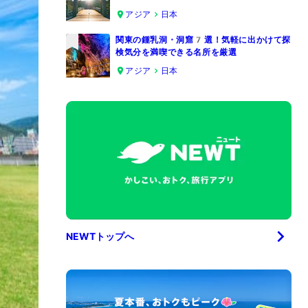
4
アジア
日本
関東の鍾乳洞・洞窟7選！気軽に出かけて探
検気分を満喫できる名所を厳選
5
アジア
日本
NEWTトップへ