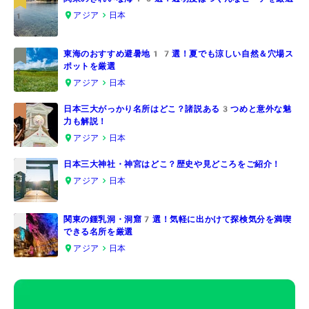
アジア
日本
1
東海のおすすめ避暑地17選！夏でも涼しい自然＆穴場ス
ポットを厳選
2
アジア
日本
日本三大がっかり名所はどこ？諸説ある3つめと意外な魅
力も解説！
3
アジア
日本
日本三大神社・神宮はどこ？歴史や見どころをご紹介！
アジア
日本
4
関東の鍾乳洞・洞窟7選！気軽に出かけて探検気分を満喫
できる名所を厳選
5
アジア
日本