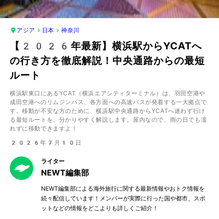
アジア
日本
神奈川
【2026年最新】横浜駅からYCATへ
の行き方を徹底解説！中央通路からの最短
ルート
横浜駅東口にあるYCAT（横浜エアシティターミナル）は、羽田空港や
成田空港へのリムジンバス、各方面への高速バスが発着する一大拠点で
す。移動が不安な方のために、横浜駅中央通路からYCATへ迷わず行け
る最短ルートを、分かりやすく解説します。屋内なので、雨の日でも濡
れずに移動できますよ！
2026年7月10日
ライター
NEWT編集部
NEWT編集部による海外旅行に関する最新情報やおトク情報を
続々配信しています！メンバーが実際に行った国や都市、スポ
ットなどの情報をどこよりも詳しくご紹介！