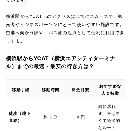
横浜駅からYCATへのアクセスは非常にスムーズで、観
光客やビジネスパーソンにとって使いやすい施設です。
空港へ向かう際や、バス旅の起点として便利に利用でき
ますよ。
横浜駅からYCAT（横浜エアシティターミナ
ル）までの最速・最安の行き方は？
おすすめな
移動手段
移動時間
料金目安
人＆特徴
雨に濡れ
徒歩（地下
ず、最も早
約5分
0円
直結）
くて経済的
なルート