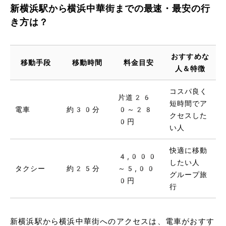
新横浜駅から横浜中華街までの最速・最安の行
き方は？
おすすめな
移動手段
移動時間
料金目安
人＆特徴
コスパ良く
片道26
短時間でア
電車
約30分
0～28
クセスした
0円
い人
快適に移動
4,000
したい人
タクシー
約25分
～5,00
グループ旅
0円
行
新横浜駅から横浜中華街へのアクセスは、電車がおすす