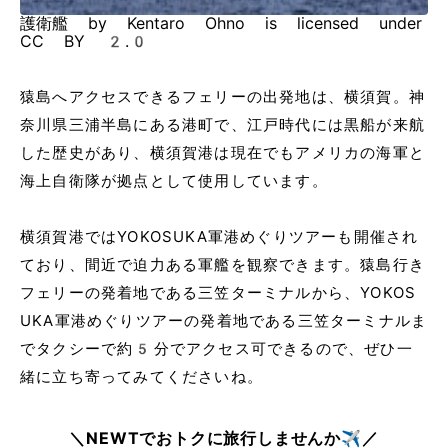
護衛艦 by Kentaro Ohno is licensed under
CC BY 2.0
猿島へアクセスできるフェリーの出発地は、横須賀。神
奈川県三浦半島にある港町で、江戸時代には黒船が来航
した歴史があり、横須賀港は現在でもアメリカの海軍と
海上自衛隊が拠点として使用しています。
横須賀港ではYOKOSUKA軍港めぐりツアーも開催され
ており、間近で迫力ある軍艦を観察できます。猿島行き
フェリーの発着地である三笠ターミナルから、YOKOS
UKA軍港めぐりツアーの発着地である三笠ターミナルま
でタクシーで約5分でアクセス可できるので、ぜひ一
緒に立ち寄ってみてくださいね。
＼NEWTでおトクに旅行しませんか✈️／