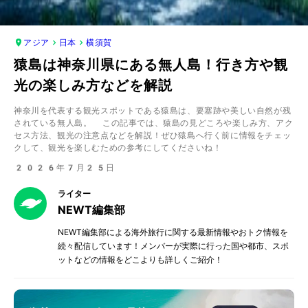
アジア
日本
横須賀
猿島は神奈川県にある無人島！行き方や観
光の楽しみ方などを解説
神奈川を代表する観光スポットである猿島は、要塞跡や美しい自然が残
されている無人島。 この記事では、猿島の見どころや楽しみ方、アク
セス方法、観光の注意点などを解説！ぜひ猿島へ行く前に情報をチェッ
クして、観光を楽しむための参考にしてくださいね！
2026年7月25日
ライター
NEWT編集部
NEWT編集部による海外旅行に関する最新情報やおトク情報を
続々配信しています！メンバーが実際に行った国や都市、スポ
ットなどの情報をどこよりも詳しくご紹介！