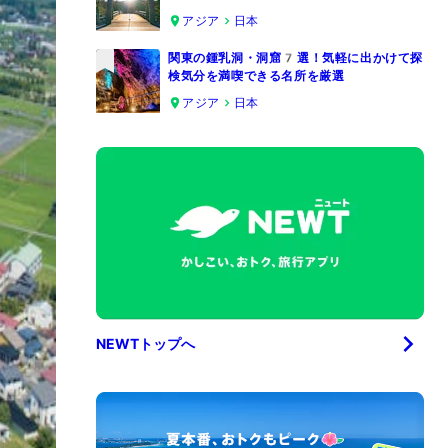
4
アジア
日本
関東の鍾乳洞・洞窟7選！気軽に出かけて探
検気分を満喫できる名所を厳選
5
アジア
日本
NEWTトップへ