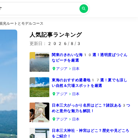
す
観光ルートとモデルコース
人気記事ランキング
更新日：
2026/8/3
関東のきれいな海10選！透明度ばつぐん
なビーチを厳選
1
アジア
日本
東海のおすすめ避暑地17選！夏でも涼し
い自然＆穴場スポットを厳選
2
アジア
日本
日本三大がっかり名所はどこ？諸説ある3つ
めと意外な魅力も解説！
3
アジア
日本
日本三大神社・神宮はどこ？歴史や見どころ
をご紹介！