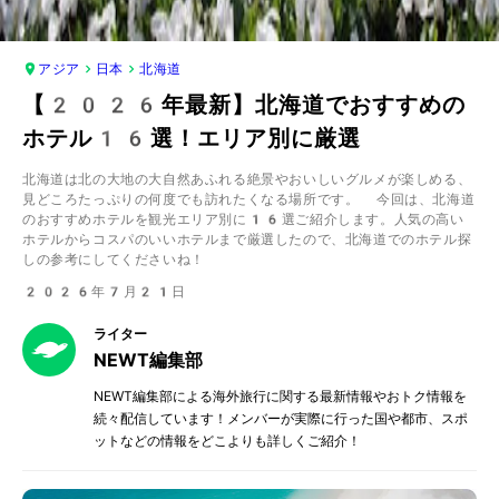
アジア
日本
北海道
【2026年最新】北海道でおすすめの
ホテル16選！エリア別に厳選
北海道は北の大地の大自然あふれる絶景やおいしいグルメが楽しめる、
見どころたっぷりの何度でも訪れたくなる場所です。 今回は、北海道
のおすすめホテルを観光エリア別に16選ご紹介します。人気の高い
ホテルからコスパのいいホテルまで厳選したので、北海道でのホテル探
しの参考にしてくださいね！
2026年7月21日
ライター
NEWT編集部
NEWT編集部による海外旅行に関する最新情報やおトク情報を
続々配信しています！メンバーが実際に行った国や都市、スポ
ットなどの情報をどこよりも詳しくご紹介！