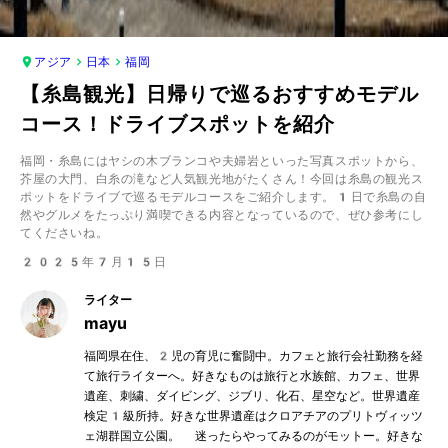
アジア
日本
福岡
【糸島観光】日帰りで巡るおすすめモデル
コース！ドライブスポットを紹介
福岡・糸島にはヤシの木ブランコや夫婦岩といった写真スポットから、
芥屋の大門、白糸の滝など人気観光地がたくさん！今回は糸島の観光ス
ポットをドライブで巡るモデルコースをご紹介します。1日で糸島の自
然やグルメをたっぷり満喫できる内容となっているので、ぜひ参考にし
てくださいね。
2025年7月15日
ライター
mayu
福岡県在住、2児の育児に奮闘中。カフェと旅行会社勤務を経
て旅行ライターへ。好きなものは旅行と水族館、カフェ、世界
遺産、刺繍、ダイビング、ジブリ、化石、星空など。世界遺産
検定1級所持。好きな世界遺産はクロアチアのプリトヴィッツ
ェ湖群国立公園。 迷ったらやってみるのがモットー。好きな