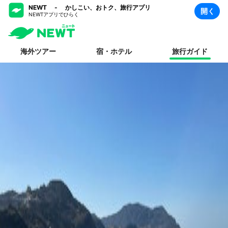
NEWT - かしこい、おトク、旅行アプリ
開く
NEWTアプリでひらく
海外ツアー
宿・ホテル
旅行ガイド