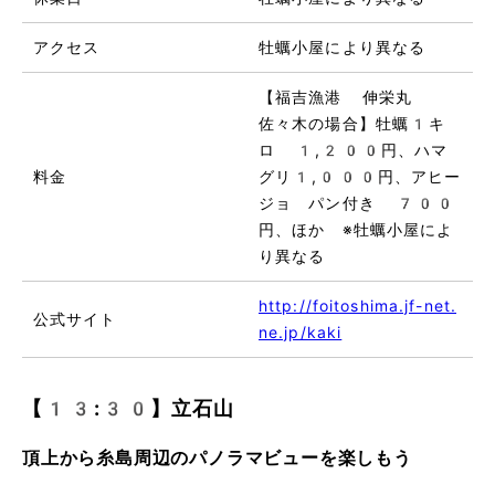
アクセス
牡蠣小屋により異なる
【福吉漁港 伸栄丸
佐々木の場合】牡蠣1キ
ロ 1,200円、ハマ
料金
グリ1,000円、アヒー
ジョ パン付き 700
円、ほか ※牡蠣小屋によ
り異なる
http://foitoshima.jf-net.
公式サイト
ne.jp/kaki
【13:30】立石山
頂上から糸島周辺のパノラマビューを楽しもう