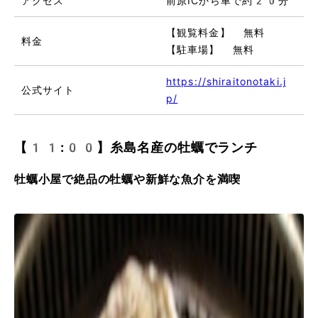
アクセス
前原ICから車で約20分
【観覧料金】 無料
料金
【駐車場】 無料
https://shiraitonotaki.j
公式サイト
p/
【11:00】糸島名産の牡蠣でランチ
牡蠣小屋で絶品の牡蠣や新鮮な魚介を満喫