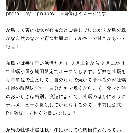
photo by pixabay ※画像はイメージです
糸島って実は牡蠣が有名だとご存じでしたか？糸島の豊
かな自然のなかで育つ牡蠣は、ミルキーで甘さがあって
絶品！
糸島では毎年早い漁港だと10月上旬から3月にかけ
て牡蠣小屋が期間限定でオープンします。新鮮な牡蠣を
キロ単位で注文して、自分たちで焼いて食べるのが牡蠣
小屋の醍醐味です。自分たちで焼くからこそ、食べた時
のおいしさは格別。漁港によって、牡蠣のほかにオリジ
ナルメニューを提供していたりするので、事前に公式H
Pを確認しておくと良いでしょう。
糸島の牡蠣小屋は秋～冬にかけての風物詩となってお