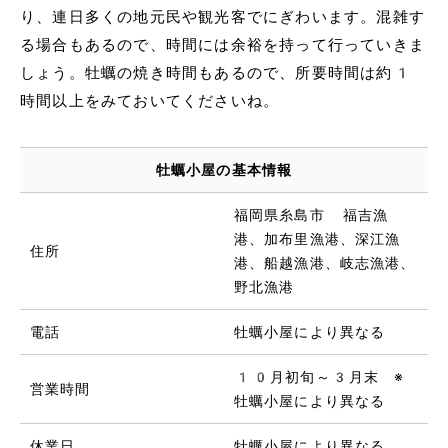
り、連日多くの地元民や観光客でにぎわいます。混雑す
る場合もあるので、時間には余裕を持って行っていきま
しょう。牡蠣の焼き時間もあるので、所要時間は約1
時間以上をみておいてくださいね。
牡蠣小屋の基本情報
福岡県糸島市 福吉漁
港、加布里漁港、深江漁
住所
港、船越漁港、岐志漁港、
野北漁港
電話
牡蠣小屋により異なる
10月初旬～3月末 ※
営業時間
牡蠣小屋により異なる
休業日
牡蠣小屋により異なる