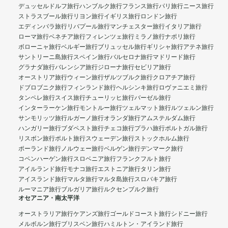
デュッセルドルフ旅行
ハンブルク旅行
フランス旅行
パリ旅行
ニース旅行
ストラスブール旅行
リヨン旅行
イギリス旅行
ロンドン旅行
エディンバラ旅行
リバプール旅行
マンチェスター旅行
イタリア旅行
ローマ旅行
ベネチア旅行
フィレンツェ旅行
ミラノ旅行
ナポリ旅行
ボローニャ旅行
ベルギー旅行
ブリュッセル旅行
ギリシャ旅行
アテネ旅行
サントリーニ島旅行
スペイン旅行
バルセロナ旅行
マドリード旅行
グラナダ旅行
バレンシア旅行
ジローナ旅行
セビリア旅行
オーストリア旅行
ウィーン旅行
ザルツブルク旅行
クロアチア旅行
ドブロブニク旅行
フィンランド旅行
ヘルシンキ旅行
ロヴァニエミ旅行
タンペレ旅行
スイス旅行
チューリッヒ旅行
バーゼル旅行
インターラーケン旅行
モントルー旅行
ツェルマット旅行
ルツェルン旅行
サンモリッツ旅行
ルガーノ旅行
オランダ旅行
アムステルダム旅行
ハンガリー旅行
ブダペスト旅行
チェコ旅行
プラハ旅行
ポルトガル旅行
リスボン旅行
ポルト旅行
スウェーデン旅行
ストックホルム旅行
ポーランド旅行
ノルウェー旅行
ベルゲン旅行
デンマーク旅行
コペンハーゲン旅行
スロベニア旅行
フランクフルト旅行
アイルランド旅行
モナコ旅行
エストニア旅行
タリン旅行
アイスランド旅行
マルタ旅行
マルタ島旅行
スロバキア旅行
ルーマニア旅行
ブルガリア旅行
ルクセンブルク旅行
オセアニア・南太平洋
オーストラリア旅行
ケアンズ旅行
ゴールドコースト旅行
シドニー旅行
メルボルン旅行
ブリスベン旅行
ハミルトン・アイランド旅行