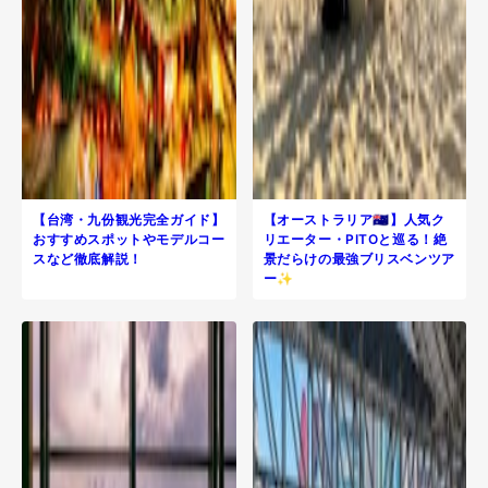
【台湾・九份観光完全ガイド】
【オーストラリア🇦🇺】人気ク
おすすめスポットやモデルコー
リエーター・PITOと巡る！絶
スなど徹底解説！
景だらけの最強ブリスベンツア
ー✨