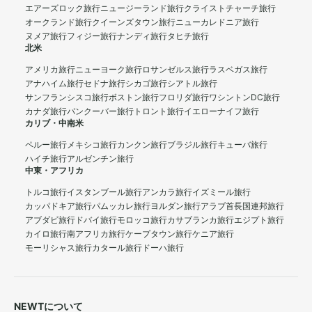
エアーズロック旅行
ニュージーランド旅行
クライストチャーチ旅行
オークランド旅行
クイーンズタウン旅行
ニューカレドニア旅行
ヌメア旅行
フィジー旅行
ナンディ旅行
タヒチ旅行
北米
アメリカ旅行
ニューヨーク旅行
ロサンゼルス旅行
ラスベガス旅行
アナハイム旅行
セドナ旅行
シカゴ旅行
シアトル旅行
サンフランシスコ旅行
ボストン旅行
フロリダ旅行
ワシントンDC旅行
カナダ旅行
バンクーバー旅行
トロント旅行
イエローナイフ旅行
カリブ・中南米
ペルー旅行
メキシコ旅行
カンクン旅行
ブラジル旅行
キューバ旅行
ハイチ旅行
アルゼンチン旅行
中東・アフリカ
トルコ旅行
イスタンブール旅行
アンカラ旅行
イズミール旅行
カッパドキア旅行
パムッカレ旅行
ヨルダン旅行
アラブ首長国連邦旅行
アブダビ旅行
ドバイ旅行
モロッコ旅行
カサブランカ旅行
エジプト旅行
カイロ旅行
南アフリカ旅行
ケープタウン旅行
ケニア旅行
モーリシャス旅行
カタール旅行
ドーハ旅行
NEWTについて