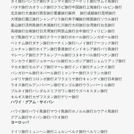
タイ旅行
バンコク旅行
チェンマイ旅行
プーケット旅行
サムイ島旅行
パタヤ旅行
カオラック旅行
クラビ旅行
中国旅行
上海旅行
ハルビン旅行
北京旅行
大連旅行
西安旅行
重慶旅行
蘇州 旅行
成都旅行
昆明旅行
大理旅行
麗江旅行
シャングリラ旅行
奔子欄旅行
韓国旅行
ソウル旅行
釜山旅行
済州島旅行
木浦旅行
仁川旅行
大邱旅行
台湾旅行
台北旅行
高雄旅行
台南旅行
日月潭旅行
阿里山旅行
台中旅行
フィリピン旅行
セブ島旅行
マニラ旅行
クラーク旅行
ボホール旅行
シンガポール旅行
ベトナム旅行
ダナン旅行
ホーチミン旅行
ハノイ旅行
フーコック旅行
ニャチャン旅行
ホイアン旅行
香港旅行
インドネシア旅行
バリ島旅行
マレーシア旅行
クアラルンプール旅行
コタキナバル旅行
ぺナン旅行
ランカウイ旅行
ジョホールバル旅行
カンボジア旅行
シェムリアップ旅行
マカオ旅行
モルディブ旅行
マーレ旅行
インド旅行
チェンナイ旅行
バンガロール旅行
ネパール旅行
ミャンマー旅行
スリランカ旅行
シギリヤ旅行
コロンボ旅行
ヌワラエリヤ旅行
キャンディ旅行
日本旅行
ラオス旅行
ルアンパバーン旅行
モンゴル旅行
ウランバートル旅行
ブルネイ旅行
バンダルスリブガワン旅行
ウズベキスタン旅行
キルギス旅行
カザフスタン旅行
デリー旅行
ハワイ・グアム・サイパン
ハワイ旅行
ハワイ島旅行
マウイ島旅行
ホノルル旅行
カウアイ島旅行
グアム旅行
サイパン旅行
パラオ旅行
ヨーロッパ
ドイツ旅行
ミュンヘン旅行
ニュルンベルク旅行
ベルリン旅行