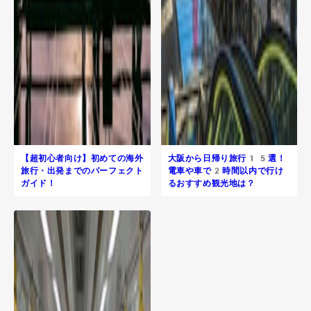
【超初心者向け】初めての海外
大阪から日帰り旅行​15選！
旅行・出発までのパーフェクト
電車や車で2時間以内で行け
ガイド！
るおすすめ観光地は？
R