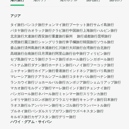
アジア
タイ旅行
バンコク旅行
チェンマイ旅行
プーケット旅行
サムイ島旅行
パタヤ旅行
カオラック旅行
クラビ旅行
中国旅行
上海旅行
ハルビン旅行
北京旅行
大連旅行
西安旅行
重慶旅行
蘇州 旅行
成都旅行
昆明旅行
大理旅行
麗江旅行
シャングリラ旅行
奔子欄旅行
韓国旅行
ソウル旅行
釜山旅行
済州島旅行
木浦旅行
仁川旅行
大邱旅行
台湾旅行
台北旅行
高雄旅行
台南旅行
日月潭旅行
阿里山旅行
台中旅行
フィリピン旅行
セブ島旅行
マニラ旅行
クラーク旅行
ボホール旅行
シンガポール旅行
ベトナム旅行
ダナン旅行
ホーチミン旅行
ハノイ旅行
フーコック旅行
ニャチャン旅行
ホイアン旅行
香港旅行
インドネシア旅行
バリ島旅行
マレーシア旅行
クアラルンプール旅行
コタキナバル旅行
ぺナン旅行
ランカウイ旅行
ジョホールバル旅行
カンボジア旅行
シェムリアップ旅行
マカオ旅行
モルディブ旅行
マーレ旅行
インド旅行
チェンナイ旅行
バンガロール旅行
ネパール旅行
ミャンマー旅行
スリランカ旅行
シギリヤ旅行
コロンボ旅行
ヌワラエリヤ旅行
キャンディ旅行
日本旅行
ラオス旅行
ルアンパバーン旅行
モンゴル旅行
ウランバートル旅行
ブルネイ旅行
バンダルスリブガワン旅行
ウズベキスタン旅行
キルギス旅行
カザフスタン旅行
デリー旅行
ハワイ・グアム・サイパン