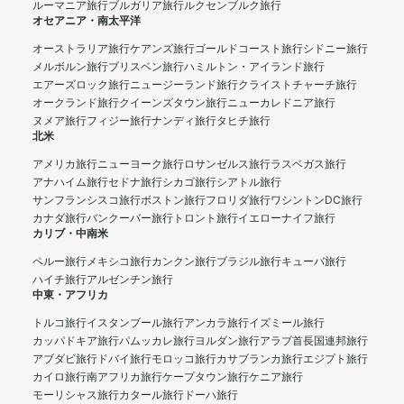
ルーマニア旅行
ブルガリア旅行
ルクセンブルク旅行
オセアニア・南太平洋
オーストラリア旅行
ケアンズ旅行
ゴールドコースト旅行
シドニー旅行
メルボルン旅行
ブリスベン旅行
ハミルトン・アイランド旅行
エアーズロック旅行
ニュージーランド旅行
クライストチャーチ旅行
オークランド旅行
クイーンズタウン旅行
ニューカレドニア旅行
ヌメア旅行
フィジー旅行
ナンディ旅行
タヒチ旅行
北米
アメリカ旅行
ニューヨーク旅行
ロサンゼルス旅行
ラスベガス旅行
アナハイム旅行
セドナ旅行
シカゴ旅行
シアトル旅行
サンフランシスコ旅行
ボストン旅行
フロリダ旅行
ワシントンDC旅行
カナダ旅行
バンクーバー旅行
トロント旅行
イエローナイフ旅行
カリブ・中南米
ペルー旅行
メキシコ旅行
カンクン旅行
ブラジル旅行
キューバ旅行
ハイチ旅行
アルゼンチン旅行
中東・アフリカ
トルコ旅行
イスタンブール旅行
アンカラ旅行
イズミール旅行
カッパドキア旅行
パムッカレ旅行
ヨルダン旅行
アラブ首長国連邦旅行
アブダビ旅行
ドバイ旅行
モロッコ旅行
カサブランカ旅行
エジプト旅行
カイロ旅行
南アフリカ旅行
ケープタウン旅行
ケニア旅行
モーリシャス旅行
カタール旅行
ドーハ旅行