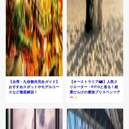
【台湾・九份観光完全ガイド】
【オーストラリア🇦🇺】人気ク
おすすめスポットやモデルコー
リエーター・PITOと巡る！絶
スなど徹底解説！
景だらけの最強ブリスベンツア
ー✨