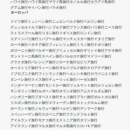
ハワイ旅行
ハワイ島旅行
マウイ島旅行
ホノルル旅行
カウアイ島旅行
グアム旅行
サイパン旅行
パラオ旅行
ヨーロッパ
ドイツ旅行
ミュンヘン旅行
ニュルンベルク旅行
ベルリン旅行
デュッセルドルフ旅行
ハンブルク旅行
フランス旅行
パリ旅行
ニース旅行
ストラスブール旅行
リヨン旅行
イギリス旅行
ロンドン旅行
エディンバラ旅行
リバプール旅行
マンチェスター旅行
イタリア旅行
ローマ旅行
ベネチア旅行
フィレンツェ旅行
ミラノ旅行
ナポリ旅行
ボローニャ旅行
ベルギー旅行
ブリュッセル旅行
ギリシャ旅行
アテネ旅行
サントリーニ島旅行
スペイン旅行
バルセロナ旅行
マドリード旅行
グラナダ旅行
バレンシア旅行
ジローナ旅行
セビリア旅行
オーストリア旅行
ウィーン旅行
ザルツブルク旅行
クロアチア旅行
ドブロブニク旅行
フィンランド旅行
ヘルシンキ旅行
ロヴァニエミ旅行
タンペレ旅行
スイス旅行
チューリッヒ旅行
バーゼル旅行
インターラーケン旅行
モントルー旅行
ツェルマット旅行
ルツェルン旅行
サンモリッツ旅行
ルガーノ旅行
オランダ旅行
アムステルダム旅行
ハンガリー旅行
ブダペスト旅行
チェコ旅行
プラハ旅行
ポルトガル旅行
リスボン旅行
ポルト旅行
スウェーデン旅行
ストックホルム旅行
ポーランド旅行
ノルウェー旅行
ベルゲン旅行
デンマーク旅行
コペンハーゲン旅行
スロベニア旅行
フランクフルト旅行
アイルランド旅行
モナコ旅行
エストニア旅行
タリン旅行
アイスランド旅行
マルタ旅行
マルタ島旅行
スロバキア旅行