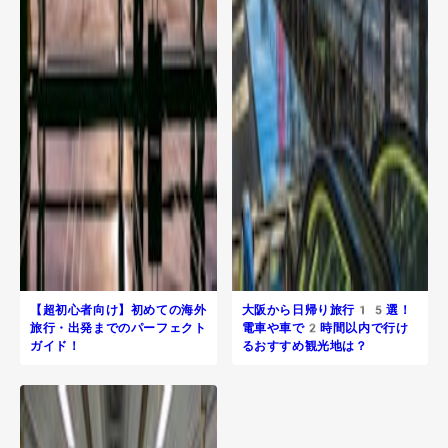
【超初心者向け】初めての海外
大阪から日帰り旅行​15選！
旅行・出発までのパーフェクト
電車や車で2時間以内で行け
ガイド！
るおすすめ観光地は？
R