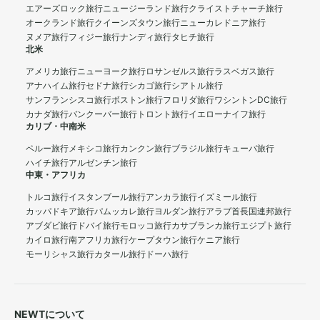
エアーズロック旅行
ニュージーランド旅行
クライストチャーチ旅行
オークランド旅行
クイーンズタウン旅行
ニューカレドニア旅行
ヌメア旅行
フィジー旅行
ナンディ旅行
タヒチ旅行
北米
アメリカ旅行
ニューヨーク旅行
ロサンゼルス旅行
ラスベガス旅行
アナハイム旅行
セドナ旅行
シカゴ旅行
シアトル旅行
サンフランシスコ旅行
ボストン旅行
フロリダ旅行
ワシントンDC旅行
カナダ旅行
バンクーバー旅行
トロント旅行
イエローナイフ旅行
カリブ・中南米
ペルー旅行
メキシコ旅行
カンクン旅行
ブラジル旅行
キューバ旅行
ハイチ旅行
アルゼンチン旅行
中東・アフリカ
トルコ旅行
イスタンブール旅行
アンカラ旅行
イズミール旅行
カッパドキア旅行
パムッカレ旅行
ヨルダン旅行
アラブ首長国連邦旅行
アブダビ旅行
ドバイ旅行
モロッコ旅行
カサブランカ旅行
エジプト旅行
カイロ旅行
南アフリカ旅行
ケープタウン旅行
ケニア旅行
モーリシャス旅行
カタール旅行
ドーハ旅行
NEWTについて