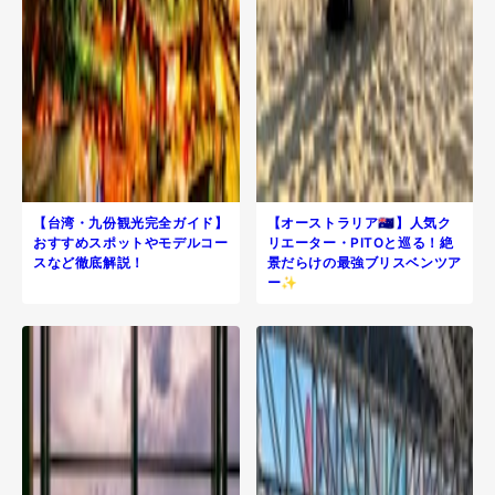
【台湾・九份観光完全ガイド】
【オーストラリア🇦🇺】人気ク
おすすめスポットやモデルコー
リエーター・PITOと巡る！絶
スなど徹底解説！
景だらけの最強ブリスベンツア
ー✨