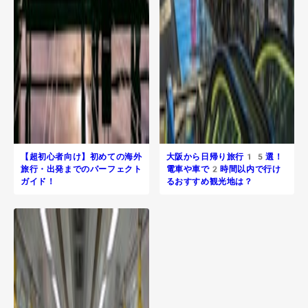
【超初心者向け】初めての海外
大阪から日帰り旅行​15選！
旅行・出発までのパーフェクト
電車や車で2時間以内で行け
ガイド！
るおすすめ観光地は？
R