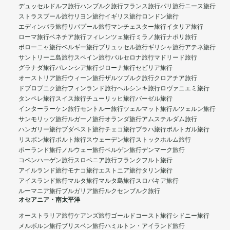
デュッセルドルフ旅行
ハンブルク旅行
フランス旅行
パリ旅行
ニース旅行
ストラスブール旅行
リヨン旅行
イギリス旅行
ロンドン旅行
エディンバラ旅行
リバプール旅行
マンチェスター旅行
イタリア旅行
ローマ旅行
ベネチア旅行
フィレンツェ旅行
ミラノ旅行
ナポリ旅行
ボローニャ旅行
ベルギー旅行
ブリュッセル旅行
ギリシャ旅行
アテネ旅行
サントリーニ島旅行
スペイン旅行
バルセロナ旅行
マドリード旅行
グラナダ旅行
バレンシア旅行
ジローナ旅行
セビリア旅行
オーストリア旅行
ウィーン旅行
ザルツブルク旅行
クロアチア旅行
ドブロブニク旅行
フィンランド旅行
ヘルシンキ旅行
ロヴァニエミ旅行
タンペレ旅行
スイス旅行
チューリッヒ旅行
バーゼル旅行
インターラーケン旅行
モントルー旅行
ツェルマット旅行
ルツェルン旅行
サンモリッツ旅行
ルガーノ旅行
オランダ旅行
アムステルダム旅行
ハンガリー旅行
ブダペスト旅行
チェコ旅行
プラハ旅行
ポルトガル旅行
リスボン旅行
ポルト旅行
スウェーデン旅行
ストックホルム旅行
ポーランド旅行
ノルウェー旅行
ベルゲン旅行
デンマーク旅行
コペンハーゲン旅行
スロベニア旅行
フランクフルト旅行
アイルランド旅行
モナコ旅行
エストニア旅行
タリン旅行
アイスランド旅行
マルタ旅行
マルタ島旅行
スロバキア旅行
ルーマニア旅行
ブルガリア旅行
ルクセンブルク旅行
オセアニア・南太平洋
オーストラリア旅行
ケアンズ旅行
ゴールドコースト旅行
シドニー旅行
メルボルン旅行
ブリスベン旅行
ハミルトン・アイランド旅行