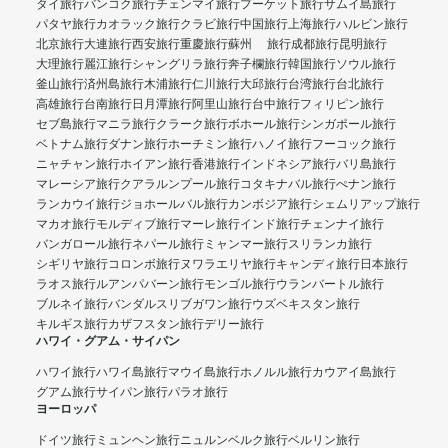
タイ旅行
バンコク旅行
チェンマイ旅行
プーケット旅行
サムイ島旅行
パタヤ旅行
カオラック旅行
クラビ旅行
中国旅行
上海旅行
ハルビン旅行
北京旅行
大連旅行
西安旅行
重慶旅行
蘇州 旅行
成都旅行
昆明旅行
大理旅行
麗江旅行
シャングリラ旅行
奔子欄旅行
韓国旅行
ソウル旅行
釜山旅行
済州島旅行
木浦旅行
仁川旅行
大邱旅行
台湾旅行
台北旅行
高雄旅行
台南旅行
日月潭旅行
阿里山旅行
台中旅行
フィリピン旅行
セブ島旅行
マニラ旅行
クラーク旅行
ボホール旅行
シンガポール旅行
ベトナム旅行
ダナン旅行
ホーチミン旅行
ハノイ旅行
フーコック旅行
ニャチャン旅行
ホイアン旅行
香港旅行
インドネシア旅行
バリ島旅行
マレーシア旅行
クアラルンプール旅行
コタキナバル旅行
ぺナン旅行
ランカウイ旅行
ジョホールバル旅行
カンボジア旅行
シェムリアップ旅行
マカオ旅行
モルディブ旅行
マーレ旅行
インド旅行
チェンナイ旅行
バンガロール旅行
ネパール旅行
ミャンマー旅行
スリランカ旅行
シギリヤ旅行
コロンボ旅行
ヌワラエリヤ旅行
キャンディ旅行
日本旅行
ラオス旅行
ルアンパバーン旅行
モンゴル旅行
ウランバートル旅行
ブルネイ旅行
バンダルスリブガワン旅行
ウズベキスタン旅行
キルギス旅行
カザフスタン旅行
デリー旅行
ハワイ・グアム・サイパン
ハワイ旅行
ハワイ島旅行
マウイ島旅行
ホノルル旅行
カウアイ島旅行
グアム旅行
サイパン旅行
パラオ旅行
ヨーロッパ
ドイツ旅行
ミュンヘン旅行
ニュルンベルク旅行
ベルリン旅行