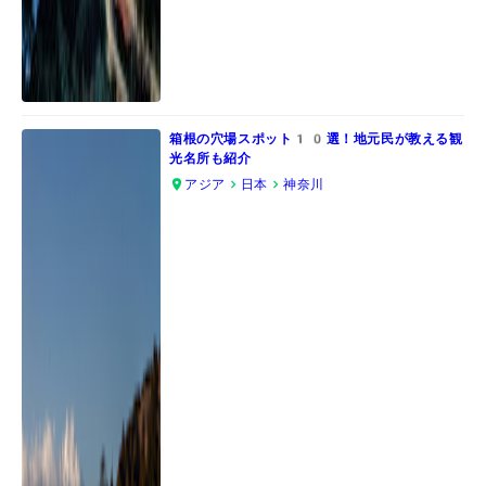
箱根の穴場スポット10選！地元民が教える観
光名所も紹介
アジア
日本
神奈川