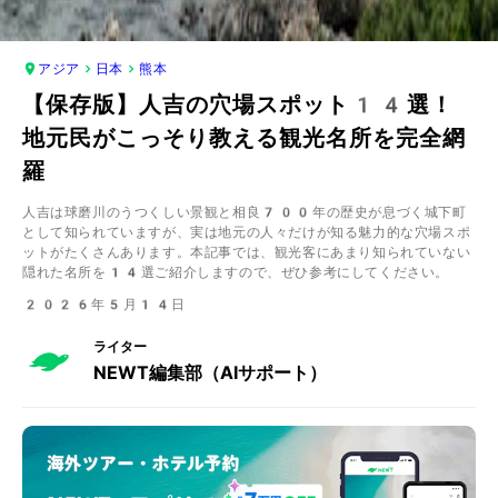
アジア
日本
熊本
【保存版】人吉の穴場スポット14選！
地元民がこっそり教える観光名所を完全網
羅
人吉は球磨川のうつくしい景観と相良700年の歴史が息づく城下町
として知られていますが、実は地元の人々だけが知る魅力的な穴場スポ
ットがたくさんあります。本記事では、観光客にあまり知られていない
隠れた名所を14選ご紹介しますので、ぜひ参考にしてください。
2026年5月14日
ライター
NEWT編集部（AIサポート）