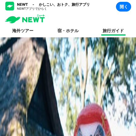
NEWT - かしこい、おトク、旅行アプリ
開く
NEWTアプリでひらく
海外ツアー
宿・ホテル
旅行ガイド