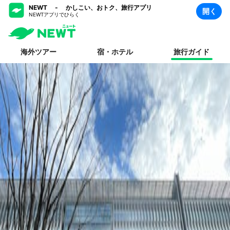
NEWT - かしこい、おトク、旅行アプリ
開く
NEWTアプリでひらく
海外ツアー
宿・ホテル
旅行ガイド