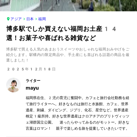
アジア
日本
福岡
博多駅でしか買えない福岡お土産​14
選！お菓子や喜ばれる雑貨など
博多駅で買える人気のあまおうスイーツやおしゃれな福岡おみやげをご
紹介します。駅構内の限定商品や、手土産にも喜ばれる話題の商品を厳
選しました！
2025年12月18日
ライター
mayu
福岡県在住、2児の育児に奮闘中。カフェと旅行会社勤務を経
て旅行ライターへ。好きなものは旅行と水族館、カフェ、世界
遺産、刺繍、ダイビング、ジブリ、化石、星空など。世界遺産
検定1級所持。好きな世界遺産はクロアチアのプリトヴィッツ
ェ湖群国立公園。 迷ったらやってみるのがモットー。好きな
言葉はロマン！ 親子で楽しめる旅を提案していきたいです。