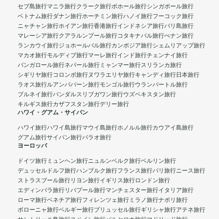
セブ島旅行
マニラ旅行
クラーク旅行
ボホール旅行
シンガポール旅行
ベトナム旅行
ダナン旅行
ホーチミン旅行
ハノイ旅行
フーコック旅行
ニャチャン旅行
ホイアン旅行
香港旅行
インドネシア旅行
バリ島旅行
マレーシア旅行
クアラルンプール旅行
コタキナバル旅行
ぺナン旅行
ランカウイ旅行
ジョホールバル旅行
カンボジア旅行
シェムリアップ旅行
マカオ旅行
モルディブ旅行
マーレ旅行
インド旅行
チェンナイ旅行
バンガロール旅行
ネパール旅行
ミャンマー旅行
スリランカ旅行
シギリヤ旅行
コロンボ旅行
ヌワラエリヤ旅行
キャンディ旅行
日本旅行
ラオス旅行
ルアンパバーン旅行
モンゴル旅行
ウランバートル旅行
ブルネイ旅行
バンダルスリブガワン旅行
ウズベキスタン旅行
キルギス旅行
カザフスタン旅行
デリー旅行
ハワイ・グアム・サイパン
ハワイ旅行
ハワイ島旅行
マウイ島旅行
ホノルル旅行
カウアイ島旅行
グアム旅行
サイパン旅行
パラオ旅行
ヨーロッパ
ドイツ旅行
ミュンヘン旅行
ニュルンベルク旅行
ベルリン旅行
デュッセルドルフ旅行
ハンブルク旅行
フランス旅行
パリ旅行
ニース旅行
ストラスブール旅行
リヨン旅行
イギリス旅行
ロンドン旅行
エディンバラ旅行
リバプール旅行
マンチェスター旅行
イタリア旅行
ローマ旅行
ベネチア旅行
フィレンツェ旅行
ミラノ旅行
ナポリ旅行
ボローニャ旅行
ベルギー旅行
ブリュッセル旅行
ギリシャ旅行
アテネ旅行