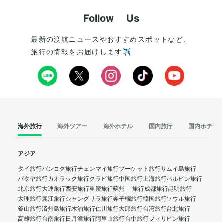
Follow Us
最新の渡航ニュースやおすすめスポットなど、
旅行の情報をお届けします✈️
海外旅行
海外ツアー
海外ホテル
国内旅行
国内ホテル
アジア
タイ旅行
バンコク旅行
チェンマイ旅行
プーケット旅行
サムイ島旅行
パタヤ旅行
カオラック旅行
クラビ旅行
中国旅行
上海旅行
ハルビン旅行
北京旅行
大連旅行
西安旅行
重慶旅行
蘇州 旅行
成都旅行
昆明旅行
大理旅行
麗江旅行
シャングリラ旅行
奔子欄旅行
韓国旅行
ソウル旅行
釜山旅行
済州島旅行
木浦旅行
仁川旅行
大邱旅行
台湾旅行
台北旅行
高雄旅行
台南旅行
日月潭旅行
阿里山旅行
台中旅行
フィリピン旅行