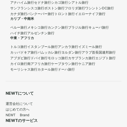
アナハイム旅行
セドナ旅行
シカゴ旅行
シアトル旅行
サンフランシスコ旅行
ボストン旅行
フロリダ旅行
ワシントンDC旅行
カナダ旅行
バンクーバー旅行
トロント旅行
イエローナイフ旅行
カリブ・中南米
ペルー旅行
メキシコ旅行
カンクン旅行
ブラジル旅行
キューバ旅行
ハイチ旅行
アルゼンチン旅行
中東・アフリカ
トルコ旅行
イスタンブール旅行
アンカラ旅行
イズミール旅行
カッパドキア旅行
パムッカレ旅行
ヨルダン旅行
アラブ首長国連邦旅行
アブダビ旅行
ドバイ旅行
モロッコ旅行
カサブランカ旅行
エジプト旅行
カイロ旅行
南アフリカ旅行
ケープタウン旅行
ケニア旅行
モーリシャス旅行
カタール旅行
ドーハ旅行
NEWTについて
運営会社について
はじめての方へ
NEWT Brand
NEWTのサービス