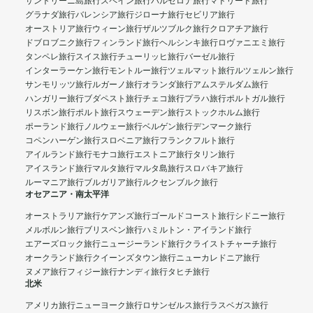
サントリーニ島旅行
スペイン旅行
バルセロナ旅行
マドリード旅行
グラナダ旅行
バレンシア旅行
ジローナ旅行
セビリア旅行
オーストリア旅行
ウィーン旅行
ザルツブルク旅行
クロアチア旅行
ドブロブニク旅行
フィンランド旅行
ヘルシンキ旅行
ロヴァニエミ旅行
タンペレ旅行
スイス旅行
チューリッヒ旅行
バーゼル旅行
インターラーケン旅行
モントルー旅行
ツェルマット旅行
ルツェルン旅行
サンモリッツ旅行
ルガーノ旅行
オランダ旅行
アムステルダム旅行
ハンガリー旅行
ブダペスト旅行
チェコ旅行
プラハ旅行
ポルトガル旅行
リスボン旅行
ポルト旅行
スウェーデン旅行
ストックホルム旅行
ポーランド旅行
ノルウェー旅行
ベルゲン旅行
デンマーク旅行
コペンハーゲン旅行
スロベニア旅行
フランクフルト旅行
アイルランド旅行
モナコ旅行
エストニア旅行
タリン旅行
アイスランド旅行
マルタ旅行
マルタ島旅行
スロバキア旅行
ルーマニア旅行
ブルガリア旅行
ルクセンブルク旅行
オセアニア・南太平洋
オーストラリア旅行
ケアンズ旅行
ゴールドコースト旅行
シドニー旅行
メルボルン旅行
ブリスベン旅行
ハミルトン・アイランド旅行
エアーズロック旅行
ニュージーランド旅行
クライストチャーチ旅行
オークランド旅行
クイーンズタウン旅行
ニューカレドニア旅行
ヌメア旅行
フィジー旅行
ナンディ旅行
タヒチ旅行
北米
アメリカ旅行
ニューヨーク旅行
ロサンゼルス旅行
ラスベガス旅行