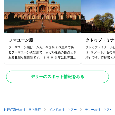
フマユーン廟
クトゥブ・ミナ
フーマユーン廟は、ムガル帝国第2代皇帝であ
クトゥブ・ミナール
るフーマユーンの霊廟で、ムガル建築の原点とさ
2.5メートルもの
れる壮麗な建造物です。1993年に世界遺産
塔）です。赤砂岩と
に登録されました。このムガル建築はフーマユー
そびえる姿は、間近
ン廟の完成から約100年後に建設されたとさ
囲にある歴史的建築
れている、インドで有名なタージ・マハルの建設
登録されています。
デリーのスポット情報をみる
に影響を与えたと言われています。赤砂岩と白大
には、さまざまな歴
理石の鮮やかなコントラストが美しく、ムガル建
3～4世紀に建てら
築の特徴であるドームやアーチ型の門をもってい
に注目です。この柱
ます。内部は高い天井が印象的で、広々とした空
でできているため長
間が印象的。フーマユーンをはじめとする複数の
われています。その
棺が安置されており、静謐な雰囲気を体感できる
まな観光スポットが
スポットです。
策してみてはいかが
NEWT海外旅行・国内旅行
インド旅行・ツアー
デリー旅行・ツアー