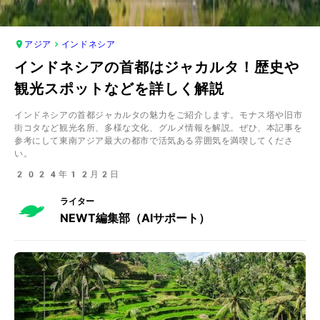
アジア
インドネシア
インドネシアの首都はジャカルタ！歴史や
観光スポットなどを詳しく解説
インドネシアの首都ジャカルタの魅力をご紹介します。モナス塔や旧市
街コタなど観光名所、多様な文化、グルメ情報を解説。ぜひ、本記事を
参考にして東南アジア最大の都市で活気ある雰囲気を満喫してくださ
い。
2024年12月2日
ライター
NEWT編集部（AIサポート）